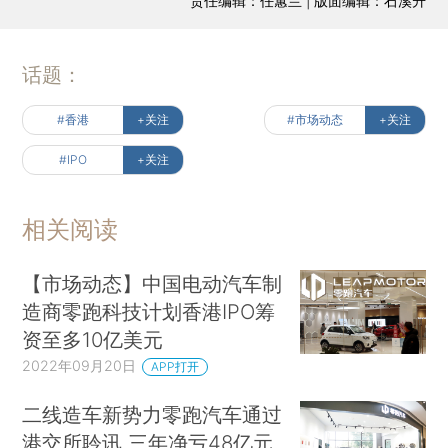
责任编辑：任蕙兰 | 版面编辑：石溪升
话题：
#香港
+关注
#市场动态
+关注
#IPO
+关注
相关阅读
【市场动态】中国电动汽车制
造商零跑科技计划香港IPO筹
资至多10亿美元
2022年09月20日
APP打开
二线造车新势力零跑汽车通过
港交所聆讯 三年净亏48亿元