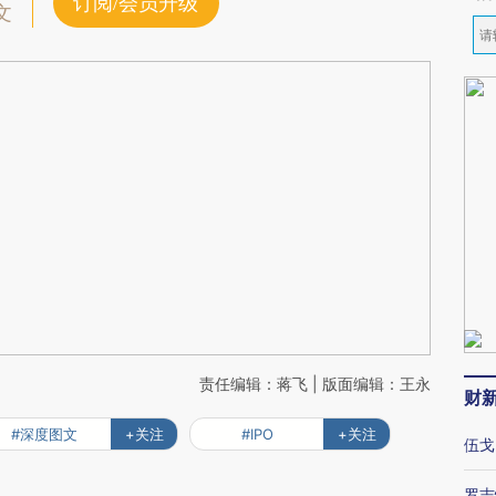
订阅/会员升级
文
责任编辑：蒋飞 | 版面编辑：王永
财
#深度图文
+关注
#IPO
+关注
伍戈
罗志