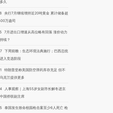
多久
8
央行7月继续增持近20吨黄金 累计储备超
600万盎司
5
7月进出口增速从高位略有回落 涨价动力
持续？
07
下周前瞻：生态环境法典施行；巴西总统
进入竞选阶段
1
特朗普坚称美国防空弹药库存充足 但不
乌克兰提供更多
24
人事观察｜上海55岁女副市长解冬进京
中国侨联副主席
45
泰国发生致命校园枪击案至少6人死亡 枪