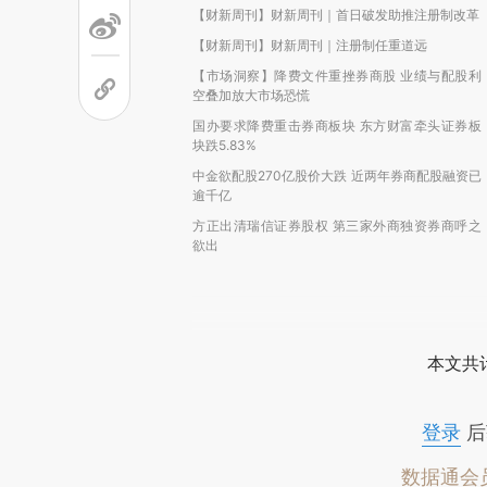
【财新周刊】财新周刊｜首日破发助推注册制改革
【财新周刊】财新周刊｜注册制任重道远
【市场洞察】降费文件重挫券商股 业绩与配股利
空叠加放大市场恐慌
国办要求降费重击券商板块 东方财富牵头证券板
块跌5.83%
中金欲配股270亿股价大跌 近两年券商配股融资已
逾千亿
方正出清瑞信证券股权 第三家外商独资券商呼之
欲出
本文共计
登录
后
数据通会