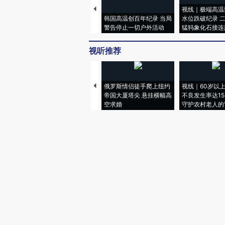
视线｜极端高温
韩国高温创百年纪录 当局
水位跌破纪录 
警告停止一切户外活动
猛犸象化石接连
视听推荐
俄罗斯情侣徒手爬上纽约
视线｜60岁以
帝国大厦塔尖 悬挂横幅高
不良发生率达15.
空求婚
守护农村老人的“