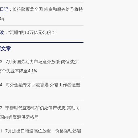
跨国走私7万
视线｜被称为“蟑螂”的印
视线｜“入侵”还是“人道危
日记
：
长护险覆盖全国 筹资和服务给予将持
检体内含3种
度Z世代 用街头抗争将教
机”？难民潮撕裂西班牙
秘鲁纳斯
育部长拱下台
飞地休达
13人遇难
码
波
：
“沉睡”的10万亿元公积金
新文章
最热百城独占
视线｜不
何熬过48°C
38岁梅西上演帽子戏法
韩国高温创百年纪录 当局
围棋失利
43
7月美国劳动力市场意外放缓 岗位减少
阿根廷3-0阿尔及利亚
警告停止一切户外活动
兹奖得主
3万个失业率降至4.1%
14
海外金融专才回流香港 外籍工作签证翻
2
宁德时代宜春锂矿仍处停产状态 其动向
国内锂资源供需格局
1
7月进出口增速高位放缓，价格驱动还能