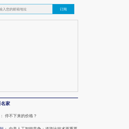
订阅
新名家
：
停不下来的价格？
恒
：
中美人工智能竞争：道路比技术更重要