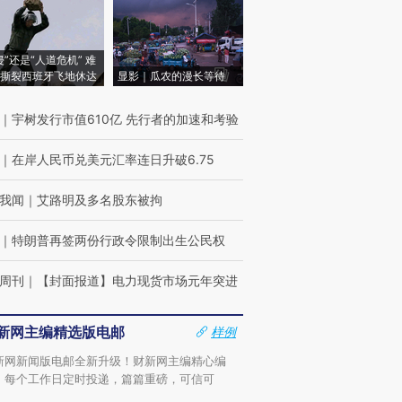
侵”还是“人道危机” 难
撕裂西班牙飞地休达
显影｜瓜农的漫长等待
｜
宇树发行市值610亿 先行者的加速和考验
｜
在岸人民币兑美元汇率连日升破6.75
我闻
｜
艾路明及多名股东被拘
｜
特朗普再签两份行政令限制出生公民权
周刊
｜
【封面报道】电力现货市场元年突进
新网主编精选版电邮
样例
新网新闻版电邮全新升级！财新网主编精心编
，每个工作日定时投递，篇篇重磅，可信可
。