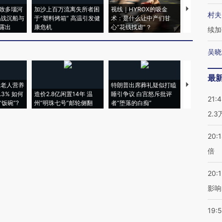
致多瑙河
加沙上百万流离失所者困
视线｜HYROX的吸金
马航飞行员
村夫
二战沉船与
于“塑料烤箱” 高温引发健
术：是什么让中产们甘
粒摇头丸 尿
露出
康危机
心“花钱找虐”？
毒品
续加
吴晓
最
上老人营养
特朗普出席葬礼疑似打瞌
视线｜全球
3% 如何
造价2.8亿闲置14年 温
睡引争议 白宫怒斥批评
97个 印度如
21:
饭碗”?
州“明珠七号”邮轮侧翻
者“堕落的白痴”
的夏天
2.
20:
倍
20:1
影响
19:5