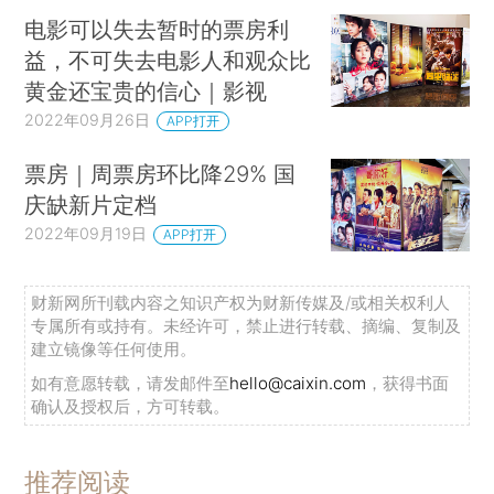
电影可以失去暂时的票房利
益，不可失去电影人和观众比
黄金还宝贵的信心｜影视
2022年09月26日
APP打开
票房｜周票房环比降29% 国
庆缺新片定档
2022年09月19日
APP打开
财新网所刊载内容之知识产权为财新传媒及/或相关权利人
专属所有或持有。未经许可，禁止进行转载、摘编、复制及
建立镜像等任何使用。
如有意愿转载，请发邮件至
hello@caixin.com
，获得书面
确认及授权后，方可转载。
推荐阅读