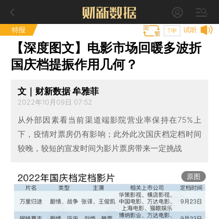
特报
试听
T中
【深度图文】电影市场回暖多波折
国庆档提振作用几何？
文｜财新数据 牟雅菲
2022年10月09日 07:52
从外部因素看当前渠道端影院营业率保持在75%上
下，疫情对票房仍有影响；此外此次国庆档定档时间
较晚，较短的宣发时间为影片票房带来一定挑战
原图