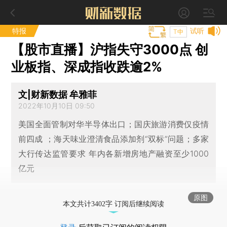
特报
试听
T中
【股市直播】沪指失守3000点 创
业板指、深成指收跌逾2%
文|财新数据 牟雅菲
2022年10月10日 09:50
美国全面管制对华半导体出口；国庆旅游消费仅疫情
前四成 ；海天味业澄清食品添加剂“双标”问题；多家
大行传达监管要求 年内各新增房地产融资至少1000
亿元
原图
本文共计3402字 订阅后继续阅读