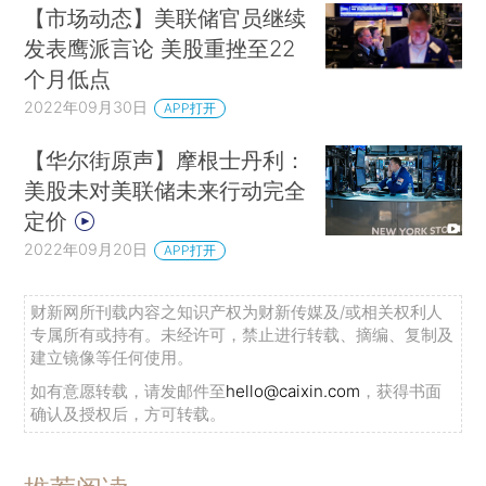
【市场动态】美联储官员继续
发表鹰派言论 美股重挫至22
个月低点
2022年09月30日
APP打开
【华尔街原声】摩根士丹利：
美股未对美联储未来行动完全
定价
2022年09月20日
APP打开
财新网所刊载内容之知识产权为财新传媒及/或相关权利人
专属所有或持有。未经许可，禁止进行转载、摘编、复制及
建立镜像等任何使用。
如有意愿转载，请发邮件至
hello@caixin.com
，获得书面
确认及授权后，方可转载。