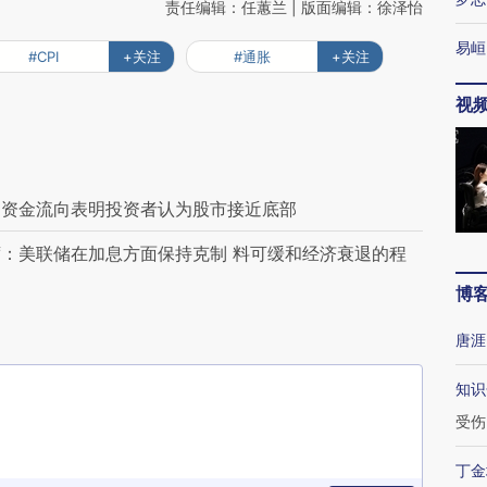
责任编辑：任蕙兰 | 版面编辑：徐泽怡
易峘
#CPI
+关注
#通胀
+关注
视
户资金流向表明投资者认为股市接近底部
：美联储在加息方面保持克制 料可缓和经济衰退的程
博
唐涯
知识
受伤
丁金