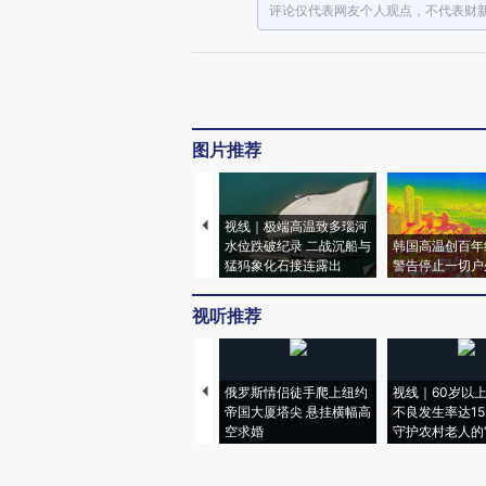
评论仅代表网友个人观点，不代表财
图片推荐
视线｜极端高温致多瑙河
水位跌破纪录 二战沉船与
韩国高温创百年
猛犸象化石接连露出
警告停止一切户
视听推荐
俄罗斯情侣徒手爬上纽约
视线｜60岁以
帝国大厦塔尖 悬挂横幅高
不良发生率达15.
空求婚
守护农村老人的“