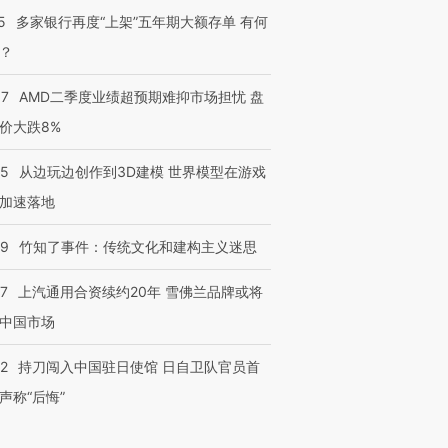
5
多家银行再度“上架”五年期大额存单 有何
？
37
AMD二季度业绩超预期难抑市场担忧 盘
价大跌8%
25
从边玩边创作到3D建模 世界模型在游戏
加速落地
09
竹知了事件：传统文化和建构主义迷思
47
上汽通用合资续约20年 雪佛兰品牌或将
中国市场
42
持刀闯入中国驻日使馆 日自卫队官员首
声称“后悔”