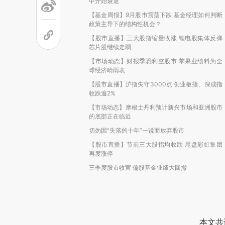
中开始衰退
【基金周报】9月股市震荡下跌 基金经理如何判断
政策主导下的结构性机会？
【股市直播】三大股指缩量收涨 锂电股集体反弹
芯片股继续走弱
【市场动态】财报季恐利空股市 苹果业绩料为全
球经济晴雨表
【股市直播】沪指失守3000点 创业板指、深成指
收跌逾2%
【市场动态】摩根士丹利预计新兴市场和亚洲股市
的底部正在临近
切勿因“失落的十年”一说而放弃股市
【股市直播】节前三大股指均收跌 尾盘彩虹集团
再度涨停
三季度股市收官 偏股基金业绩大回撤
本文共