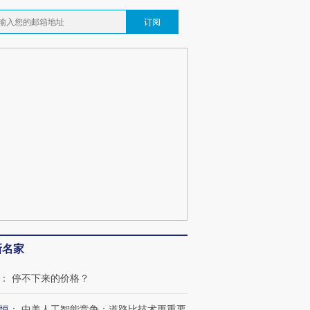
订阅
新名家
：
停不下来的价格？
恒
：
中美人工智能竞争：道路比技术更重要