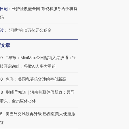
日记
：
长护险覆盖全国 筹资和服务给予将持
码
波
：
“沉睡”的10万亿元公积金
新文章
20
T早报：MiniMax今日起纳入港股通；宇
跨国走私7万
视线｜HY
检体内含3种
泽连斯基密集出访美英 索
秘鲁纳斯卡观光飞机坠毁
术：是什
技开启询价；谷歌AI人事大重组
要防空导弹“救急”
13人遇难
心“花钱找
30
惠誉：美国私募信贷违约率创新高
48
财经早知道｜河南带薪休假新政：领导
带头，全员应休尽休
最热百城独占
视线｜不考竞赛的王虹、
何熬过48°C
38岁梅西上演帽子戏法
围棋失利的邓煜 两位菲尔
习近平抵
05
美巴外交风波再升级 巴西驻美大使遭撤
阿根廷3-0阿尔及利亚
兹奖得主的“非天才”拼图
再访朝鲜
签