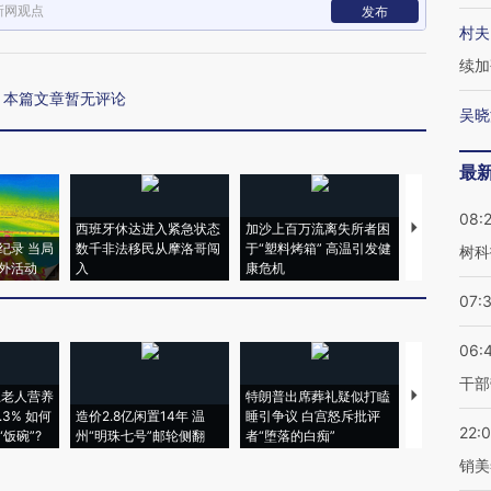
新网观点
发布
村夫
续加
本篇文章暂无评论
吴晓
最
08:
西班牙休达进入紧急状态
加沙上百万流离失所者困
马航飞行员
纪录 当局
数千非法移民从摩洛哥闯
于“塑料烤箱” 高温引发健
粒摇头丸 尿
树科
外活动
入
康危机
毒品
07:
06:
干部
上老人营养
特朗普出席葬礼疑似打瞌
视线｜全球
3% 如何
造价2.8亿闲置14年 温
睡引争议 白宫怒斥批评
97个 印度如
22:
饭碗”?
州“明珠七号”邮轮侧翻
者“堕落的白痴”
的夏天
销美