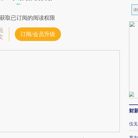
获取已订阅的阅读权限
员
订阅/会员升级
文
财
伍戈
罗志