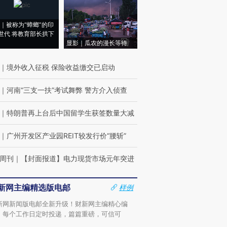
｜被称为“蟑螂”的印
世代 将教育部长拱下
显影｜瓜农的漫长等待
｜
境外收入征税 保险收益缴交已启动
｜
河南“三支一扶”考试舞弊 警方介入侦查
｜
特朗普再上台后中国留学生获签数量大减
｜
广州开发区产业园REIT较发行价“腰斩”
周刊
｜
【封面报道】电力现货市场元年突进
新网主编精选版电邮
样例
新网新闻版电邮全新升级！财新网主编精心编
，每个工作日定时投递，篇篇重磅，可信可
。