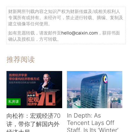
财新网所刊载内容之知识产权为财新传媒及/或相关权利人
专属所有或持有。未经许可，禁止进行转载、摘编、复制及
建立镜像等任何使用。
如有意愿转载，请发邮件至
hello@caixin.com
，获得书面
确认及授权后，方可转载。
推荐阅读
私房课
In Depth: As
向松祚：宏观经济70
Tencent Lays Off
讲，带你了解国内外
Staff, Is Its ‘Winter’