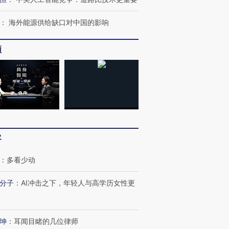
：
海外能源供给缺口对中国的影响
频
客
：
多看少动
分子
：
AI冲击之下，年轻人与高学历女性更
跨国走私7万
视线｜被称为“蟑螂”的印
视线｜“入侵”还是“人道危
检体内含3种
度Z世代 用街头抗争将教
机”？难民潮撕裂西班牙
秘鲁纳斯
育部长拱下台
飞地休达
13人遇难
坤
：
耳闻目睹的几位律师