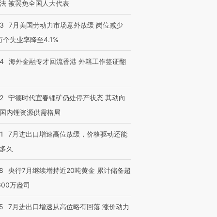
法 被罢免全国人大代表
43
7月美国劳动力市场意外放缓 岗位减少
3万个失业率降至4.1%
14
海外金融专才回流香港 外籍工作签证翻
2
宁德时代宜春锂矿仍处停产状态 其动向
国内锂资源供需格局
1
7月进出口增速高位放缓，价格驱动还能
多久
8
央行7月继续增持近20吨黄金 累计储备超
600万盎司
5
7月进出口增速从高位略有回落 涨价动力