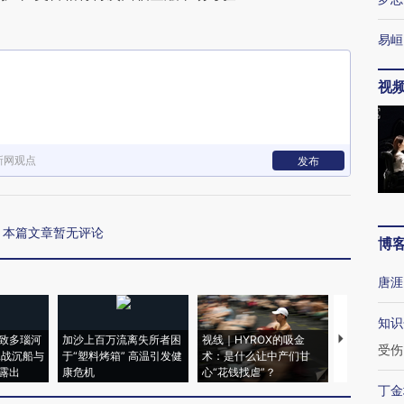
易峘
视
新网观点
发布
本篇文章暂无评论
博
唐涯
知识
致多瑙河
加沙上百万流离失所者困
视线｜HYROX的吸金
马航飞行员
受伤
二战沉船与
于“塑料烤箱” 高温引发健
术：是什么让中产们甘
粒摇头丸 尿
露出
康危机
心“花钱找虐”？
毒品
丁金