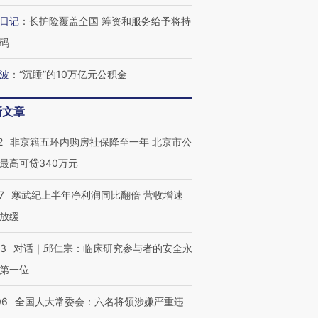
日记
：
长护险覆盖全国 筹资和服务给予将持
码
视线｜全球最热百城独占
视线｜不
年纪录 当局
97个 印度如何熬过48°C
38岁梅西上演帽子戏法
围棋失利
波
：
“沉睡”的10万亿元公积金
切户外活动
的夏天
阿根廷3-0阿尔及利亚
兹奖得主
新文章
2
非京籍五环内购房社保降至一年 北京市公
最高可贷340万元
7
寒武纪上半年净利润同比翻倍 营收增速
放缓
53
对话｜邱仁宗：临床研究参与者的安全永
第一位
06
全国人大常委会：六名将领涉嫌严重违