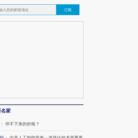
订阅
新名家
：
停不下来的价格？
恒
：
中美人工智能竞争：道路比技术更重要