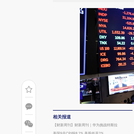
相关报道
【财新周刊】财新周刊｜华为挑战特斯拉
美国9月CPI报8.2% 美股低开2%