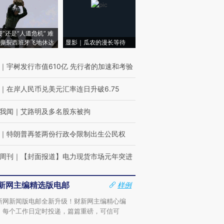
侵”还是“人道危机” 难
撕裂西班牙飞地休达
显影｜瓜农的漫长等待
｜
宇树发行市值610亿 先行者的加速和考验
｜
在岸人民币兑美元汇率连日升破6.75
我闻
｜
艾路明及多名股东被拘
｜
特朗普再签两份行政令限制出生公民权
周刊
｜
【封面报道】电力现货市场元年突进
新网主编精选版电邮
样例
新网新闻版电邮全新升级！财新网主编精心编
，每个工作日定时投递，篇篇重磅，可信可
。