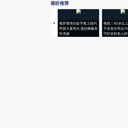
视听推荐
俄罗斯情侣徒手爬上纽约
视线｜60岁以
帝国大厦塔尖 悬挂横幅高
不良发生率达15.
空求婚
守护农村老人的“