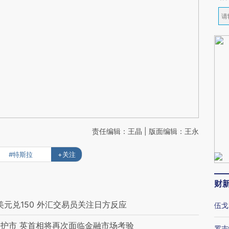
责任编辑：王晶 | 版面编辑：王永
#特斯拉
+关注
财
元兑150 外汇交易员关注日方反应
伍戈
护市 英首相将再次面临金融市场考验
罗志