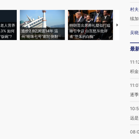
村夫
续加
上老人营养
特朗普出席葬礼疑似打瞌
3% 如何
造价2.8亿闲置14年 温
睡引争议 白宫怒斥批评
韩国高温创百
吴晓
饭碗”?
州“明珠七号”邮轮侧翻
者“堕落的白痴”
警告停止一
最
11:1
积金
11:0
逐季
10:
远是
08: