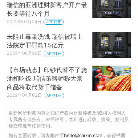
瑞信的亚洲理财新客户开户最
长要等待八个月
2022年07月04日
APP打开
未阻止毒枭洗钱 瑞信被瑞士
法院定罪罚款1.5亿元
2022年06月28日
APP打开
【市场动态】印钞代替不了烧
油和吃饭 瑞信策略师称大宗
商品将取代货币储备
2022年04月02日
APP打开
财新网所刊载内容之知识产权为财新传媒及/或相关权利人
专属所有或持有。未经许可，禁止进行转载、摘编、复制及
建立镜像等任何使用。
如有意愿转载，请发邮件至
hello@caixin.com
，获得书面