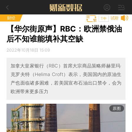
财经
试听
T中
【华尔街原声】RBC：欧洲禁俄油
后不知谁能填补其空缺
2022年10月18日 15:09
加拿大皇家银行（RBC）首席大宗商品策略师赫里玛·
克罗夫特（Helima Croft）表示，美国国内的原油生
产也面临诸多困难，若美国宣布石油出口禁令，会为
欧洲带来更多压力
原图