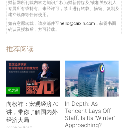
财新网所刊载内容之知识产权为财新传媒及/或相关权利人
专属所有或持有。未经许可，禁止进行转载、摘编、复制及
建立镜像等任何使用。
如有意愿转载，请发邮件至
hello@caixin.com
，获得书面
确认及授权后，方可转载。
推荐阅读
私房课
In Depth: As
向松祚：宏观经济70
Tencent Lays Off
讲，带你了解国内外
Staff, Is Its ‘Winter’
经济大局
Approaching?
2022年04月06日