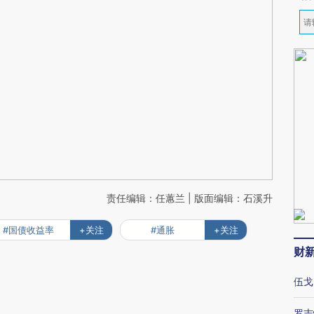
责任编辑：任蕙兰 | 版面编辑：石溪升
#国债收益率
+关注
#通胀
+关注
财
伍戈
罗志