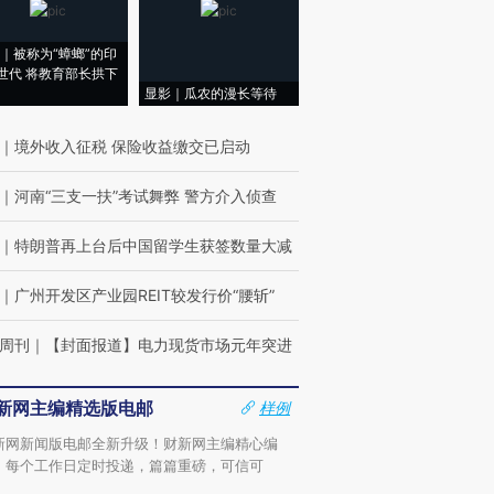
｜被称为“蟑螂”的印
世代 将教育部长拱下
显影｜瓜农的漫长等待
｜
境外收入征税 保险收益缴交已启动
｜
河南“三支一扶”考试舞弊 警方介入侦查
｜
特朗普再上台后中国留学生获签数量大减
｜
广州开发区产业园REIT较发行价“腰斩”
周刊
｜
【封面报道】电力现货市场元年突进
新网主编精选版电邮
样例
新网新闻版电邮全新升级！财新网主编精心编
，每个工作日定时投递，篇篇重磅，可信可
。