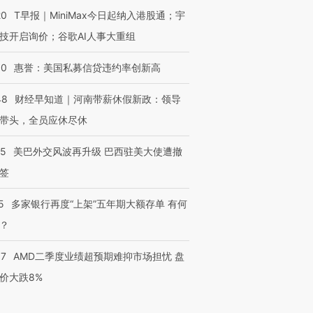
20
T早报｜MiniMax今日起纳入港股通；宇
技开启询价；谷歌AI人事大重组
30
惠誉：美国私募信贷违约率创新高
48
财经早知道｜河南带薪休假新政：领导
带头，全员应休尽休
05
美巴外交风波再升级 巴西驻美大使遭撤
签
5
多家银行再度“上架”五年期大额存单 有何
？
37
AMD二季度业绩超预期难抑市场担忧 盘
价大跌8%