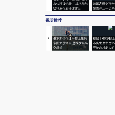
水位跌破纪录 二战沉船与
韩国高温创百年
猛犸象化石接连露出
警告停止一切户
视听推荐
俄罗斯情侣徒手爬上纽约
视线｜60岁以
帝国大厦塔尖 悬挂横幅高
不良发生率达15.
空求婚
守护农村老人的“