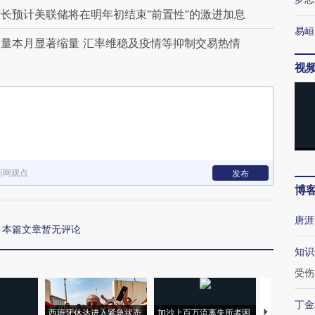
长预计美联储将在明年初结束“前置性”的激进加息
易峘
量本月显著缩量 汇率维稳及疫情等抑制交易热情
视
新网观点
发布
博
唐涯
本篇文章暂无评论
知识
受伤
丁金
西班牙休达进入紧急状态
加沙上百万流离失所者困
马航飞行员