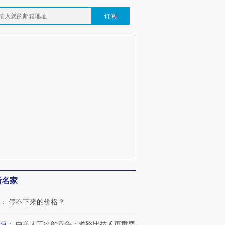
订阅
新名家
：
停不下来的价格？
恒
：
中美人工智能竞争：道路比技术更重要