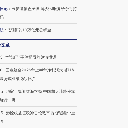
检体内含3种
泽连斯基密集出访美英 索
秘鲁纳斯卡观光飞机坠毁
术：是什
日记
：
长护险覆盖全国 筹资和服务给予将持
要防空导弹“救急”
13人遇难
心“花钱找
码
波
：
“沉睡”的10万亿元公积金
最热百城独占
视线｜不考竞赛的王虹、
新文章
何熬过48°C
38岁梅西上演帽子戏法
围棋失利的邓煜 两位菲尔
习近平抵
阿根廷3-0阿尔及利亚
兹奖得主的“非天才”拼图
再访朝鲜
13
“竹知了”事件背后的舆情根源
10
国泰航空2026年上半年净利润大增71%
局势成业绩“双刃剑”
45
独家｜规避红海封锁 中国超大油轮停靠
绕行非洲
36
港险收益征税冲击伦敦市场 保诚盘中重
3%