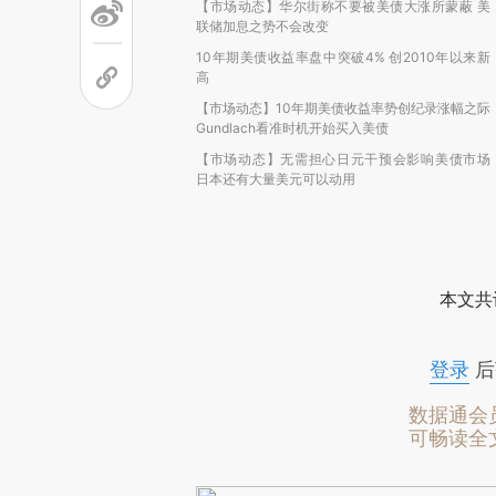
【市场动态】华尔街称不要被美债大涨所蒙蔽 美
联储加息之势不会改变
10年期美债收益率盘中突破4% 创2010年以来新
高
【市场动态】10年期美债收益率势创纪录涨幅之际
Gundlach看准时机开始买入美债
【市场动态】无需担心日元干预会影响美债市场
日本还有大量美元可以动用
本文共
登录
后
数据通会
可畅读全