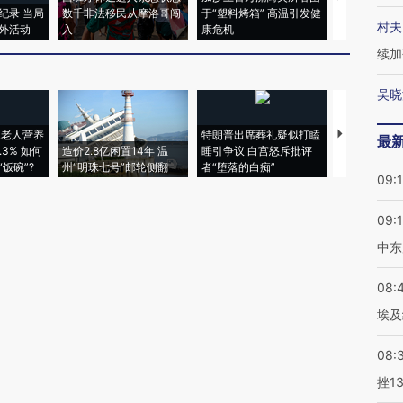
纪录 当局
数千非法移民从摩洛哥闯
于“塑料烤箱” 高温引发健
粒摇头丸 尿
村夫
外活动
入
康危机
毒品
续加
吴晓
上老人营养
特朗普出席葬礼疑似打瞌
视线｜全球
最
3% 如何
造价2.8亿闲置14年 温
睡引争议 白宫怒斥批评
97个 印度如
饭碗”?
州“明珠七号”邮轮侧翻
者“堕落的白痴”
的夏天
09:
09:
中东
08:
埃及
08:
挫1