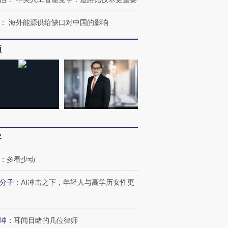
：
海外能源供给缺口对中国的影响
频
客
：
多看少动
分子
：
AI冲击之下，年轻人与高学历女性更
坤
：
耳闻目睹的几位律师
跨国走私7万
视线｜HY