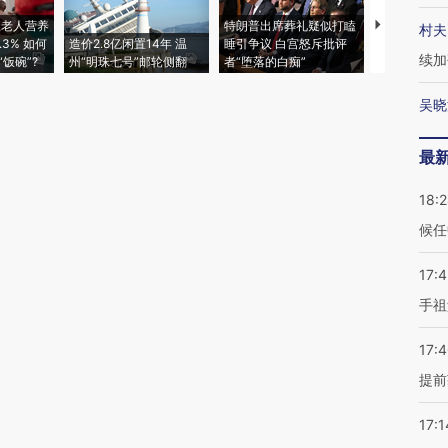
上老人营养
特朗普出席葬礼疑似打瞌
视线｜全球
村夫
3% 如何
造价2.8亿闲置14年 温
睡引争议 白宫怒斥批评
97个 印度如
续加
饭碗”?
州“明珠七号”邮轮侧翻
者“堕落的白痴”
的夏天
吴晓
最
18:
候任
17:
手祖
17:
提前
17:1