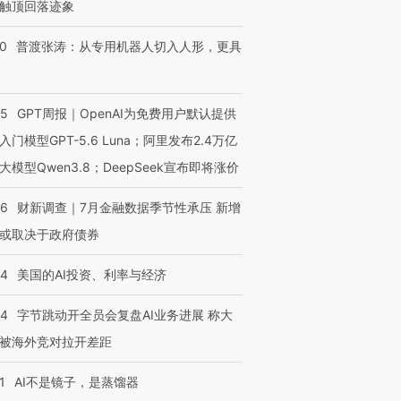
触顶回落迹象
00
普渡张涛：从专用机器人切入人形，更具
55
GPT周报｜OpenAI为免费用户默认提供
入门模型GPT-5.6 Luna；阿里发布2.4万亿
大模型Qwen3.8；DeepSeek宣布即将涨价
46
财新调查｜7月金融数据季节性承压 新增
或取决于政府债券
44
美国的AI投资、利率与经济
44
字节跳动开全员会复盘AI业务进展 称大
被海外竞对拉开差距
1
AI不是镜子，是蒸馏器