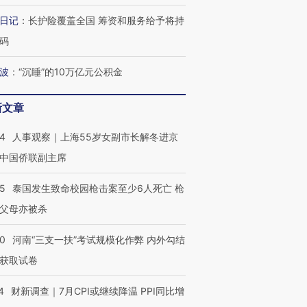
最热百城独占
视线｜不考竞赛的王虹、
视线｜极
日记
：
长护险覆盖全国 筹资和服务给予将持
何熬过48°C
38岁梅西上演帽子戏法
围棋失利的邓煜 两位菲尔
水位跌破
码
阿根廷3-0阿尔及利亚
兹奖得主的“非天才”拼图
猛犸象化
波
：
“沉睡”的10万亿元公积金
新文章
24
人事观察｜上海55岁女副市长解冬进京
中国侨联副主席
45
泰国发生致命校园枪击案至少6人死亡 枪
父母亦被杀
40
河南“三支一扶”考试规模化作弊 内外勾结
获取试卷
4
财新调查｜7月CPI或继续降温 PPI同比增