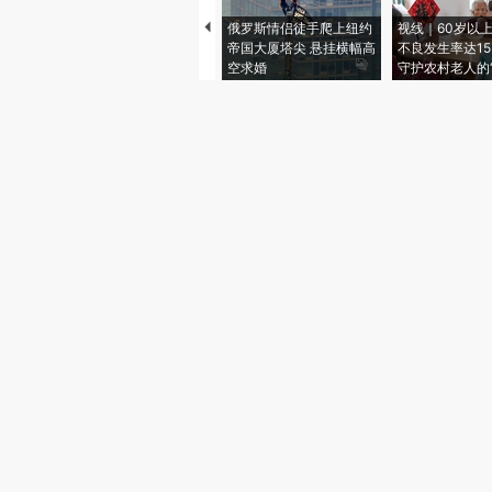
俄罗斯情侣徒手爬上纽约
视线｜60岁以
帝国大厦塔尖 悬挂横幅高
不良发生率达15.
空求婚
守护农村老人的“