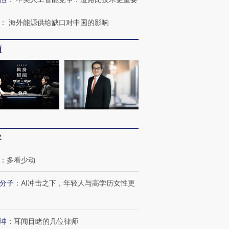
：
海外能源供给缺口对中国的影响
频
客
：
多看少动
跨国走私7万
视线｜被称为“蟑螂”的印
视线｜“入侵”还是“人道危
检体内含3种
度Z世代 用街头抗争将教
机”？难民潮撕裂西班牙
秘鲁纳斯
分子
：
AI冲击之下，年轻人与高学历女性更
育部长拱下台
飞地休达
13人遇难
坤
：
耳闻目睹的几位律师