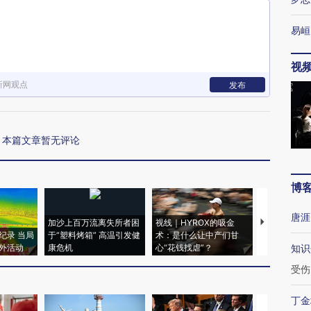
易峘
视
新网观点
发布
本篇文章暂无评论
博
唐涯
加沙上百万流离失所者困
视线｜HYROX的吸金
马航飞行员
纪录 当局
于“塑料烤箱” 高温引发健
术：是什么让中产们甘
粒摇头丸 尿
外活动
康危机
心“花钱找虐”？
毒品
知识
受伤
丁金