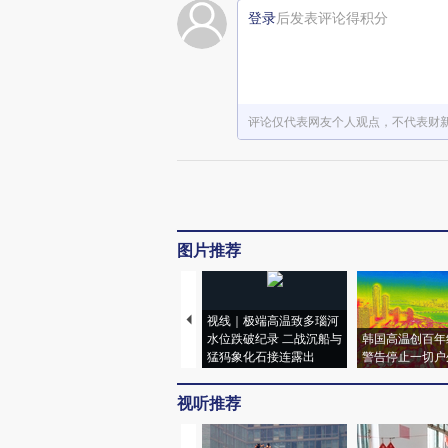
登录
后发表评论得积分
评论仅代表网友个人观点，不代表财
图片推荐
视线｜极端高温致多瑙河
水位跌破纪录 二战沉船与
韩国高温创百年
猛犸象化石接连露出
警告停止一切户
视听推荐