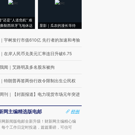
侵”还是“人道危机” 难
撕裂西班牙飞地休达
显影｜瓜农的漫长等待
｜
宇树发行市值610亿 先行者的加速和考验
｜
在岸人民币兑美元汇率连日升破6.75
我闻
｜
艾路明及多名股东被拘
｜
特朗普再签两份行政令限制出生公民权
周刊
｜
【封面报道】电力现货市场元年突进
新网主编精选版电邮
样例
新网新闻版电邮全新升级！财新网主编精心编
，每个工作日定时投递，篇篇重磅，可信可
。