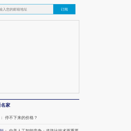
订阅
新名家
：
停不下来的价格？
恒
：
中美人工智能竞争：道路比技术更重要