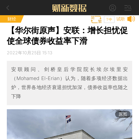
财经
试听
T中
【华尔街原声】安联：增长担忧促
使全球债券收益率下滑
2022年10月25日 15:13
安联顾问、剑桥皇后学院院长埃尔埃里安
（Mohamed El-Erian）认为，随着多项经济数据出
炉，世界各地经济衰退担忧加深，债券收益率也随之
下降
原图