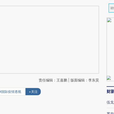
责任编辑：王嘉鹏 | 版面编辑：李东昊
财
#国际疫情透视
+关注
伍戈
罗志