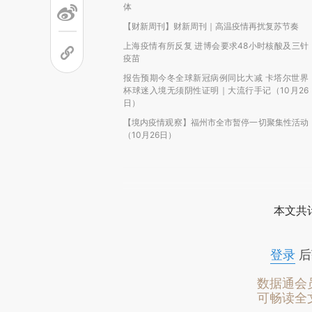
体
【财新周刊】财新周刊｜高温疫情再扰复苏节奏
上海疫情有所反复 进博会要求48小时核酸及三针
疫苗
报告预期今冬全球新冠病例同比大减 卡塔尔世界
杯球迷入境无须阴性证明｜大流行手记（10月26
日）
【境内疫情观察】福州市全市暂停一切聚集性活动
（10月26日）
本文共计
登录
后
数据通会
可畅读全