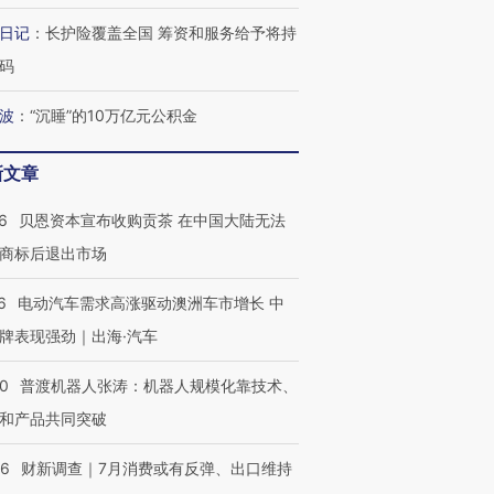
让中产们甘
粒摇头丸 尿检体内含3种
度Z世代 用街头抗争将教
秘鲁纳斯
”？
毒品
育部长拱下台
13人遇难
日记
：
长护险覆盖全国 筹资和服务给予将持
码
波
：
“沉睡”的10万亿元公积金
最热百城独占
视线｜不考竞赛的王虹、
新文章
何熬过48°C
38岁梅西上演帽子戏法
围棋失利的邓煜 两位菲尔
习近平抵
阿根廷3-0阿尔及利亚
兹奖得主的“非天才”拼图
再访朝鲜
6
贝恩资本宣布收购贡茶 在中国大陆无法
商标后退出市场
6
电动汽车需求高涨驱动澳洲车市增长 中
牌表现强劲｜出海·汽车
00
普渡机器人张涛：机器人规模化靠技术、
和产品共同突破
56
财新调查｜7月消费或有反弹、出口维持