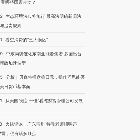
 受哪些因素带动？
42
生态环境法典将施行 最高法明确新旧法
与追责规则
0
看空消费的“三大误区”
59
中东局势催化东南亚能源焦虑 多国出台
新政加速转型
05
分析｜贝森特操盘稳日元，操作巧思能否
美日货币基本面
1
从美国“最新十佳”看纯财富管理公司发展
3
火线评论｜广东雷州“特教老师招聘违
很雷，仍有诸多疑点