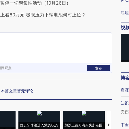
暂停一切聚集性活动（10月26日）
易峘
上看60万元 极限压力下钠电池何时上位？
视
新网观点
发布
博
唐涯
本篇文章暂无评论
知识
受伤
丁金
西班牙休达进入紧急状态
加沙上百万流离失所者困
视线｜HYR