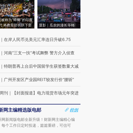
|被称为“蟑螂”的印度
代 将教育部长拱下台
显影｜瓜农的漫长等待
｜
在岸人民币兑美元汇率连日升破6.75
｜
河南“三支一扶”考试舞弊 警方介入侦查
｜
特朗普再上台后中国留学生获签数量大减
｜
广州开发区产业园REIT较发行价“腰斩”
周刊
｜
【封面报道】电力现货市场元年突进
新网主编精选版电邮
样例
新网新闻版电邮全新升级！财新网主编精心编
，每个工作日定时投递，篇篇重磅，可信可
。