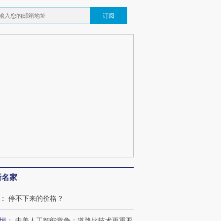
订阅
新名家
：
停不下来的价格？
恒
：
中美人工智能竞争：道路比技术更重要