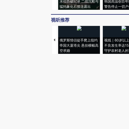
水位跌破纪录 二战沉船与
韩国高温创百年
猛犸象化石接连露出
警告停止一切户
视听推荐
俄罗斯情侣徒手爬上纽约
视线｜60岁以
帝国大厦塔尖 悬挂横幅高
不良发生率达15.
空求婚
守护农村老人的“