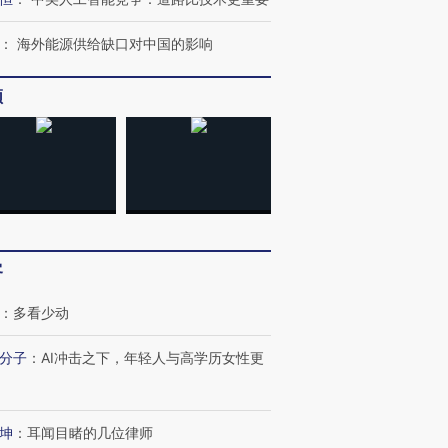
：
海外能源供给缺口对中国的影响
频
客
：
多看少动
分子
：
AI冲击之下，年轻人与高学历女性更
坤
：
耳闻目睹的几位律师
OX的吸金
马航飞行员跨国走私7万
视线｜被称为“蟑螂”的印