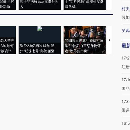
纪录 当局
数千非法移民从摩洛哥闯
于“塑料烤箱” 高温引发健
术：是什么
外活动
入
康危机
心“花钱找虐
村夫
续加
吴晓
上老人营养
特朗普出席葬礼疑似打瞌
视线｜全球
最
3% 如何
造价2.8亿闲置14年 温
睡引争议 白宫怒斥批评
97个 印度如
饭碗”?
州“明珠七号”邮轮侧翻
者“堕落的白痴”
的夏天
17:2
注册
17:1
国品
17:
渠道
16: