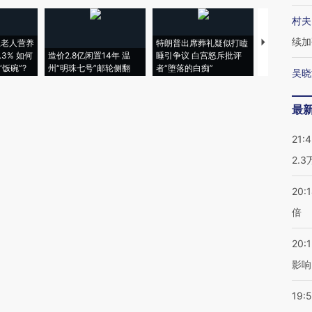
村夫
续加
上老人营养
特朗普出席葬礼疑似打瞌
3% 如何
造价2.8亿闲置14年 温
睡引争议 白宫怒斥批评
韩国高温创百
饭碗”?
州“明珠七号”邮轮侧翻
者“堕落的白痴”
警告停止一
吴晓
最
21:
2.
20:
倍
20:1
影响
19:5