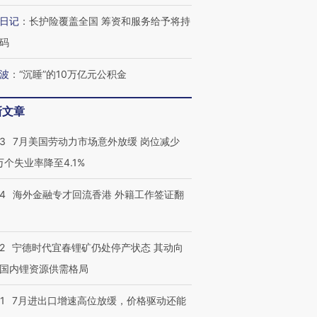
日记
：
长护险覆盖全国 筹资和服务给予将持
码
视线｜全球最热百城独占
视线｜不
年纪录 当局
97个 印度如何熬过48°C
38岁梅西上演帽子戏法
围棋失利
切户外活动
的夏天
阿根廷3-0阿尔及利亚
兹奖得主
波
：
“沉睡”的10万亿元公积金
新文章
43
7月美国劳动力市场意外放缓 岗位减少
3万个失业率降至4.1%
14
海外金融专才回流香港 外籍工作签证翻
2
宁德时代宜春锂矿仍处停产状态 其动向
国内锂资源供需格局
1
7月进出口增速高位放缓，价格驱动还能