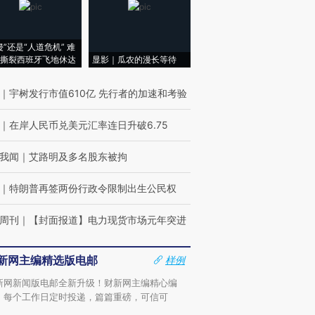
侵”还是“人道危机” 难
撕裂西班牙飞地休达
显影｜瓜农的漫长等待
｜
宇树发行市值610亿 先行者的加速和考验
｜
在岸人民币兑美元汇率连日升破6.75
我闻
｜
艾路明及多名股东被拘
｜
特朗普再签两份行政令限制出生公民权
周刊
｜
【封面报道】电力现货市场元年突进
新网主编精选版电邮
样例
新网新闻版电邮全新升级！财新网主编精心编
，每个工作日定时投递，篇篇重磅，可信可
。