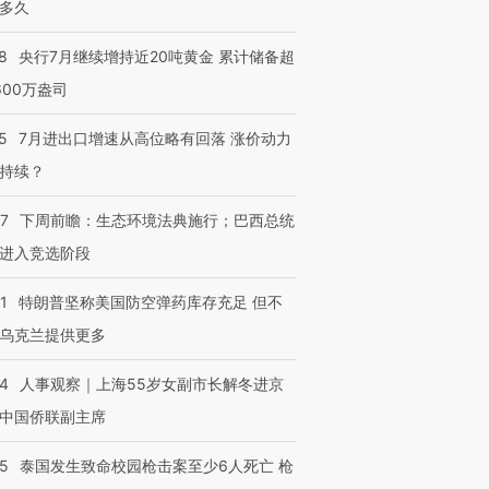
多久
8
央行7月继续增持近20吨黄金 累计储备超
600万盎司
5
7月进出口增速从高位略有回落 涨价动力
持续？
07
下周前瞻：生态环境法典施行；巴西总统
进入竞选阶段
1
特朗普坚称美国防空弹药库存充足 但不
乌克兰提供更多
24
人事观察｜上海55岁女副市长解冬进京
中国侨联副主席
45
泰国发生致命校园枪击案至少6人死亡 枪