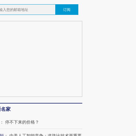
订阅
新名家
：
停不下来的价格？
恒
：
中美人工智能竞争：道路比技术更重要