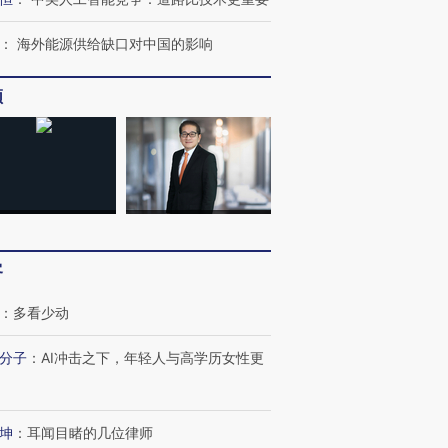
：
海外能源供给缺口对中国的影响
频
客
：
多看少动
跨国走私7万
分子
：
AI冲击之下，年轻人与高学历女性更
视线｜被称为“蟑螂”的印
视线｜“入侵”还是“人道危
检体内含3种
度Z世代 用街头抗争将教
机”？难民潮撕裂西班牙
秘鲁纳斯
育部长拱下台
飞地休达
13人遇难
坤
：
耳闻目睹的几位律师