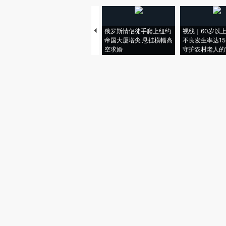
俄罗斯情侣徒手爬上纽约
视线｜60岁以
帝国大厦塔尖 悬挂横幅高
不良发生率达15.
空求婚
守护农村老人的“