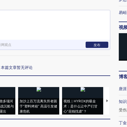
易峘
视
新网观点
发布
本篇文章暂无评论
博
唐涯
致多瑙河
加沙上百万流离失所者困
视线｜HYROX的吸金
马航飞行员
知识
二战沉船与
于“塑料烤箱” 高温引发健
术：是什么让中产们甘
粒摇头丸 尿
受伤
露出
康危机
心“花钱找虐”？
毒品
丁金