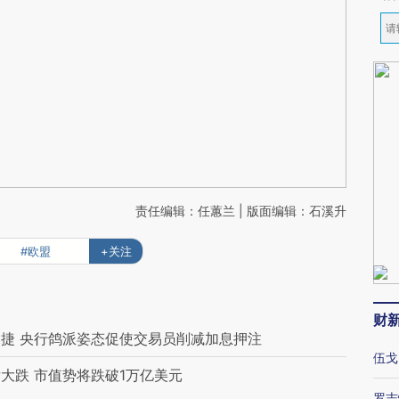
责任编辑：任蕙兰 | 版面编辑：石溪升
#欧盟
+关注
财
捷 央行鸽派姿态促使交易员削减加息押注
伍戈
大跌 市值势将跌破1万亿美元
罗志