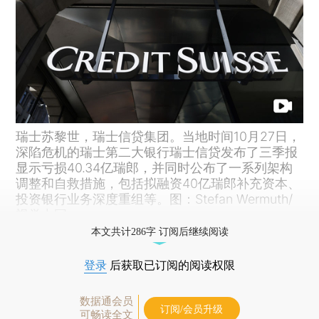
瑞士苏黎世，瑞士信贷集团。当地时间10月27日，
深陷危机的瑞士第二大银行瑞士信贷发布了三季报
显示亏损40.34亿瑞郎，并同时公布了一系列架构
调整和自救措施，包括拟融资40亿瑞郎补充资本、
投资银行业务深度重组等。图：Stefan Wermuth/
视觉中国
本文共计286字 订阅后继续阅读
登录
后获取已订阅的阅读权限
数据通会员
订阅/会员升级
可畅读全文