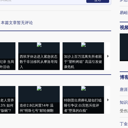
易峘
本篇文章暂无评论
视
西班牙休达进入紧急状态
加沙上百万流离失所者困
视线｜HYR
纪录 当局
数千非法移民从摩洛哥闯
于“塑料烤箱” 高温引发健
术：是什么
外活动
入
康危机
心“花钱找虐
博
唐涯
上老人营养
特朗普出席葬礼疑似打瞌
视线｜全球
知识
3% 如何
造价2.8亿闲置14年 温
睡引争议 白宫怒斥批评
97个 印度如
饭碗”?
州“明珠七号”邮轮侧翻
者“堕落的白痴”
的夏天
受伤
丁金