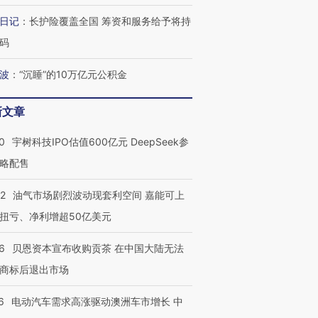
日记
：
长护险覆盖全国 筹资和服务给予将持
码
波
：
“沉睡”的10万亿元公积金
新文章
0
宇树科技IPO估值600亿元 DeepSeek参
略配售
22
油气市场剧烈波动现套利空间 嘉能可上
扭亏、净利增超50亿美元
6
贝恩资本宣布收购贡茶 在中国大陆无法
商标后退出市场
6
电动汽车需求高涨驱动澳洲车市增长 中