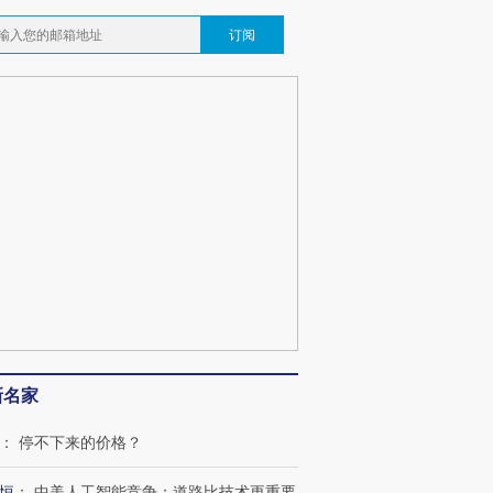
订阅
新名家
：
停不下来的价格？
恒
：
中美人工智能竞争：道路比技术更重要