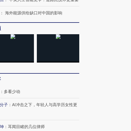
：
海外能源供给缺口对中国的影响
频
OX的吸金
马航飞行员跨国走私7万
视线｜被称为“蟑螂”的印
让中产们甘
粒摇头丸 尿检体内含3种
度Z世代 用街头抗争将教
秘鲁纳斯
”？
毒品
育部长拱下台
13人遇难
客
：
多看少动
最热百城独占
视线｜不考竞赛的王虹、
分子
：
AI冲击之下，年轻人与高学历女性更
何熬过48°C
38岁梅西上演帽子戏法
围棋失利的邓煜 两位菲尔
习近平抵
阿根廷3-0阿尔及利亚
兹奖得主的“非天才”拼图
再访朝鲜
坤
：
耳闻目睹的几位律师