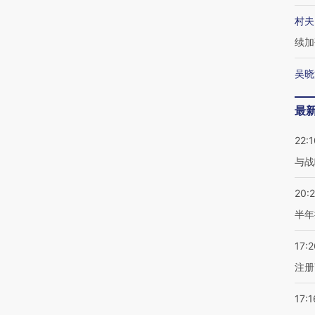
村夫
续加
吴晓
最
22:1
与战
20:
半年
17:2
注册
17:1