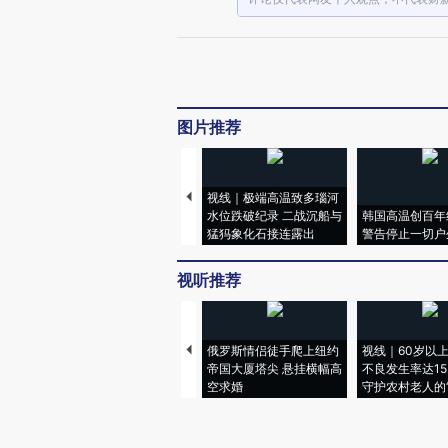
图片推荐
视线｜极端高温致多瑙河
水位跌破纪录 二战沉船与
韩国高温创百年
猛犸象化石接连露出
警告停止一切户
视听推荐
俄罗斯情侣徒手爬上纽约
视线｜60岁以
帝国大厦塔尖 悬挂横幅高
不良发生率达15.
空求婚
守护农村老人的“