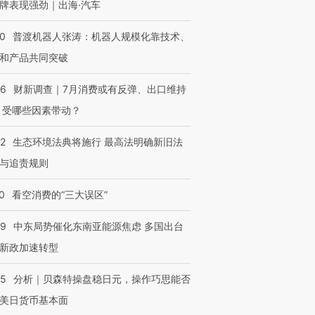
牌表现强劲｜出海·汽车
00
普渡机器人张涛：机器人规模化靠技术、
和产品共同突破
56
财新调查｜7月消费或有反弹、出口维持
 受哪些因素带动？
42
生态环境法典将施行 最高法明确新旧法
与追责规则
0
看空消费的“三大误区”
59
中东局势催化东南亚能源焦虑 多国出台
新政加速转型
05
分析｜贝森特操盘稳日元，操作巧思能否
美日货币基本面