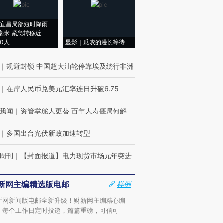
宜昌局部短时降雨
8毫米 紧急转移近
00人
显影｜瓜农的漫长等待
｜
规避封锁 中国超大油轮停靠埃及绕行非洲
｜
在岸人民币兑美元汇率连日升破6.75
我闻
｜
资管掌舵人更替 百年人寿僵局何解
｜
多国出台光伏新政加速转型
周刊
｜
【封面报道】电力现货市场元年突进
新网主编精选版电邮
样例
新网新闻版电邮全新升级！财新网主编精心编
，每个工作日定时投递，篇篇重磅，可信可
。