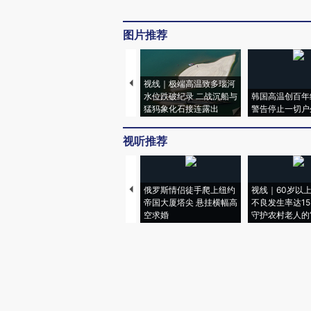
图片推荐
视线｜极端高温致多瑙河
水位跌破纪录 二战沉船与
韩国高温创百年
猛犸象化石接连露出
警告停止一切户
视听推荐
俄罗斯情侣徒手爬上纽约
视线｜60岁以
帝国大厦塔尖 悬挂横幅高
不良发生率达15.
空求婚
守护农村老人的“