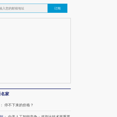
订阅
新名家
：
停不下来的价格？
恒
：
中美人工智能竞争：道路比技术更重要