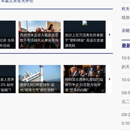
本篇文章暂无评论
村夫
续加
吴晓
西班牙休达进入紧急状态
加沙上百万流离失所者困
视线｜HYR
纪录 当局
数千非法移民从摩洛哥闯
于“塑料烤箱” 高温引发健
术：是什么
最
外活动
入
康危机
心“花钱找虐
10:
的天
上老人营养
特朗普出席葬礼疑似打瞌
视线｜全球
10:
3% 如何
造价2.8亿闲置14年 温
睡引争议 白宫怒斥批评
97个 印度如
饭碗”?
州“明珠七号”邮轮侧翻
者“堕落的白痴”
的夏天
09:
元二
09:
0.1