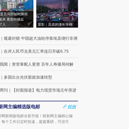
宜昌局部短时降雨
8毫米 紧急转移近
00人
显影｜瓜农的漫长等待
｜
规避封锁 中国超大油轮停靠埃及绕行非洲
｜
在岸人民币兑美元汇率连日升破6.75
我闻
｜
资管掌舵人更替 百年人寿僵局何解
｜
多国出台光伏新政加速转型
周刊
｜
【封面报道】电力现货市场元年突进
新网主编精选版电邮
样例
新网新闻版电邮全新升级！财新网主编精心编
，每个工作日定时投递，篇篇重磅，可信可
。