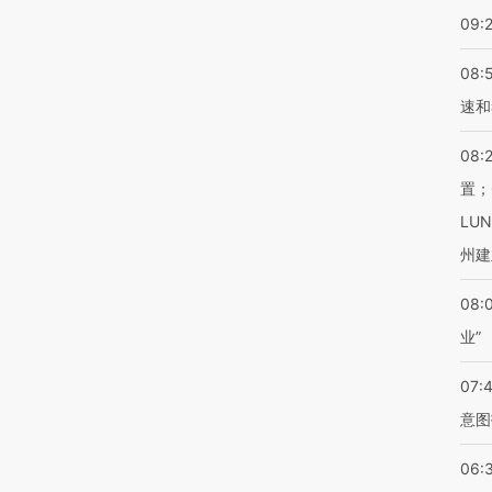
09:
08:
速和
08:
置；
LU
州建
08:
业”
07:
意图
06: