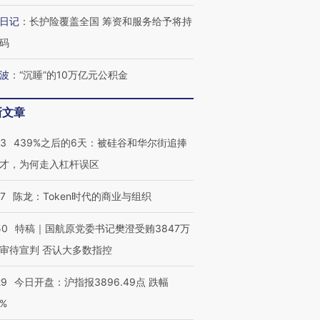
日记
：
长护险覆盖全国 筹资和服务给予将持
码
波
：
“沉睡”的10万亿元公积金
OX的吸金
马航飞行员跨国走私7万
视线｜被称为“蟑螂”的印
让中产们甘
粒摇头丸 尿检体内含3种
度Z世代 用街头抗争将教
秘鲁纳斯
新文章
”？
毒品
育部长拱下台
13人遇难
53
439%之后的6天：被硅谷和华尔街追捧
才，为何走入杠杆误区
最热百城独占
07
陈龙：Token时代的商业与组织
视线｜不考竞赛的王虹、
何熬过48°C
38岁梅西上演帽子戏法
围棋失利的邓煜 两位菲尔
习近平抵
阿根廷3-0阿尔及利亚
兹奖得主的“非天才”拼图
再访朝鲜
50
特稿｜国航原党委书记樊澄受贿3847万
审待宣判 否认大多数指控
29
今日开盘：沪指报3896.49点 跌幅
0%