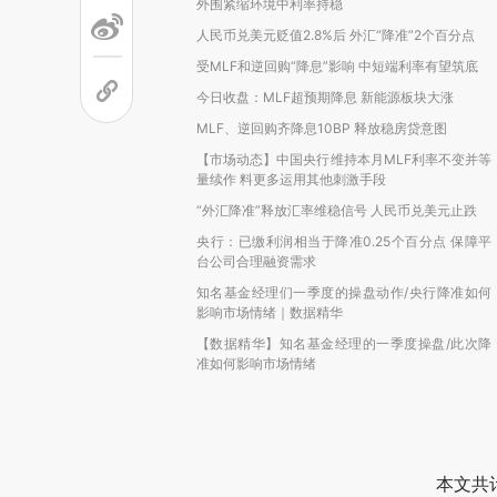
外围紧缩环境中利率持稳
人民币兑美元贬值2.8%后 外汇“降准”2个百分点
受MLF和逆回购“降息”影响 中短端利率有望筑底
今日收盘：MLF超预期降息 新能源板块大涨
MLF、逆回购齐降息10BP 释放稳房贷意图
【市场动态】中国央行维持本月MLF利率不变并等
量续作 料更多运用其他刺激手段
“外汇降准”释放汇率维稳信号 人民币兑美元止跌
央行：已缴利润相当于降准0.25个百分点 保障平
台公司合理融资需求
知名基金经理们一季度的操盘动作/央行降准如何
影响市场情绪｜数据精华
【数据精华】知名基金经理的一季度操盘/此次降
准如何影响市场情绪
本文共计