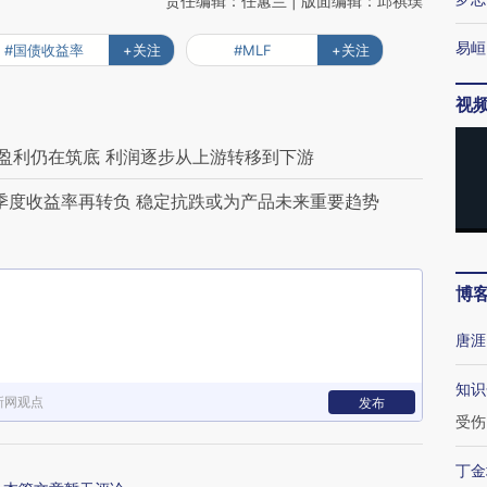
责任编辑：任蕙兰 | 版面编辑：邱祺璞
易峘
#国债收益率
+关注
#MLF
+关注
视
盈利仍在筑底 利润逐步从上游转移到下游
三季度收益率再转负 稳定抗跌或为产品未来重要趋势
博
唐涯
知识
新网观点
发布
受伤
丁金