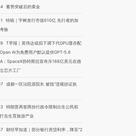
24
蓄势突破后的黄金
51
特稿｜宇树发行市值610亿 先行者的加
考验
29
T早报｜英伟达或拟下调下代GPU显存配
Open AI为免费用户默认提供GPT-5.6
NA；SpaceX协特斯拉宣布斥168亿美元在德
立芯片工厂
07
成都一区法院原院长 被指“违规挂证执
43
特朗普再签两份行政令限制出生公民权
打击生育旅游产业
37
财经早知道｜部分银行房贷利率，降至“2