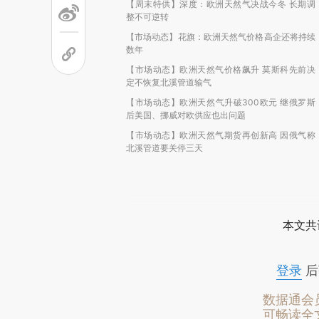
【周末特供】深度：欧洲天然气决战今冬 长期调
整不可逆转
【市场动态】花旗：欧洲天然气价格高企还将持续
数年
【市场动态】欧洲天然气价格飙升 莫斯科先前决
定不恢复北溪管道输气
【市场动态】欧洲天然气升破300欧元 继俄罗斯
后美国、挪威对欧供应也出问题
【市场动态】欧洲天然气期货再创新高 因俄气称
北溪管道要关停三天
本文共
登录
后
数据通会
可畅读全