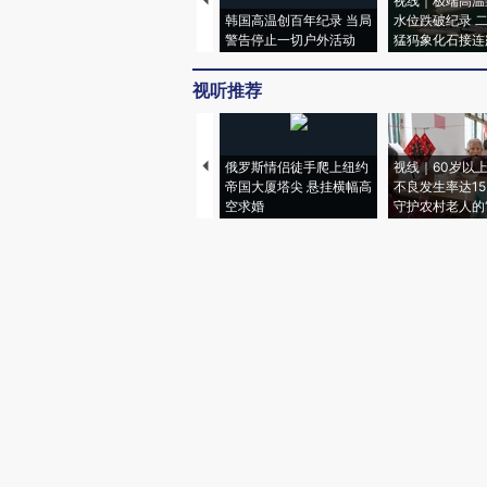
视线｜极端高温
韩国高温创百年纪录 当局
水位跌破纪录 
警告停止一切户外活动
猛犸象化石接连
视听推荐
俄罗斯情侣徒手爬上纽约
视线｜60岁以
帝国大厦塔尖 悬挂横幅高
不良发生率达15.
空求婚
守护农村老人的“