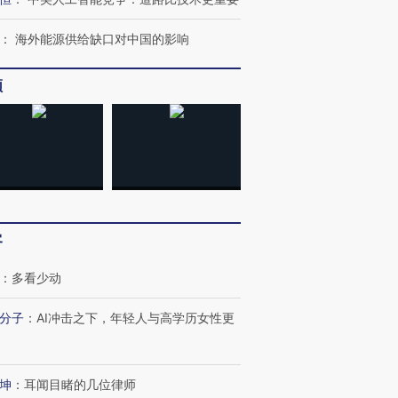
：
海外能源供给缺口对中国的影响
频
客
：
多看少动
分子
：
AI冲击之下，年轻人与高学历女性更
坤
：
耳闻目睹的几位律师