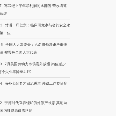
7
寒武纪上半年净利润同比翻倍 营收增速
放缓
53
对话｜邱仁宗：临床研究参与者的安全永
第一位
06
全国人大常委会：六名将领涉嫌严重违
法 被罢免全国人大代表
43
7月美国劳动力市场意外放缓 岗位减少
3万个失业率降至4.1%
14
海外金融专才回流香港 外籍工作签证翻
2
宁德时代宜春锂矿仍处停产状态 其动向
国内锂资源供需格局