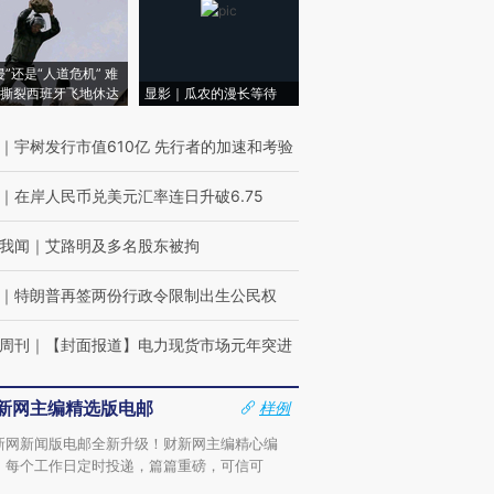
侵”还是“人道危机” 难
撕裂西班牙飞地休达
显影｜瓜农的漫长等待
｜
宇树发行市值610亿 先行者的加速和考验
｜
在岸人民币兑美元汇率连日升破6.75
我闻
｜
艾路明及多名股东被拘
｜
特朗普再签两份行政令限制出生公民权
周刊
｜
【封面报道】电力现货市场元年突进
新网主编精选版电邮
样例
新网新闻版电邮全新升级！财新网主编精心编
，每个工作日定时投递，篇篇重磅，可信可
。