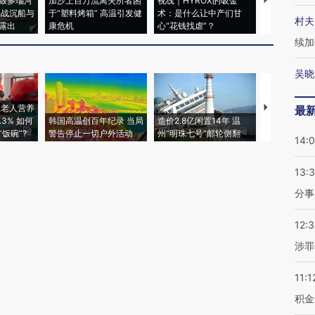
致多瑙河
加沙上百万流离失所者困
视线｜HYROX的吸金
马航飞行员
二战沉船与
于“塑料烤箱” 高温引发健
术：是什么让中产们甘
粒摇头丸 尿
村夫
露出
康危机
心“花钱找虐”？
毒品
续加
吴晓
上老人营养
特朗普出席
最
3% 如何
韩国高温创百年纪录 当局
造价2.8亿闲置14年 温
睡引争议 白
饭碗”?
警告停止一切户外活动
州“明珠七号”邮轮侧翻
者“堕落的白
14:
13:
分事
12:
涉罪
11:1
积金