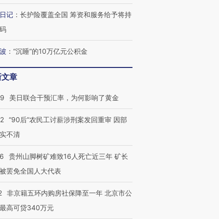
跨国走私7万
视线｜被称为“蟑螂”的印
视线｜“入侵”还是“人道危
检体内含3种
度Z世代 用街头抗争将教
机”？难民潮撕裂西班牙
秘鲁纳斯
日记
：
长护险覆盖全国 筹资和服务给予将持
育部长拱下台
飞地休达
13人遇难
码
波
：
“沉睡”的10万亿元公积金
葬礼疑似打瞌
视线｜极端高温致多瑙河
视线｜不
新文章
宫怒斥批评
38岁梅西上演帽子戏法
水位跌破纪录 二战沉船与
围棋失利
痴”
阿根廷3-0阿尔及利亚
猛犸象化石接连露出
兹奖得主
09
美日联合干预汇率，为何影响了黄金
32
“90后”农民工讨薪涉刑案发回重审 因部
实不清
36
贵州山脚树矿难致16人死亡近三年 矿长
被罢免全国人大代表
2
非京籍五环内购房社保降至一年 北京市公
最高可贷340万元