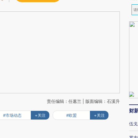
责任编辑：任蕙兰 | 版面编辑：石溪升
财
#市场动态
+关注
#欧盟
+关注
伍戈
罗志