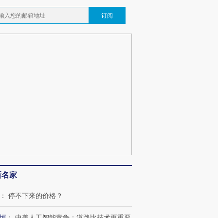
订阅
新名家
：
停不下来的价格？
恒
：
中美人工智能竞争：道路比技术更重要