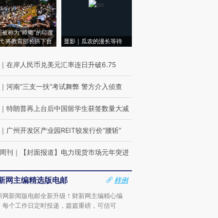
|被称为“蟑螂”的印度
代 将教育部长拱下台
显影｜瓜农的漫长等待
｜
在岸人民币兑美元汇率连日升破6.75
｜
河南“三支一扶”考试舞弊 警方介入侦查
｜
特朗普再上台后中国留学生获签数量大减
｜
广州开发区产业园REIT较发行价“腰斩”
周刊
｜
【封面报道】电力现货市场元年突进
新网主编精选版电邮
样例
新网新闻版电邮全新升级！财新网主编精心编
，每个工作日定时投递，篇篇重磅，可信可
。