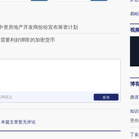
易峘
 中资房地产开发商纷纷宣布筹资计划
视
不需要利好绑匪的加密货币
博
唐涯
新网观点
发布
知识
受伤
本篇文章暂无评论
丁金