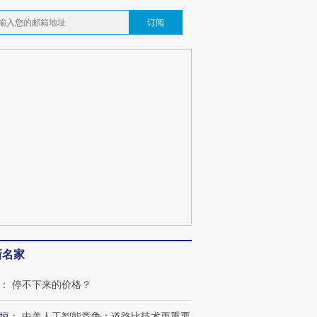
订阅
新名家
：
停不下来的价格？
恒
：
中美人工智能竞争：道路比技术更重要