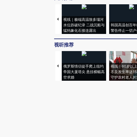
视线｜极端高温致多瑙河
水位跌破纪录 二战沉船与
韩国高温创百年
猛犸象化石接连露出
警告停止一切户
视听推荐
俄罗斯情侣徒手爬上纽约
视线｜60岁以
帝国大厦塔尖 悬挂横幅高
不良发生率达15.
空求婚
守护农村老人的“