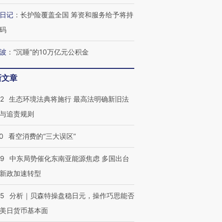
日记
：
长护险覆盖全国 筹资和服务给予将持
码
跨国走私7万
视线｜HYROX的吸金
视线｜被
检体内含3种
术：是什么让中产们甘
泽连斯基密集出访美英 索
度Z世代
心“花钱找虐”？
要防空导弹“救急”
育部长拱
波
：
“沉睡”的10万亿元公积金
新文章
42
生态环境法典将施行 最高法明确新旧法
最热百城独占
视线｜不考竞赛的王虹、
与追责规则
何熬过48°C
38岁梅西上演帽子戏法
围棋失利的邓煜 两位菲尔
习近平抵
阿根廷3-0阿尔及利亚
兹奖得主的“非天才”拼图
再访朝鲜
0
看空消费的“三大误区”
59
中东局势催化东南亚能源焦虑 多国出台
新政加速转型
05
分析｜贝森特操盘稳日元，操作巧思能否
美日货币基本面