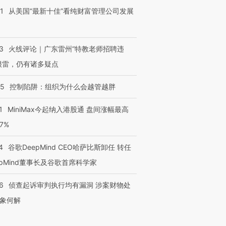
1
从美国“最新十佳”看纯财富管理公司发展
3
火线评论｜广东雷州“特教老师招聘违
很雷，仍有诸多疑点
05
控制陷阱：组织为什么会越管越胖
1
MiniMax今起纳入港股通 盘间涨幅最高
77%
4
谷歌DeepMind CEO哈萨比斯卸任 转任
epMind董事长及谷歌首席科学家
6
侦查起诉审判执行均有漏洞 涉案财物处
象何解