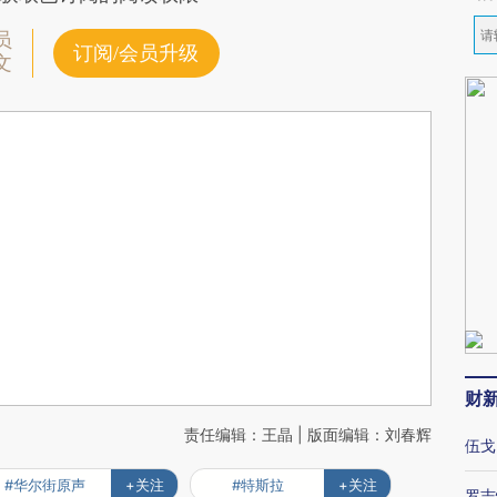
员
订阅/会员升级
文
财
责任编辑：王晶 | 版面编辑：刘春辉
伍戈
#华尔街原声
+关注
#特斯拉
+关注
罗志