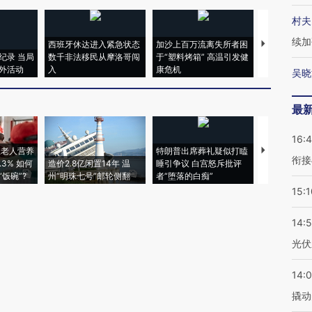
村夫
续加
西班牙休达进入紧急状态
加沙上百万流离失所者困
马航飞行员
纪录 当局
数千非法移民从摩洛哥闯
于“塑料烤箱” 高温引发健
粒摇头丸 尿
外活动
入
康危机
毒品
吴晓
最
16:
上老人营养
特朗普出席葬礼疑似打瞌
视线｜全球
衔接
3% 如何
造价2.8亿闲置14年 温
睡引争议 白宫怒斥批评
97个 印度如
饭碗”?
州“明珠七号”邮轮侧翻
者“堕落的白痴”
的夏天
15:1
14:
光伏
14:
撬动