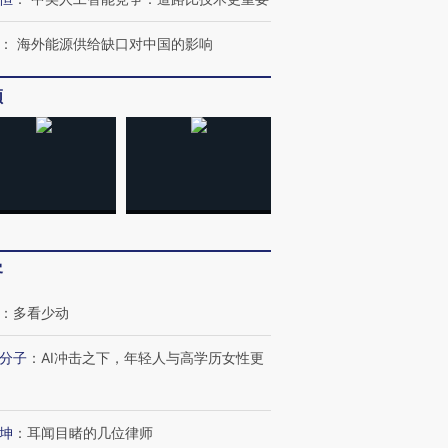
：
海外能源供给缺口对中国的影响
频
客
：
多看少动
分子
：
AI冲击之下，年轻人与高学历女性更
坤
：
耳闻目睹的几位律师