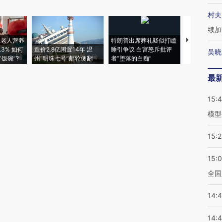
村夫
续加
上老人营养
特朗普出席葬礼疑似打瞌
视线｜全球
3% 如何
造价2.8亿闲置14年 温
睡引争议 白宫怒斥批评
97个 印度如
吴晓
饭碗”?
州“明珠七号”邮轮侧翻
者“堕落的白痴”
的夏天
最
15:
模型
15:2
15:
全国
14:
14: