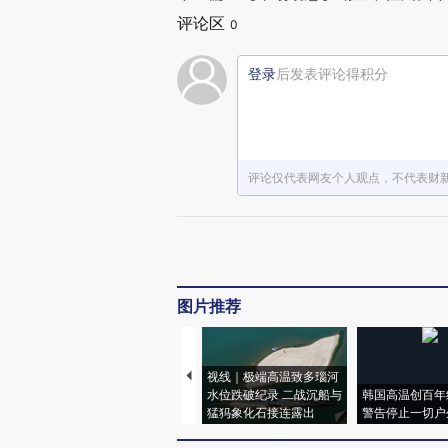
评论区
0
登录
后发表评论得积分
评论仅代表网友个人观点，不代表财
图片推荐
视线｜极端高温致多瑙河
水位跌破纪录 二战沉船与
韩国高温创百年
猛犸象化石接连露出
警告停止一切户