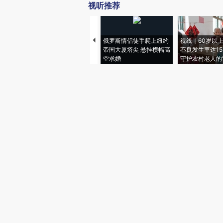
视听推荐
俄罗斯情侣徒手爬上纽约
视线｜60岁以
帝国大厦塔尖 悬挂横幅高
不良发生率达15.
空求婚
守护农村老人的“