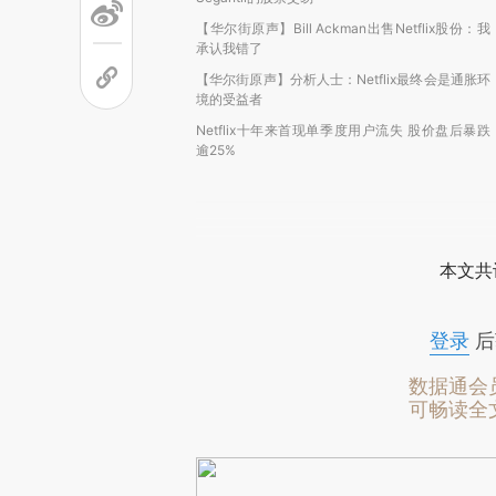
【华尔街原声】Bill Ackman出售Netflix股份：我
承认我错了
【华尔街原声】分析人士：Netflix最终会是通胀环
境的受益者
Netflix十年来首现单季度用户流失 股价盘后暴跌
逾25%
本文共
登录
后
数据通会
可畅读全