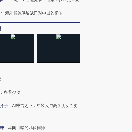
：
海外能源供给缺口对中国的影响
频
客
：
多看少动
分子
：
AI冲击之下，年轻人与高学历女性更
跨国走私7万
视线｜被称为“蟑螂”的印
视线｜“入侵”还是“人道危
检体内含3种
度Z世代 用街头抗争将教
机”？难民潮撕裂西班牙
秘鲁纳斯
育部长拱下台
飞地休达
13人遇难
坤
：
耳闻目睹的几位律师