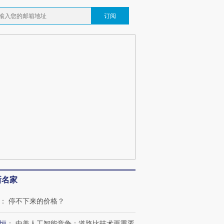
订阅
新名家
：
停不下来的价格？
恒
：
中美人工智能竞争：道路比技术更重要