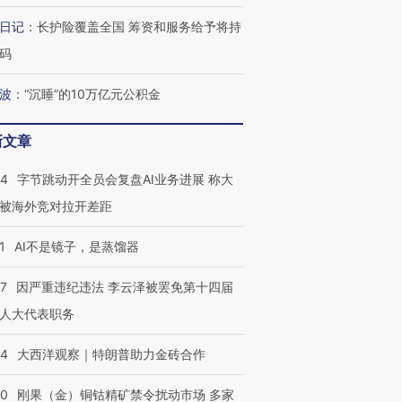
日记
：
长护险覆盖全国 筹资和服务给予将持
码
最热百城独占
视线｜不考竞赛的王虹、
何熬过48°C
38岁梅西上演帽子戏法
围棋失利的邓煜 两位菲尔
习近平抵
波
：
“沉睡”的10万亿元公积金
阿根廷3-0阿尔及利亚
兹奖得主的“非天才”拼图
再访朝鲜
新文章
44
字节跳动开全员会复盘AI业务进展 称大
被海外竞对拉开差距
1
AI不是镜子，是蒸馏器
07
因严重违纪违法 李云泽被罢免第十四届
人大代表职务
44
大西洋观察｜特朗普助力金砖合作
40
刚果（金）铜钴精矿禁令扰动市场 多家