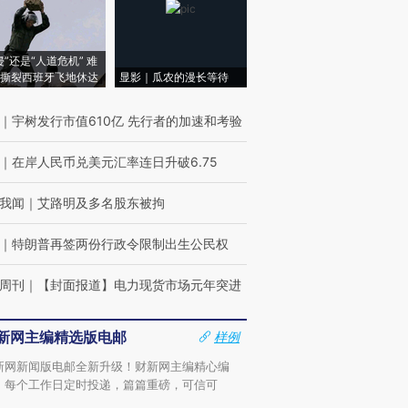
侵”还是“人道危机” 难
撕裂西班牙飞地休达
显影｜瓜农的漫长等待
｜
宇树发行市值610亿 先行者的加速和考验
｜
在岸人民币兑美元汇率连日升破6.75
我闻
｜
艾路明及多名股东被拘
｜
特朗普再签两份行政令限制出生公民权
周刊
｜
【封面报道】电力现货市场元年突进
新网主编精选版电邮
样例
新网新闻版电邮全新升级！财新网主编精心编
，每个工作日定时投递，篇篇重磅，可信可
。