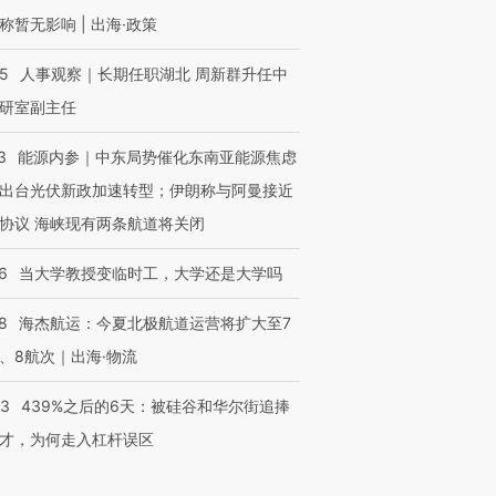
称暂无影响 | 出海·政策
25
人事观察｜长期任职湖北 周新群升任中
研室副主任
3
能源内参｜中东局势催化东南亚能源焦虑
出台光伏新政加速转型；伊朗称与阿曼接近
协议 海峡现有两条航道将关闭
6
当大学教授变临时工，大学还是大学吗
8
海杰航运：今夏北极航道运营将扩大至7
、8航次｜出海·物流
53
439%之后的6天：被硅谷和华尔街追捧
才，为何走入杠杆误区