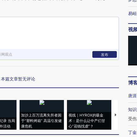
易峘
视
新网观点
发布
本篇文章暂无评论
博
唐涯
知识
加沙上百万流离失所者困
视线｜HYROX的吸金
马航飞行员
受伤
纪录 当局
于“塑料烤箱” 高温引发健
术：是什么让中产们甘
粒摇头丸 尿
外活动
康危机
心“花钱找虐”？
毒品
丁金