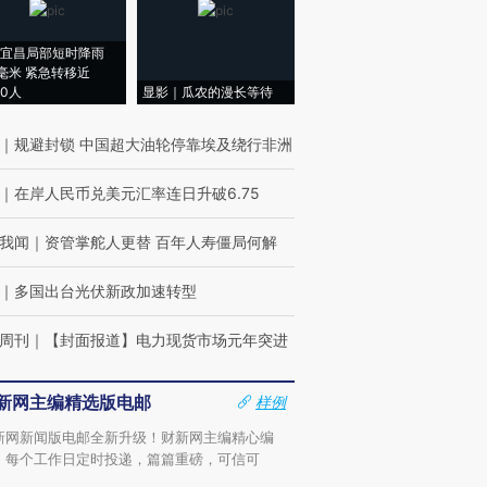
宜昌局部短时降雨
8毫米 紧急转移近
00人
显影｜瓜农的漫长等待
｜
规避封锁 中国超大油轮停靠埃及绕行非洲
｜
在岸人民币兑美元汇率连日升破6.75
我闻
｜
资管掌舵人更替 百年人寿僵局何解
｜
多国出台光伏新政加速转型
周刊
｜
【封面报道】电力现货市场元年突进
新网主编精选版电邮
样例
新网新闻版电邮全新升级！财新网主编精心编
，每个工作日定时投递，篇篇重磅，可信可
。