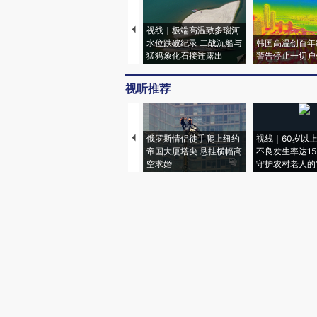
视线｜极端高温致多瑙河
水位跌破纪录 二战沉船与
韩国高温创百年
猛犸象化石接连露出
警告停止一切户
视听推荐
俄罗斯情侣徒手爬上纽约
视线｜60岁以
帝国大厦塔尖 悬挂横幅高
不良发生率达15.
空求婚
守护农村老人的“