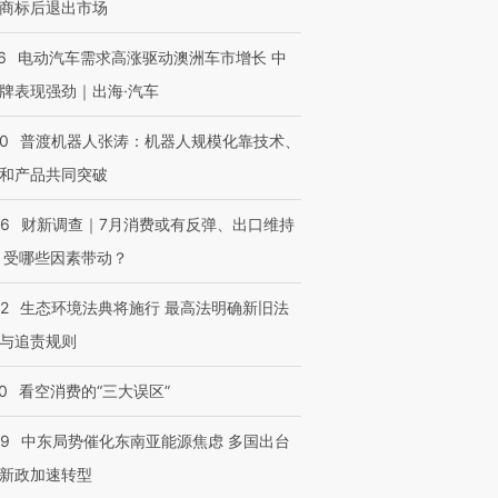
商标后退出市场
6
电动汽车需求高涨驱动澳洲车市增长 中
牌表现强劲｜出海·汽车
00
普渡机器人张涛：机器人规模化靠技术、
和产品共同突破
56
财新调查｜7月消费或有反弹、出口维持
 受哪些因素带动？
42
生态环境法典将施行 最高法明确新旧法
与追责规则
0
看空消费的“三大误区”
59
中东局势催化东南亚能源焦虑 多国出台
新政加速转型