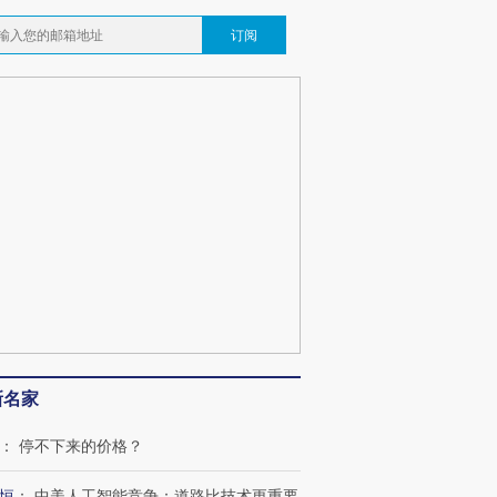
订阅
新名家
：
停不下来的价格？
恒
：
中美人工智能竞争：道路比技术更重要