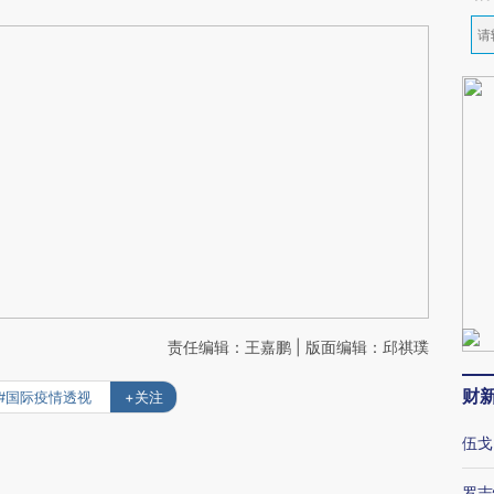
责任编辑：王嘉鹏 | 版面编辑：邱祺璞
财
#国际疫情透视
+关注
伍戈
罗志