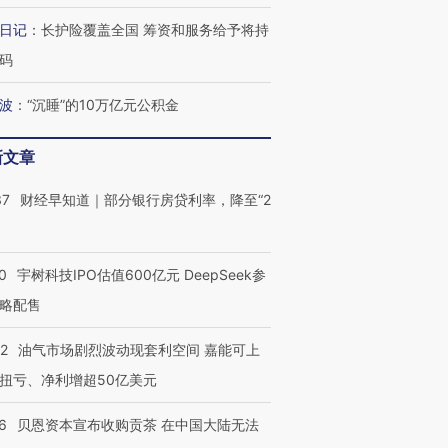
日记
：
长护险覆盖全国 筹资和服务给予将持
OX的吸金
马航飞行员跨国走私7万
视线｜被称为“蟑螂”的印
码
让中产们甘
粒摇头丸 尿检体内含3种
度Z世代 用街头抗争将教
秘鲁纳斯
”？
毒品
育部长拱下台
13人遇难
波
：
“沉睡”的10万亿元公积金
新文章
最热百城独占
视线｜不考竞赛的王虹、
37
财经早知道｜部分银行房贷利率，降至“2
何熬过48°C
38岁梅西上演帽子戏法
围棋失利的邓煜 两位菲尔
习近平抵
阿根廷3-0阿尔及利亚
兹奖得主的“非天才”拼图
再访朝鲜
0
宇树科技IPO估值600亿元 DeepSeek参
略配售
22
油气市场剧烈波动现套利空间 嘉能可上
扭亏、净利增超50亿美元
6
贝恩资本宣布收购贡茶 在中国大陆无法