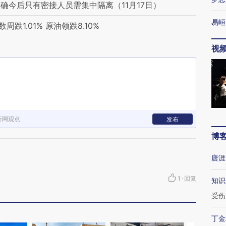
确今后只有密接人员需集中隔离（11月17日）
易峘
跌1.01% 原油领跌8.10%
视
新网观点
发布
博
唐涯
1
·
回复
知识
受伤
丁金