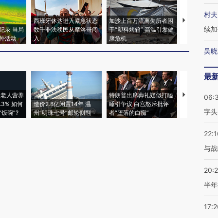
村夫
西班牙休达进入紧急状态
加沙上百万流离失所者困
视线｜HYR
续加
纪录 当局
数千非法移民从摩洛哥闯
于“塑料烤箱” 高温引发健
术：是什么
外活动
入
康危机
心“花钱找虐
吴晓
最
上老人营养
特朗普出席葬礼疑似打瞌
视线｜全球
06:
3% 如何
造价2.8亿闲置14年 温
睡引争议 白宫怒斥批评
97个 印度如
字头
饭碗”?
州“明珠七号”邮轮侧翻
者“堕落的白痴”
的夏天
22:1
与战
20:
半年
17:2