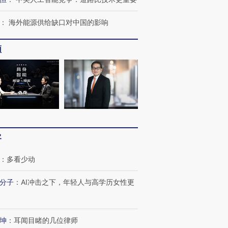
：
海外能源供给缺口对中国的影响
频
客
：
多看少动
分子
：
AI冲击之下，年轻人与高学历女性更
坤
：
耳闻目睹的几位律师