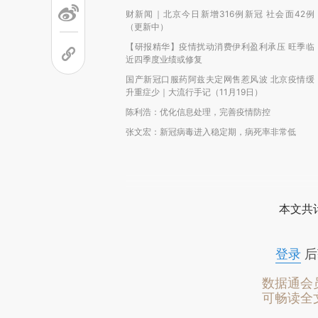
财新闻｜北京今日新增316例新冠 社会面42例
（更新中）
【研报精华】疫情扰动消费伊利盈利承压 旺季临
近四季度业绩或修复
国产新冠口服药阿兹夫定网售惹风波 北京疫情缓
升重症少｜大流行手记（11月19日）
陈利浩：优化信息处理，完善疫情防控
张文宏：新冠病毒进入稳定期，病死率非常低
本文共计
登录
后
数据通会
可畅读全