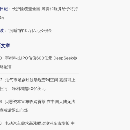
”？
毒品
育部长拱下台
13人遇难
日记
：
长护险覆盖全国 筹资和服务给予将持
码
波
：
“沉睡”的10万亿元公积金
最热百城独占
视线｜不考竞赛的王虹、
何熬过48°C
38岁梅西上演帽子戏法
围棋失利的邓煜 两位菲尔
习近平抵
新文章
阿根廷3-0阿尔及利亚
兹奖得主的“非天才”拼图
再访朝鲜
0
宇树科技IPO估值600亿元 DeepSeek参
略配售
22
油气市场剧烈波动现套利空间 嘉能可上
扭亏、净利增超50亿美元
6
贝恩资本宣布收购贡茶 在中国大陆无法
商标后退出市场
6
电动汽车需求高涨驱动澳洲车市增长 中