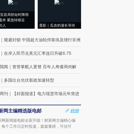
宜昌局部短时降雨
8毫米 紧急转移近
00人
显影｜瓜农的漫长等待
｜
规避封锁 中国超大油轮停靠埃及绕行非洲
｜
在岸人民币兑美元汇率连日升破6.75
我闻
｜
资管掌舵人更替 百年人寿僵局何解
｜
多国出台光伏新政加速转型
周刊
｜
【封面报道】电力现货市场元年突进
新网主编精选版电邮
样例
新网新闻版电邮全新升级！财新网主编精心编
，每个工作日定时投递，篇篇重磅，可信可
。