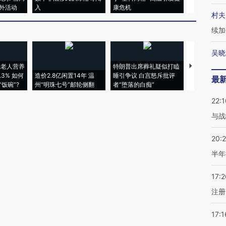
外活动
入
康危机
心“花钱找虐
村夫
续加
吴晓
上老人营养
特朗普出席葬礼疑似打瞌
视线｜全球
3% 如何
造价2.8亿闲置14年 温
睡引争议 白宫怒斥批评
97个 印度如
最
饭碗”?
州“明珠七号”邮轮侧翻
者“堕落的白痴”
的夏天
22:1
与战
20:
半年
17:2
注册
17:1