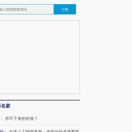
订阅
新名家
：
停不下来的价格？
恒
：
中美人工智能竞争：道路比技术更重要