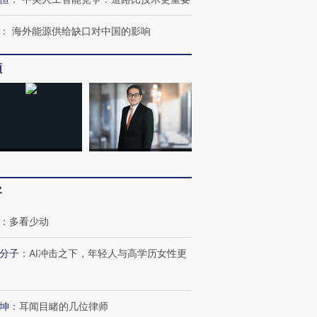
：
海外能源供给缺口对中国的影响
频
客
：
多看少动
分子
：
AI冲击之下，年轻人与高学历女性更
OX的吸金
马航飞行员跨国走私7万
视线｜被称为“蟑螂”的印
坤
：
耳闻目睹的几位律师
让中产们甘
粒摇头丸 尿检体内含3种
度Z世代 用街头抗争将教
秘鲁纳斯