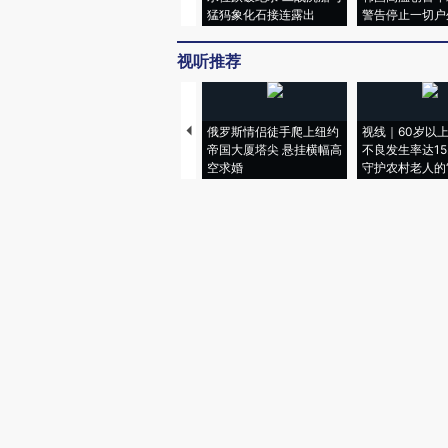
猛犸象化石接连露出
警告停止一切户
视听推荐
俄罗斯情侣徒手爬上纽约
视线｜60岁以
帝国大厦塔尖 悬挂横幅高
不良发生率达15.
空求婚
守护农村老人的“