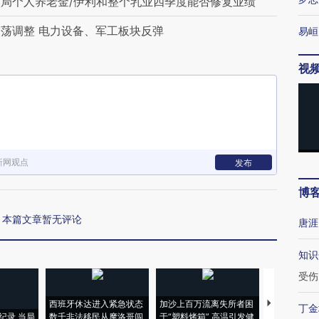
局个人养老金/伊利和整个乳业四季度能否修复业绩
荡调整 电力设备、军工板块反弹
易峘
视
新网观点
发布
博
本篇文章暂无评论
唐涯
知识
受伤
西班牙休达进入紧急状态
加沙上百万流离失所者困
视线｜HYR
丁金
纪录 当局
数千非法移民从摩洛哥闯
于“塑料烤箱” 高温引发健
术：是什么