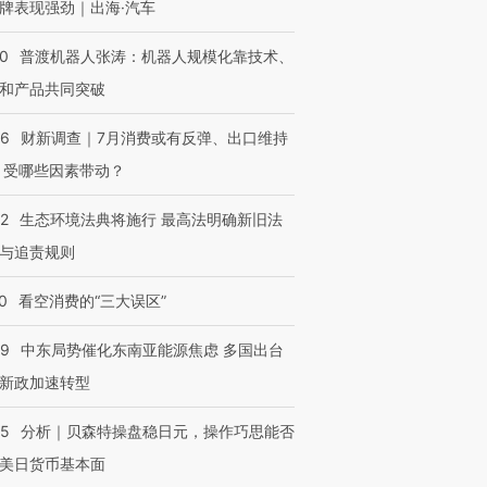
牌表现强劲｜出海·汽车
00
普渡机器人张涛：机器人规模化靠技术、
和产品共同突破
56
财新调查｜7月消费或有反弹、出口维持
 受哪些因素带动？
42
生态环境法典将施行 最高法明确新旧法
与追责规则
0
看空消费的“三大误区”
59
中东局势催化东南亚能源焦虑 多国出台
新政加速转型
05
分析｜贝森特操盘稳日元，操作巧思能否
美日货币基本面