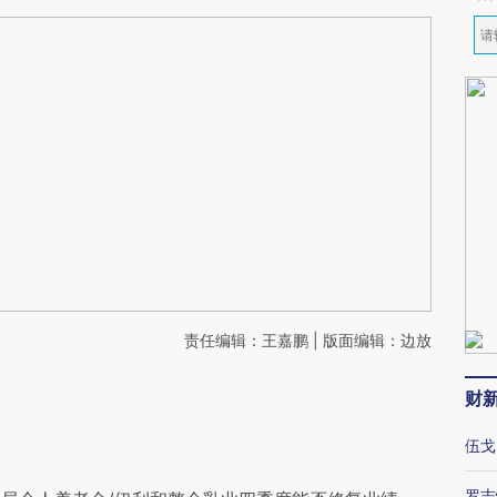
责任编辑：王嘉鹏 | 版面编辑：边放
财
伍戈
罗志