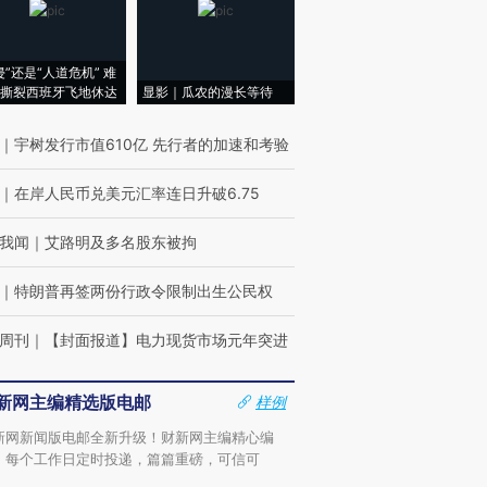
侵”还是“人道危机” 难
撕裂西班牙飞地休达
显影｜瓜农的漫长等待
｜
宇树发行市值610亿 先行者的加速和考验
｜
在岸人民币兑美元汇率连日升破6.75
我闻
｜
艾路明及多名股东被拘
｜
特朗普再签两份行政令限制出生公民权
周刊
｜
【封面报道】电力现货市场元年突进
新网主编精选版电邮
样例
新网新闻版电邮全新升级！财新网主编精心编
，每个工作日定时投递，篇篇重磅，可信可
。