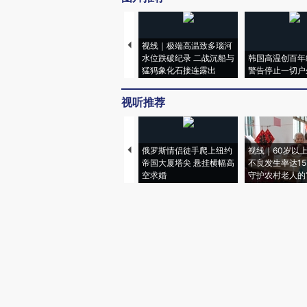
视线｜极端高温致多瑙河
水位跌破纪录 二战沉船与
韩国高温创百年
猛犸象化石接连露出
警告停止一切户
视听推荐
俄罗斯情侣徒手爬上纽约
视线｜60岁以
帝国大厦塔尖 悬挂横幅高
不良发生率达15.
空求婚
守护农村老人的“