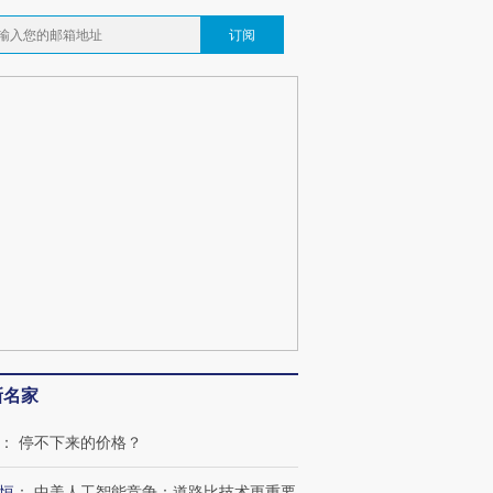
订阅
新名家
：
停不下来的价格？
恒
：
中美人工智能竞争：道路比技术更重要