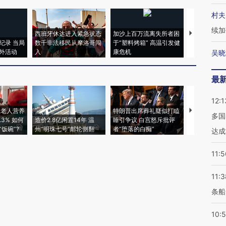
村夫
续加
西班牙休达进入紧急状态
加沙上百万流离失所者困
视线｜HYR
纪录 当局
数千非法移民从摩洛哥闯
于“塑料烤箱” 高温引发健
术：是什么
外活动
入
康危机
心“花钱找虐
吴晓
最
12:1
上老人营养
特朗普出席葬礼疑似打瞌
视线｜全球
多国
3% 如何
造价2.8亿闲置14年 温
睡引争议 白宫怒斥批评
97个 印度如
饭碗”?
州“明珠七号”邮轮侧翻
者“堕落的白痴”
的夏天
达成
11:5
11:3
条船
10: