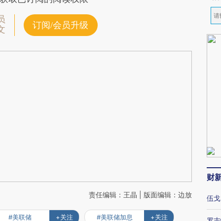
员
订阅/会员升级
文
财
责任编辑：王晶 | 版面编辑：边放
伍戈
#美联储
+关注
#美联储加息
+关注
罗志