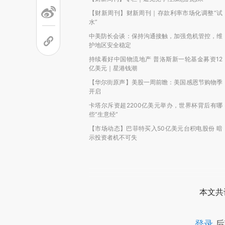
【财新周刊】财新周刊｜存款利率市场化调整“试
水”
中美防长会谈：保持沟通接触，加强危机管控，维
护地区安全稳定
持续看好中国物流地产 普洛斯新一轮基金募资12
亿美元｜星港钱潮
【华尔街原声】美股一周前瞻：美国感恩节购物季
开启
卡塔尔斥资超2200亿美元举办，世界杯背后有哪
些“生意经”
【市场动态】巴菲特买入50亿美元台积电股份 暗
示投资者机不可失
本文共
登录
后