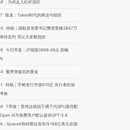
才，为何走入杠杆误区
07
陈龙：Token时代的商业与组织
50
特稿｜国航原党委书记樊澄受贿3847万
审待宣判 否认大多数指控
29
今日开盘：沪指报3896.49点 跌幅
0%
24
蓄势突破后的黄金
51
特稿｜宇树发行市值610亿 先行者的加
考验
29
T早报｜英伟达或拟下调下代GPU显存配
Open AI为免费用户默认提供GPT-5.6
NA；SpaceX协特斯拉宣布斥168亿美元在德