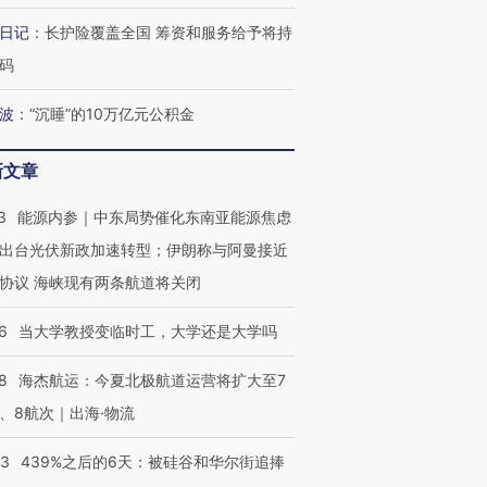
日记
：
长护险覆盖全国 筹资和服务给予将持
码
OX的吸金
马航飞行员跨国走私7万
视线｜被称为“蟑螂”的印
让中产们甘
粒摇头丸 尿检体内含3种
度Z世代 用街头抗争将教
秘鲁纳斯
”？
毒品
育部长拱下台
13人遇难
波
：
“沉睡”的10万亿元公积金
新文章
3
能源内参｜中东局势催化东南亚能源焦虑
最热百城独占
视线｜不考竞赛的王虹、
出台光伏新政加速转型；伊朗称与阿曼接近
何熬过48°C
38岁梅西上演帽子戏法
围棋失利的邓煜 两位菲尔
习近平抵
阿根廷3-0阿尔及利亚
兹奖得主的“非天才”拼图
再访朝鲜
协议 海峡现有两条航道将关闭
6
当大学教授变临时工，大学还是大学吗
8
海杰航运：今夏北极航道运营将扩大至7
、8航次｜出海·物流
53
439%之后的6天：被硅谷和华尔街追捧