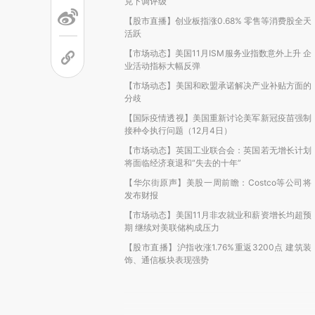
克下调评级
【股市直播】创业板指涨0.68% 零售等消费股全天
活跃
【市场动态】美国11月ISM服务业指数意外上升 企
业活动指标大幅反弹
【市场动态】美国和欧盟承诺解决产业补贴方面的
分歧
【国际疫情透视】美国重新讨论美军新冠疫苗强制
接种令执行问题（12月4日）
【市场动态】英国工业联合会：英国若无增长计划
将面临经济衰退和“失去的十年”
【华尔街原声】美股一周前瞻：Costco等公司将
发布财报
【市场动态】美国11月非农就业和薪资增长均超预
期 继续对美联储构成压力
【股市直播】沪指收涨1.76%重返3200点 建筑装
饰、通信板块表现强势