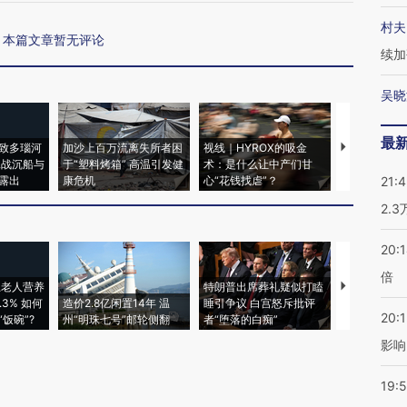
村夫
本篇文章暂无评论
续加
吴晓
最
致多瑙河
加沙上百万流离失所者困
视线｜HYROX的吸金
马航飞行员
二战沉船与
于“塑料烤箱” 高温引发健
术：是什么让中产们甘
粒摇头丸 尿
露出
康危机
心“花钱找虐”？
毒品
21:
2.
20:
倍
上老人营养
特朗普出席葬礼疑似打瞌
3% 如何
造价2.8亿闲置14年 温
睡引争议 白宫怒斥批评
韩国高温创百
20:1
饭碗”?
州“明珠七号”邮轮侧翻
者“堕落的白痴”
警告停止一
影响
19:5