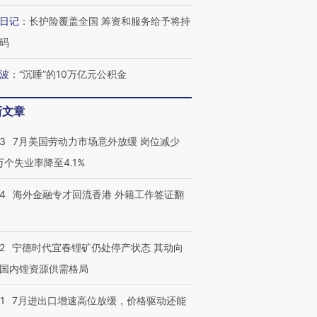
日记
：
长护险覆盖全国 筹资和服务给予将持
码
波
：
“沉睡”的10万亿元公积金
新文章
跨国走私7万
视线｜被称为“蟑螂”的印
视线｜“入侵”还是“人道危
检体内含3种
度Z世代 用街头抗争将教
机”？难民潮撕裂西班牙
秘鲁纳斯
43
7月美国劳动力市场意外放缓 岗位减少
育部长拱下台
飞地休达
13人遇难
3万个失业率降至4.1%
14
海外金融专才回流香港 外籍工作签证翻
视线｜全球最热百城独占
视线｜不
年纪录 当局
97个 印度如何熬过48°C
38岁梅西上演帽子戏法
围棋失利
2
宁德时代宜春锂矿仍处停产状态 其动向
切户外活动
的夏天
阿根廷3-0阿尔及利亚
兹奖得主
国内锂资源供需格局
1
7月进出口增速高位放缓，价格驱动还能