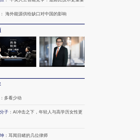
：
海外能源供给缺口对中国的影响
频
客
：
多看少动
分子
：
AI冲击之下，年轻人与高学历女性更
坤
：
耳闻目睹的几位律师