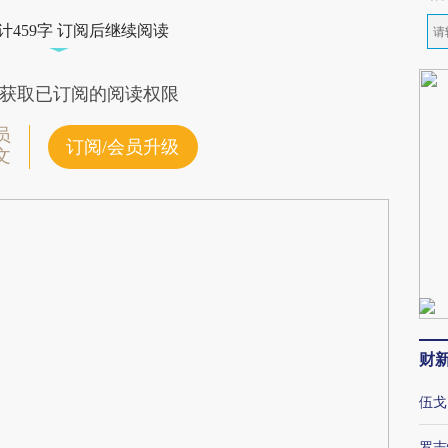
计459字 订阅后继续阅读
获取已订阅的阅读权限
员
订阅/会员升级
文
财
伍戈
罗志