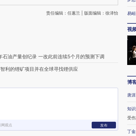
责任编辑：任蕙兰 | 版面编辑：徐泽怡
易峘
视
年石油产量创纪录 一改此前连续5个月的预测下调
与智利的锂矿项目并在全球寻找锂供应
博
唐涯
知识
受伤
新网观点
发布
丁金