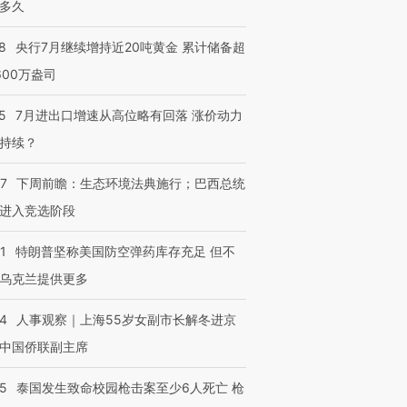
多久
8
央行7月继续增持近20吨黄金 累计储备超
600万盎司
5
7月进出口增速从高位略有回落 涨价动力
持续？
07
下周前瞻：生态环境法典施行；巴西总统
进入竞选阶段
1
特朗普坚称美国防空弹药库存充足 但不
乌克兰提供更多
24
人事观察｜上海55岁女副市长解冬进京
中国侨联副主席
45
泰国发生致命校园枪击案至少6人死亡 枪