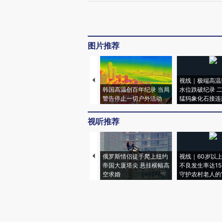
图片推荐
视线｜极端高温
韩国高温创百年纪录 当局
水位跌破纪录 
警告停止一切户外活动
猛犸象化石接连
视听推荐
俄罗斯情侣徒手爬上纽约
视线｜60岁以
帝国大厦塔尖 悬挂横幅高
不良发生率达15.
空求婚
守护农村老人的“