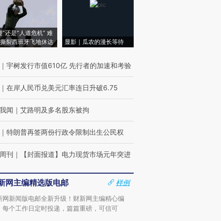
侵”还是“人道危机” 难
撕裂西班牙飞地休达
显影｜瓜农的漫长等待
｜
宇树发行市值610亿 先行者的加速和考验
｜
在岸人民币兑美元汇率连日升破6.75
我闻
｜
艾路明及多名股东被拘
｜
特朗普再签两份行政令限制出生公民权
周刊
｜
【封面报道】电力现货市场元年突进
新网主编精选版电邮
样例
新网新闻版电邮全新升级！财新网主编精心编
，每个工作日定时投递，篇篇重磅，可信可
。