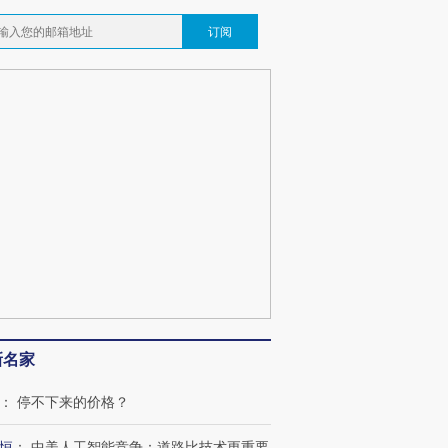
订阅
新名家
：
停不下来的价格？
恒
：
中美人工智能竞争：道路比技术更重要