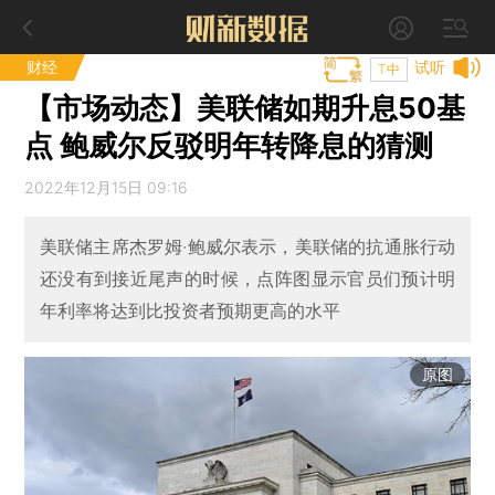
财经
试听
T中
【市场动态】美联储如期升息50基
点 鲍威尔反驳明年转降息的猜测
2022年12月15日 09:16
美联储主席杰罗姆·鲍威尔表示，美联储的抗通胀行动
还没有到接近尾声的时候，点阵图显示官员们预计明
年利率将达到比投资者预期更高的水平
原图