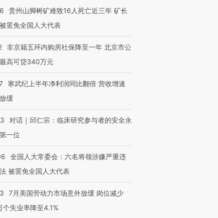
36
贵州山脚树矿难致16人死亡近三年 矿长
被罢免全国人大代表
2
非京籍五环内购房社保降至一年 北京市公
最高可贷340万元
7
寒武纪上半年净利润同比翻倍 营收增速
放缓
53
对话｜邱仁宗：临床研究参与者的安全永
第一位
06
全国人大常委会：六名将领涉嫌严重违
法 被罢免全国人大代表
43
7月美国劳动力市场意外放缓 岗位减少
3万个失业率降至4.1%