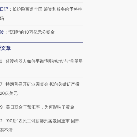
日记
：
长护险覆盖全国 筹资和服务给予将持
码
葬礼疑似打瞌
视线｜极端高温致多瑙河
视线｜不
宫怒斥批评
波
：
“沉睡”的10万亿元公积金
38岁梅西上演帽子戏法
水位跌破纪录 二战沉船与
围棋失利
痴”
阿根廷3-0阿尔及利亚
猛犸象化石接连露出
兹奖得主
新文章
00
普渡机器人如何平衡“脚踏实地”与“仰望星
？
57
特朗普召开矿业圆桌会 拟向关键矿产投
20亿美元
09
美日联合干预汇率，为何影响了黄金
32
“90后”农民工讨薪涉刑案发回重审 因部
实不清