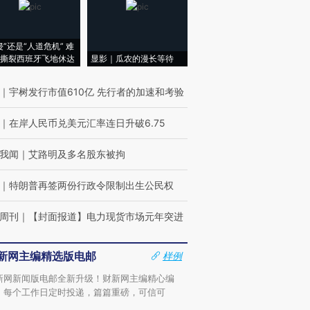
侵”还是“人道危机” 难
撕裂西班牙飞地休达
显影｜瓜农的漫长等待
｜
宇树发行市值610亿 先行者的加速和考验
｜
在岸人民币兑美元汇率连日升破6.75
我闻
｜
艾路明及多名股东被拘
｜
特朗普再签两份行政令限制出生公民权
周刊
｜
【封面报道】电力现货市场元年突进
新网主编精选版电邮
样例
新网新闻版电邮全新升级！财新网主编精心编
，每个工作日定时投递，篇篇重磅，可信可
。