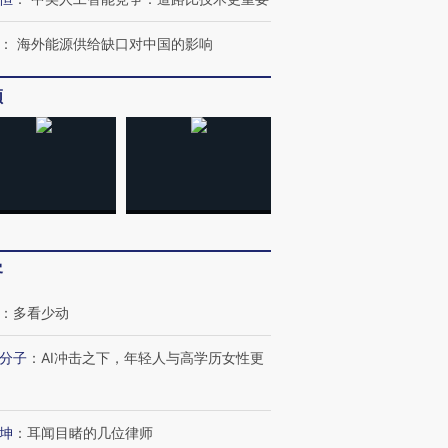
：
海外能源供给缺口对中国的影响
频
客
：
多看少动
分子
：
AI冲击之下，年轻人与高学历女性更
跨国走私7万
视线｜被称为“蟑螂”的印
视线｜“入侵”还是“人道危
检体内含3种
度Z世代 用街头抗争将教
机”？难民潮撕裂西班牙
秘鲁纳斯
育部长拱下台
飞地休达
13人遇难
坤
：
耳闻目睹的几位律师