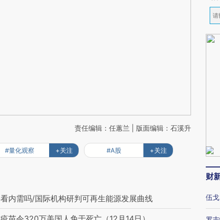
责任编辑：任蕙兰 | 版面编辑：石溪升
#量化观察
+关注
#A股
+关注
财
伍戈
看内需吗/国际机构研判可再生能源发展曲线
苗令320万美国人免于死亡（12月14日）
罗志