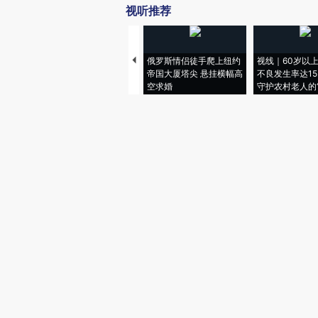
视听推荐
俄罗斯情侣徒手爬上纽约
视线｜60岁以
帝国大厦塔尖 悬挂横幅高
不良发生率达15.
空求婚
守护农村老人的“