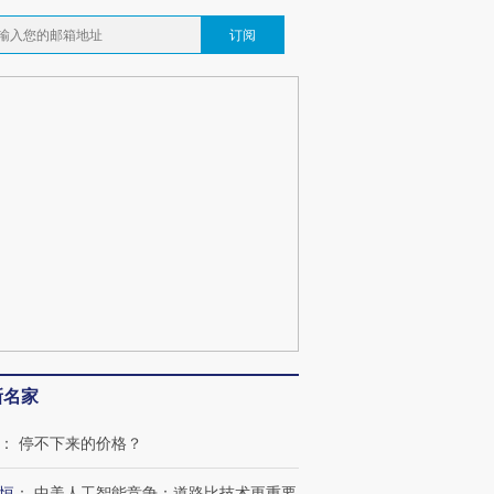
订阅
新名家
：
停不下来的价格？
恒
：
中美人工智能竞争：道路比技术更重要