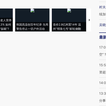
村夫
续加
上老人营养
特朗普出席
3% 如何
韩国高温创百年纪录 当局
造价2.8亿闲置14年 温
睡引争议 白
吴晓
饭碗”?
警告停止一切户外活动
州“明珠七号”邮轮侧翻
者“堕落的白
最
17:
空”
15:
资超
14:
13:
分事