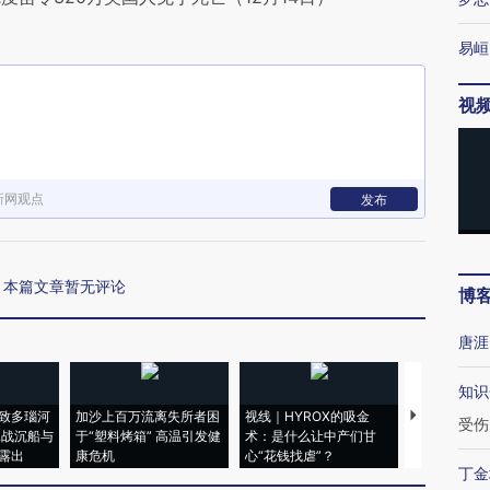
易峘
视
新网观点
发布
本篇文章暂无评论
博
唐涯
知识
致多瑙河
加沙上百万流离失所者困
视线｜HYROX的吸金
马航飞行员
受伤
二战沉船与
于“塑料烤箱” 高温引发健
术：是什么让中产们甘
粒摇头丸 尿
露出
康危机
心“花钱找虐”？
毒品
丁金