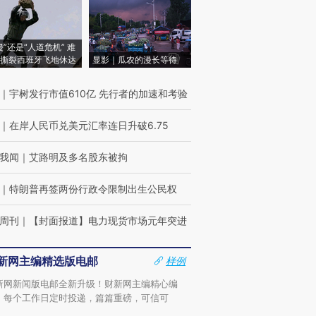
侵”还是“人道危机” 难
撕裂西班牙飞地休达
显影｜瓜农的漫长等待
｜
宇树发行市值610亿 先行者的加速和考验
｜
在岸人民币兑美元汇率连日升破6.75
我闻
｜
艾路明及多名股东被拘
｜
特朗普再签两份行政令限制出生公民权
周刊
｜
【封面报道】电力现货市场元年突进
新网主编精选版电邮
样例
新网新闻版电邮全新升级！财新网主编精心编
，每个工作日定时投递，篇篇重磅，可信可
。