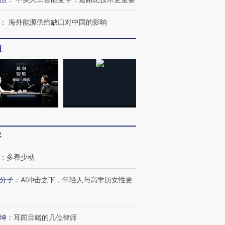
：
海外能源供给缺口对中国的影响
频
客
：
多看少动
分子
：
AI冲击之下，年轻人与高学历女性更
跨国走私7万
视线｜被称为“蟑螂”的印
视线｜“入侵”还是“人道危
检体内含3种
度Z世代 用街头抗争将教
机”？难民潮撕裂西班牙
秘鲁纳斯
育部长拱下台
飞地休达
13人遇难
坤
：
耳闻目睹的几位律师