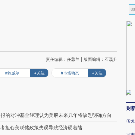
责任编辑：任蕙兰 | 版面编辑：石溪升
#鲍威尔
+关注
#市场动态
+关注
财
回报的对冲基金经理认为美股未来几年将缺乏明确方向
伍戈
资者担心美联储政策失误导致经济硬着陆
罗志