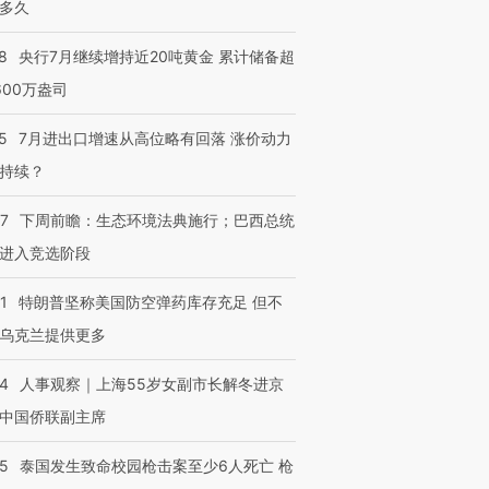
多久
8
央行7月继续增持近20吨黄金 累计储备超
600万盎司
5
7月进出口增速从高位略有回落 涨价动力
持续？
07
下周前瞻：生态环境法典施行；巴西总统
进入竞选阶段
1
特朗普坚称美国防空弹药库存充足 但不
乌克兰提供更多
24
人事观察｜上海55岁女副市长解冬进京
中国侨联副主席
45
泰国发生致命校园枪击案至少6人死亡 枪