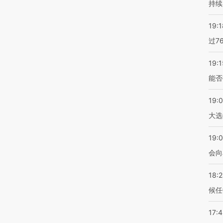
持续
19:1
过7
19:1
能否
19:
大选
19:0
会向
18:
候任
17: