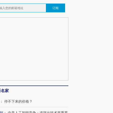
订阅
新名家
：
停不下来的价格？
恒
：
中美人工智能竞争：道路比技术更重要