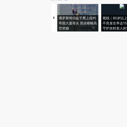
俄罗斯情侣徒手爬上纽约
视线｜60岁以
帝国大厦塔尖 悬挂横幅高
不良发生率达15.
空求婚
守护农村老人的“