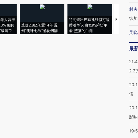
村夫
续加
上老人营养
特朗普出席葬礼疑似打瞌
视线｜全球
3% 如何
造价2.8亿闲置14年 温
睡引争议 白宫怒斥批评
97个 印度如
饭碗”?
州“明珠七号”邮轮侧翻
者“堕落的白痴”
的夏天
吴晓
最
21:
2.
20:
倍
20:1
影响
19:5