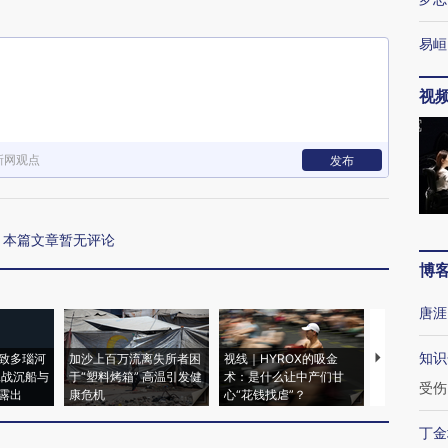
易峘
视
新网观点
发布
本篇文章暂无评论
博
唐涯
知识
致多瑙河
加沙上百万流离失所者困
视线｜HYROX的吸金
马航飞行员
二战沉船与
于“塑料烤箱” 高温引发健
术：是什么让中产们甘
粒摇头丸 尿
受伤
露出
康危机
心“花钱找虐”？
毒品
丁金