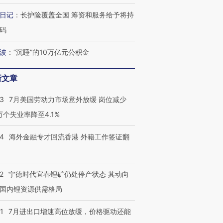
日记
：
长护险覆盖全国 筹资和服务给予将持
码
最热百城独占
视线｜不
何熬过48°C
38岁梅西上演帽子戏法
韩国高温创百年纪录 当局
围棋失利
阿根廷3-0阿尔及利亚
警告停止一切户外活动
兹奖得主
波
：
“沉睡”的10万亿元公积金
新文章
43
7月美国劳动力市场意外放缓 岗位减少
3万个失业率降至4.1%
14
海外金融专才回流香港 外籍工作签证翻
2
宁德时代宜春锂矿仍处停产状态 其动向
国内锂资源供需格局
1
7月进出口增速高位放缓，价格驱动还能