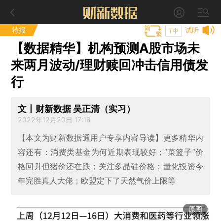
特报
试听
T中
【数据精华】机构预测A股市场未
来两月波动/理财赎回冲击信用债发
行
文丨财新数据 吴正清（实习）
2022年12月20日 17:18
【本文为财新数据通用户专享内容导读】更多精华内
容还有：消费类基金为何近期表现较好；“菜篮子”价
格回升但猪价还在跌；关注多晶硅价格；量化投资今
年完胜真人大佬；欧盟定下了天然气价上限等
原图