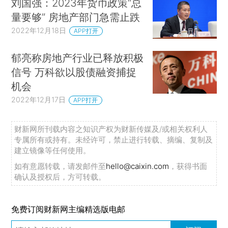
刘国强：2023年货币政策“总
量要够” 房地产部门急需止跌
2022年12月18日
APP打开
郁亮称房地产行业已释放积极
信号 万科欲以股债融资捕捉
机会
2022年12月17日
APP打开
财新网所刊载内容之知识产权为财新传媒及/或相关权利人
专属所有或持有。未经许可，禁止进行转载、摘编、复制及
建立镜像等任何使用。
如有意愿转载，请发邮件至
hello@caixin.com
，获得书面
确认及授权后，方可转载。
免费订阅财新网主编精选版电邮