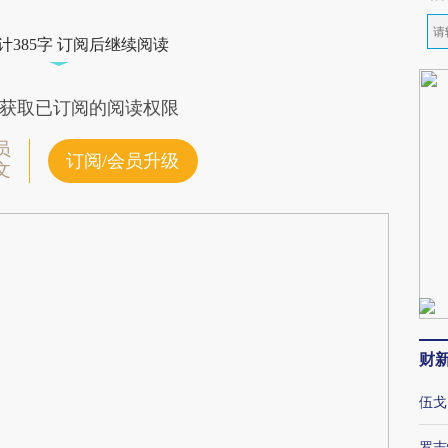
计385字 订阅后继续阅读
获取已订阅的阅读权限
员
订阅/会员升级
文
财
伍戈
罗志