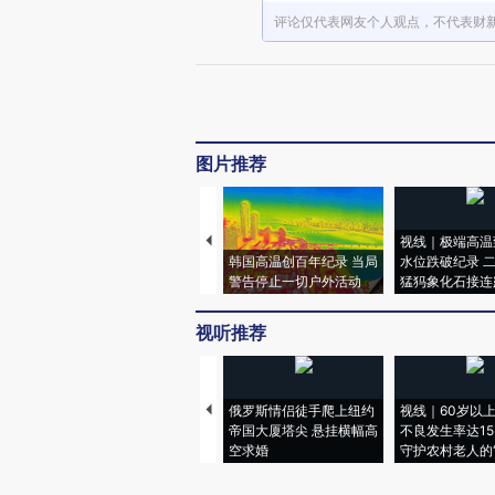
评论仅代表网友个人观点，不代表财
图片推荐
视线｜极端高温
韩国高温创百年纪录 当局
水位跌破纪录 
警告停止一切户外活动
猛犸象化石接连
视听推荐
俄罗斯情侣徒手爬上纽约
视线｜60岁以
帝国大厦塔尖 悬挂横幅高
不良发生率达15.
空求婚
守护农村老人的“