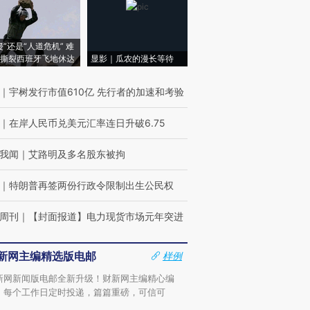
侵”还是“人道危机” 难
撕裂西班牙飞地休达
显影｜瓜农的漫长等待
｜
宇树发行市值610亿 先行者的加速和考验
｜
在岸人民币兑美元汇率连日升破6.75
我闻
｜
艾路明及多名股东被拘
｜
特朗普再签两份行政令限制出生公民权
周刊
｜
【封面报道】电力现货市场元年突进
新网主编精选版电邮
样例
新网新闻版电邮全新升级！财新网主编精心编
，每个工作日定时投递，篇篇重磅，可信可
。