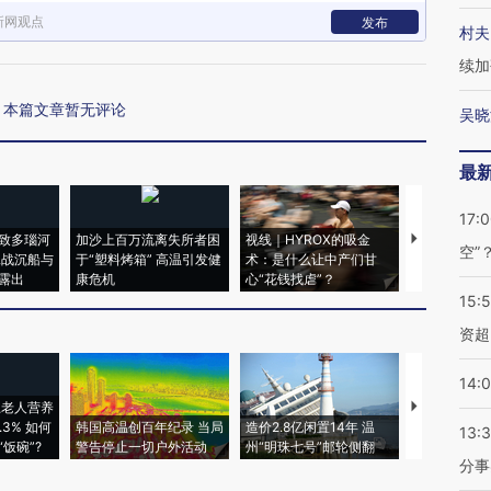
新网观点
发布
村夫
续加
本篇文章暂无评论
吴晓
最
17:
致多瑙河
加沙上百万流离失所者困
视线｜HYROX的吸金
马航飞行员
空”
二战沉船与
于“塑料烤箱” 高温引发健
术：是什么让中产们甘
粒摇头丸 尿
露出
康危机
心“花钱找虐”？
毒品
15:
资超
14:
上老人营养
特朗普出席
3% 如何
韩国高温创百年纪录 当局
造价2.8亿闲置14年 温
睡引争议 白
13:
饭碗”?
警告停止一切户外活动
州“明珠七号”邮轮侧翻
者“堕落的白
分事