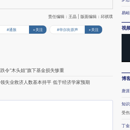
易峘
责任编辑：王晶 | 版面编辑：邱祺璞
视
#通胀
+关注
#华尔街原声
+关注
跌令“木头姐”旗下基金损失惨重
博
领失业救济人数基本持平 低于经济学家预期
唐涯
知识
受伤
丁金