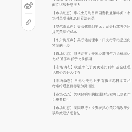
面临继续升息压力
【市场动态】摩根士丹利首席固定收益策略师：市
场对美联储加息的看法有误
【华尔街原声】美联储前副主席：日央行或将边际
提高美融资成本
【华尔街原声】美联储前理事：日央行举措是迈向
紧缩的一步
【市场动态】彭博调查：美国经济明年衰退概率达
七成 通胀料低于此前预期
【市场动态】收益率低于美联储的利率 基金经理
见猎心喜买入债券
【市场动态】日元兑美元上涨 有报道称日本首相
考虑给通胀目标增加灵活性
【市场动态】美联储明年的抗通胀征程将以薪资作
为重要指引
【市场动态】美国银行：投资者担心美联储政策失
误导致经济硬着陆