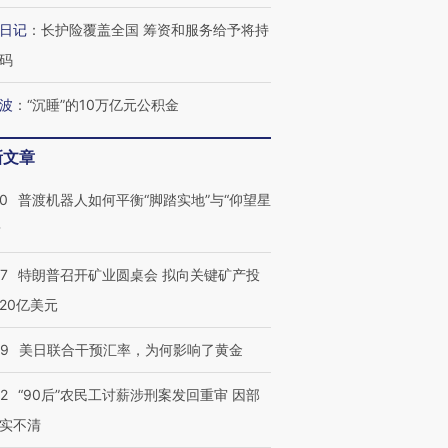
日记
：
长护险覆盖全国 筹资和服务给予将持
码
波
：
“沉睡”的10万亿元公积金
新文章
00
普渡机器人如何平衡“脚踏实地”与“仰望星
跨国走私7万
视线｜被称为“蟑螂”的印
视线｜“入侵”还是“人道危
？
检体内含3种
度Z世代 用街头抗争将教
机”？难民潮撕裂西班牙
秘鲁纳斯
育部长拱下台
飞地休达
13人遇难
57
特朗普召开矿业圆桌会 拟向关键矿产投
20亿美元
09
美日联合干预汇率，为何影响了黄金
葬礼疑似打瞌
视线｜极端高温致多瑙河
视线｜不
宫怒斥批评
38岁梅西上演帽子戏法
水位跌破纪录 二战沉船与
围棋失利
32
“90后”农民工讨薪涉刑案发回重审 因部
痴”
阿根廷3-0阿尔及利亚
猛犸象化石接连露出
兹奖得主
实不清