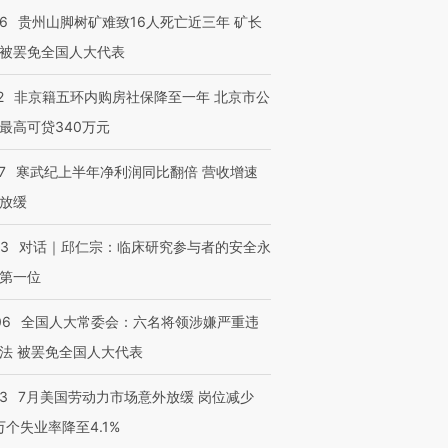
36
贵州山脚树矿难致16人死亡近三年 矿长
被罢免全国人大代表
2
非京籍五环内购房社保降至一年 北京市公
最高可贷340万元
7
寒武纪上半年净利润同比翻倍 营收增速
放缓
53
对话｜邱仁宗：临床研究参与者的安全永
第一位
06
全国人大常委会：六名将领涉嫌严重违
法 被罢免全国人大代表
43
7月美国劳动力市场意外放缓 岗位减少
3万个失业率降至4.1%