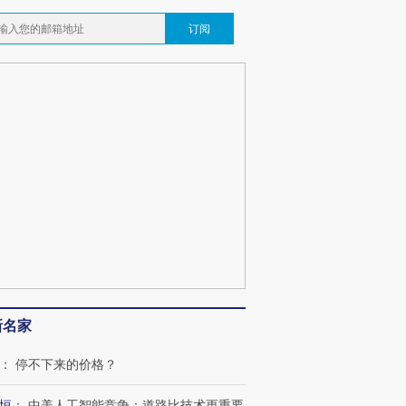
订阅
新名家
：
停不下来的价格？
恒
：
中美人工智能竞争：道路比技术更重要