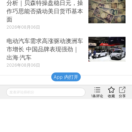
分析｜贝森特操盘稳日元，操
作巧思能否撬动美日货币基本
面
2026年08月06日
电动汽车需求高涨驱动澳洲车
市增长 中国品牌表现强劲｜
出海·汽车
2026年08月06日
App 内打开
财新移动
发表评论得积分
1
条评论
收藏
分享
财新
财新周刊
Caixin