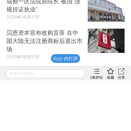
成都一区法院原院长 被指“违
规挂证执业”
2026年08月07日
贝恩资本宣布收购贡茶 在中
国大陆无法注册商标后退出市
场
2026年08月07日
App 内打开
发表评论得积分
0
条评论
收藏
分享
财新移动
财新
财新周刊
Caixin
登录
网页版
订阅电邮
|
|
Copyright 财新网 All Rights Reserved