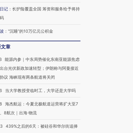
日记
：
长护险覆盖全国 筹资和服务给予将持
码
波
：
“沉睡”的10万亿元公积金
OX的吸金
马航飞行员跨国走私7万
视线｜被称为“蟑螂”的印
让中产们甘
粒摇头丸 尿检体内含3种
度Z世代 用街头抗争将教
秘鲁纳斯
”？
毒品
育部长拱下台
13人遇难
新文章
3
能源内参｜中东局势催化东南亚能源焦虑
出台光伏新政加速转型；伊朗称与阿曼接近
协议 海峡现有两条航道将关闭
最热百城独占
视线｜不考竞赛的王虹、
何熬过48°C
38岁梅西上演帽子戏法
围棋失利的邓煜 两位菲尔
习近平抵
6
当大学教授变临时工，大学还是大学吗
阿根廷3-0阿尔及利亚
兹奖得主的“非天才”拼图
再访朝鲜
8
海杰航运：今夏北极航道运营将扩大至7
、8航次｜出海·物流
53
439%之后的6天：被硅谷和华尔街追捧