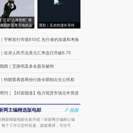
侵”还是“人道危机” 难
撕裂西班牙飞地休达
显影｜瓜农的漫长等待
｜
宇树发行市值610亿 先行者的加速和考验
｜
在岸人民币兑美元汇率连日升破6.75
我闻
｜
艾路明及多名股东被拘
｜
特朗普再签两份行政令限制出生公民权
周刊
｜
【封面报道】电力现货市场元年突进
新网主编精选版电邮
样例
新网新闻版电邮全新升级！财新网主编精心编
，每个工作日定时投递，篇篇重磅，可信可
。