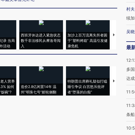
村夫
续加
吴晓
西班牙休达进入紧急状态
加沙上百万流离失所者困
视线｜HYR
纪录 当局
数千非法移民从摩洛哥闯
于“塑料烤箱” 高温引发健
术：是什么
外活动
入
康危机
心“花钱找虐
最
12:1
多国
达成
上老人营养
特朗普出席葬礼疑似打瞌
视线｜全球
3% 如何
造价2.8亿闲置14年 温
睡引争议 白宫怒斥批评
97个 印度如
11:5
饭碗”?
州“明珠七号”邮轮侧翻
者“堕落的白痴”
的夏天
11:3
条船
10: