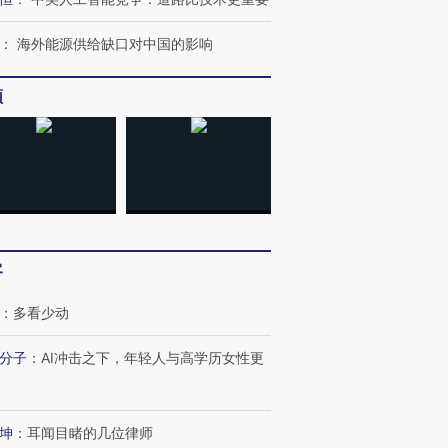
：
海外能源供给缺口对中国的影响
频
客
：
多看少动
分子
：
AI冲击之下，年轻人与高学历女性更
坤
：
耳闻目睹的几位律师