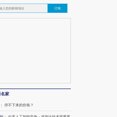
订阅
新名家
：
停不下来的价格？
恒
：
中美人工智能竞争：道路比技术更重要