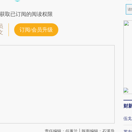
获取已订阅的阅读权限
员
订阅/会员升级
文
财
伍戈
责任编辑：任蕙兰 | 版面编辑：石溪升
罗志