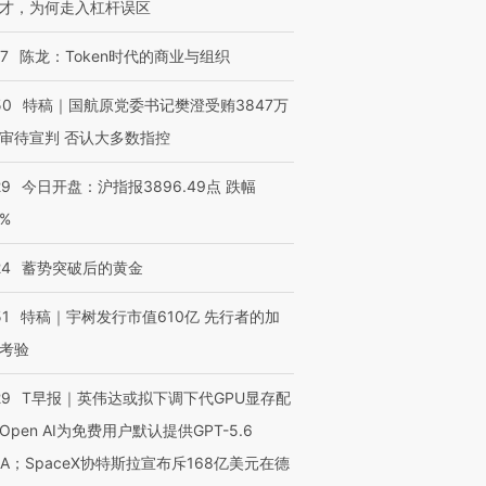
才，为何走入杠杆误区
07
陈龙：Token时代的商业与组织
50
特稿｜国航原党委书记樊澄受贿3847万
审待宣判 否认大多数指控
29
今日开盘：沪指报3896.49点 跌幅
0%
24
蓄势突破后的黄金
51
特稿｜宇树发行市值610亿 先行者的加
考验
29
T早报｜英伟达或拟下调下代GPU显存配
Open AI为免费用户默认提供GPT-5.6
NA；SpaceX协特斯拉宣布斥168亿美元在德