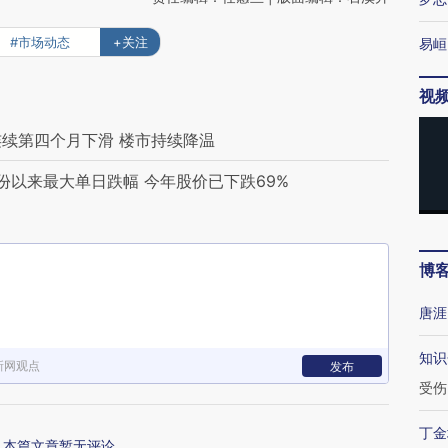
#市场动态
+关注
易峘
视
连续第四个月下滑 楼市持续降温
份以来最大单日跌幅 今年股价已下跌69%
博
唐涯
知识
新网观点
发布
受伤
丁金
本篇文章暂无评论