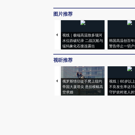
图片推荐
视线｜极端高温致多瑙河
水位跌破纪录 二战沉船与
韩国高温创百年
猛犸象化石接连露出
警告停止一切户
视听推荐
俄罗斯情侣徒手爬上纽约
视线｜60岁以
帝国大厦塔尖 悬挂横幅高
不良发生率达15.
空求婚
守护农村老人的“