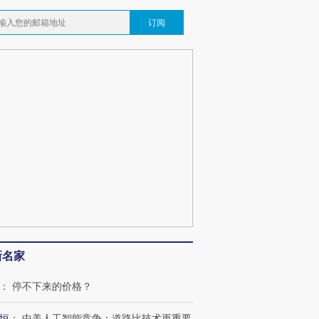
订阅
新名家
：
停不下来的价格？
恒
：
中美人工智能竞争：道路比技术更重要