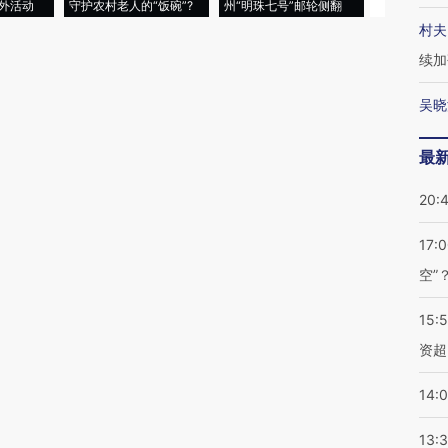
外活动
守护农村老人的“饭碗”?
州“明珠七号”邮轮侧翻
者“堕落的白
村夫
续加
吴晓
最
20:
17:
空”
15:
资超
14:
13: