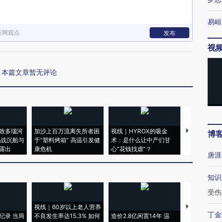
易峘
新网观点
发布
视
本篇文章暂无评论
致多瑙河
加沙上百万流离失所者困
视线｜HYROX的吸金
马航飞行员
博
二战沉船与
于“塑料烤箱” 高温引发健
术：是什么让中产们甘
粒摇头丸 尿
露出
康危机
心“花钱找虐”？
毒品
唐涯
知识
受伤
视线｜60岁以上老人营养
特朗普出席
丁金
纪录 当局
不良发生率达15.3% 如何
造价2.8亿闲置14年 温
睡引争议 白