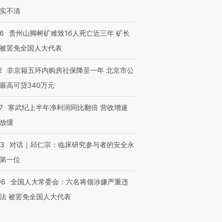
实不清
36
贵州山脚树矿难致16人死亡近三年 矿长
被罢免全国人大代表
2
非京籍五环内购房社保降至一年 北京市公
最高可贷340万元
7
寒武纪上半年净利润同比翻倍 营收增速
放缓
53
对话｜邱仁宗：临床研究参与者的安全永
第一位
06
全国人大常委会：六名将领涉嫌严重违
法 被罢免全国人大代表