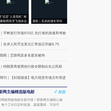
侵”还是“人道危机” 难
撕裂西班牙飞地休达
显影｜瓜农的漫长等待
｜
宇树发行市值610亿 先行者的加速和考验
｜
在岸人民币兑美元汇率连日升破6.75
我闻
｜
艾路明及多名股东被拘
｜
特朗普再签两份行政令限制出生公民权
周刊
｜
【封面报道】电力现货市场元年突进
新网主编精选版电邮
样例
新网新闻版电邮全新升级！财新网主编精心编
，每个工作日定时投递，篇篇重磅，可信可
。