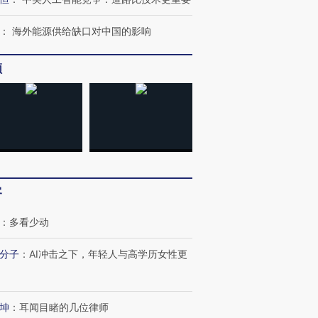
：
海外能源供给缺口对中国的影响
频
跨国走私7万
视线｜被称为“蟑螂”的印
视线｜“入侵”还是“人道危
客
检体内含3种
度Z世代 用街头抗争将教
机”？难民潮撕裂西班牙
秘鲁纳斯
育部长拱下台
飞地休达
13人遇难
：
多看少动
分子
：
AI冲击之下，年轻人与高学历女性更
葬礼疑似打瞌
视线｜极端高温致多瑙河
视线｜不
坤
：
耳闻目睹的几位律师
宫怒斥批评
38岁梅西上演帽子戏法
水位跌破纪录 二战沉船与
围棋失利