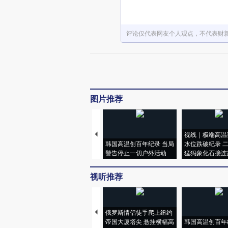
评论仅代表网友个人观点，不代表财
图片推荐
视线｜极端高温
韩国高温创百年纪录 当局
水位跌破纪录 
警告停止一切户外活动
猛犸象化石接连
视听推荐
俄罗斯情侣徒手爬上纽约
帝国大厦塔尖 悬挂横幅高
韩国高温创百年