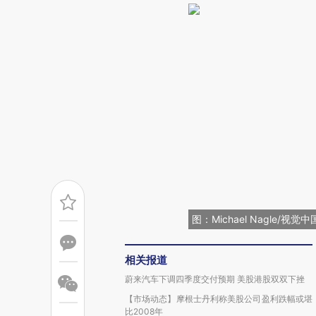
图：Michael Nagle/视觉中
相关报道
蔚来汽车下调四季度交付预期 美股港股双双下挫
【市场动态】摩根士丹利称美股公司盈利跌幅或堪
比2008年