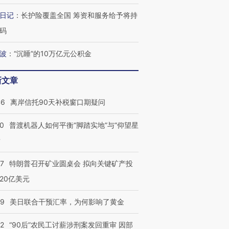
痴”
阿根廷3-0阿尔及利亚
猛犸象化石接连露出
兹奖得主
日记
：
长护险覆盖全国 筹资和服务给予将持
码
波
：
“沉睡”的10万亿元公积金
新文章
46
离岸信托90天补税窗口期疑问
00
普渡机器人如何平衡“脚踏实地”与“仰望星
？
57
特朗普召开矿业圆桌会 拟向关键矿产投
20亿美元
09
美日联合干预汇率，为何影响了黄金
32
“90后”农民工讨薪涉刑案发回重审 因部