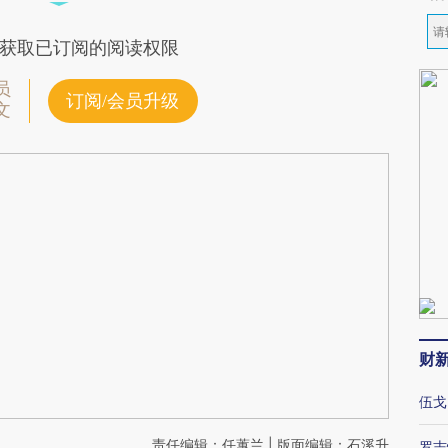
获取已订阅的阅读权限
员
订阅/会员升级
文
财
伍戈
责任编辑：任蕙兰 | 版面编辑：石溪升
罗志