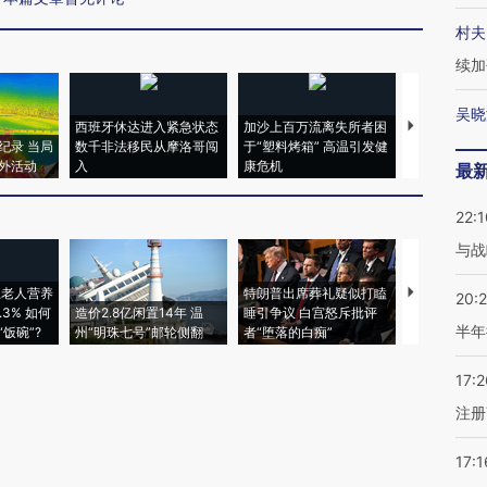
村夫
续加
吴晓
西班牙休达进入紧急状态
加沙上百万流离失所者困
视线｜HYR
纪录 当局
数千非法移民从摩洛哥闯
于“塑料烤箱” 高温引发健
术：是什么
外活动
入
康危机
心“花钱找虐
最
22:1
与战
上老人营养
特朗普出席葬礼疑似打瞌
视线｜全球
20:
3% 如何
造价2.8亿闲置14年 温
睡引争议 白宫怒斥批评
97个 印度如
半年
饭碗”?
州“明珠七号”邮轮侧翻
者“堕落的白痴”
的夏天
17:2
注册
17:1