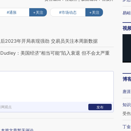
#通胀
+关注
#市场动态
+关注
易峘
视
后2023年开局表现强劲 交易员关注本周新数据
udley：美国经济“相当可能”陷入衰退 但不会太严重
博
唐涯
知识
新网观点
发布
受伤
丁金
本篇文章暂无评论