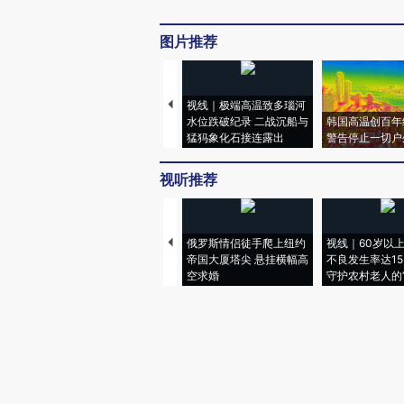
图片推荐
视线｜极端高温致多瑙河
水位跌破纪录 二战沉船与
韩国高温创百年
猛犸象化石接连露出
警告停止一切户
视听推荐
俄罗斯情侣徒手爬上纽约
视线｜60岁以
帝国大厦塔尖 悬挂横幅高
不良发生率达15.
空求婚
守护农村老人的“