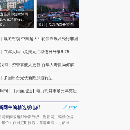
宜昌局部短时降雨
8毫米 紧急转移近
00人
显影｜瓜农的漫长等待
｜
规避封锁 中国超大油轮停靠埃及绕行非洲
｜
在岸人民币兑美元汇率连日升破6.75
我闻
｜
资管掌舵人更替 百年人寿僵局何解
｜
多国出台光伏新政加速转型
周刊
｜
【封面报道】电力现货市场元年突进
新网主编精选版电邮
样例
新网新闻版电邮全新升级！财新网主编精心编
，每个工作日定时投递，篇篇重磅，可信可
。