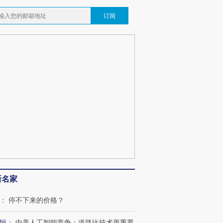
订阅
新名家
：
停不下来的价格？
恒
：
中美人工智能竞争：道路比技术更重要