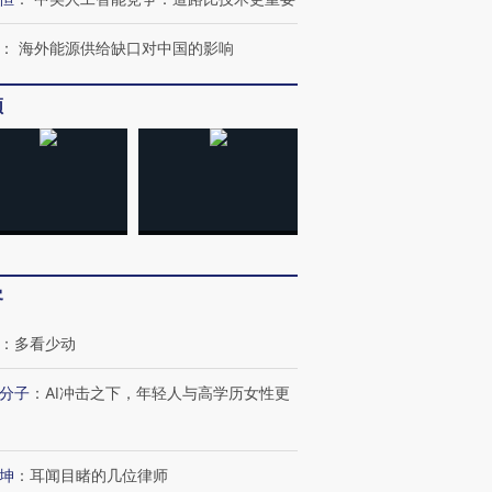
：
海外能源供给缺口对中国的影响
频
客
：
多看少动
分子
：
AI冲击之下，年轻人与高学历女性更
坤
：
耳闻目睹的几位律师