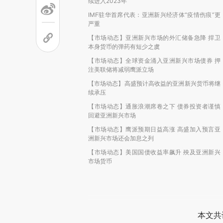
续进入2023年
IMF驻华首席代表：亚洲新兴经济体“疫情伤痕”更
严重
【市场动态】亚洲新兴市场的外汇储备急降 捍卫
本身货币的弹药有短少之虞
【市场动态】全球资金涌入亚洲新兴市场债券 押
注美联储将减弱鹰派立场
【市场动态】高盛预计高收益的亚洲新兴货币将继
续承压
【市场动态】通胀浪潮席卷之下 债券投资者谨慎
回避亚洲新兴市场
【市场动态】鹰派预期日益高涨 高盛加入预言亚
洲新兴市场还会加息之列
【市场动态】美国国债收益率飙升 殃及亚洲新兴
市场货币
本文共