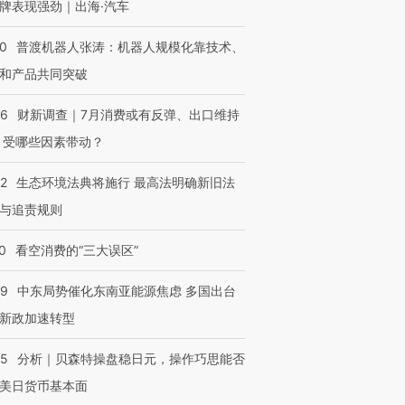
牌表现强劲｜出海·汽车
00
普渡机器人张涛：机器人规模化靠技术、
和产品共同突破
56
财新调查｜7月消费或有反弹、出口维持
 受哪些因素带动？
42
生态环境法典将施行 最高法明确新旧法
与追责规则
0
看空消费的“三大误区”
59
中东局势催化东南亚能源焦虑 多国出台
新政加速转型
05
分析｜贝森特操盘稳日元，操作巧思能否
美日货币基本面