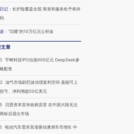
日记
：
长护险覆盖全国 筹资和服务给予将持
码
波
：
“沉睡”的10万亿元公积金
OX的吸金
马航飞行员跨国走私7万
视线｜被称为“蟑螂”的印
让中产们甘
粒摇头丸 尿检体内含3种
度Z世代 用街头抗争将教
秘鲁纳斯
”？
毒品
育部长拱下台
13人遇难
新文章
0
宇树科技IPO估值600亿元 DeepSeek参
略配售
最热百城独占
视线｜不考竞赛的王虹、
22
油气市场剧烈波动现套利空间 嘉能可上
何熬过48°C
38岁梅西上演帽子戏法
围棋失利的邓煜 两位菲尔
习近平抵
扭亏、净利增超50亿美元
阿根廷3-0阿尔及利亚
兹奖得主的“非天才”拼图
再访朝鲜
6
贝恩资本宣布收购贡茶 在中国大陆无法
商标后退出市场
6
电动汽车需求高涨驱动澳洲车市增长 中