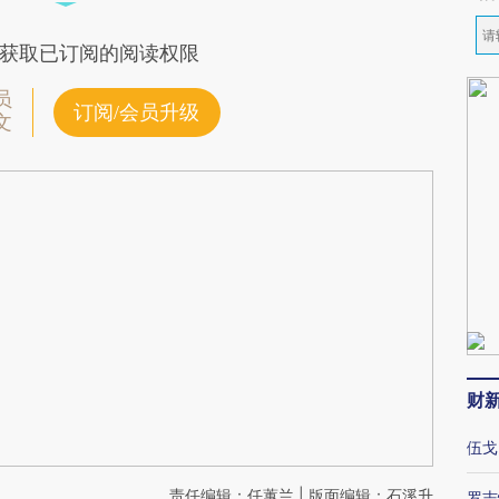
获取已订阅的阅读权限
员
订阅/会员升级
文
财
伍戈
责任编辑：任蕙兰 | 版面编辑：石溪升
罗志