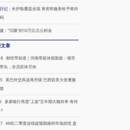
日记
：
长护险覆盖全国 筹资和服务给予将持
码
波
：
“沉睡”的10万亿元公积金
跨国走私7万
视线｜HY
检体内含3种
泽连斯基密集出访美英 索
秘鲁纳斯卡观光飞机坠毁
术：是什
要防空导弹“救急”
13人遇难
心“花钱找
新文章
48
财经早知道｜河南带薪休假新政：领导
带头，全员应休尽休
最热百城独占
视线｜不考竞赛的王虹、
05
美巴外交风波再升级 巴西驻美大使遭撤
何熬过48°C
38岁梅西上演帽子戏法
围棋失利的邓煜 两位菲尔
习近平抵
签
阿根廷3-0阿尔及利亚
兹奖得主的“非天才”拼图
再访朝鲜
5
多家银行再度“上架”五年期大额存单 有何
？
37
AMD二季度业绩超预期难抑市场担忧 盘