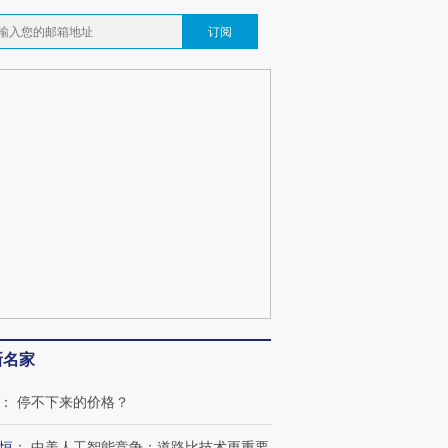
订阅
新名家
：
停不下来的价格？
恒
：
中美人工智能竞争：道路比技术更重要