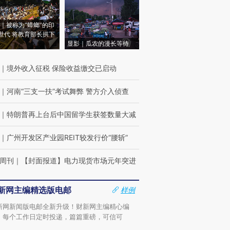
｜被称为“蟑螂”的印
世代 将教育部长拱下
显影｜瓜农的漫长等待
｜
境外收入征税 保险收益缴交已启动
｜
河南“三支一扶”考试舞弊 警方介入侦查
｜
特朗普再上台后中国留学生获签数量大减
｜
广州开发区产业园REIT较发行价“腰斩”
周刊
｜
【封面报道】电力现货市场元年突进
新网主编精选版电邮
样例
新网新闻版电邮全新升级！财新网主编精心编
，每个工作日定时投递，篇篇重磅，可信可
。