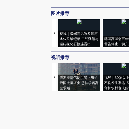
图片推荐
视线｜极端高温致多瑙河
水位跌破纪录 二战沉船与
韩国高温创百年
猛犸象化石接连露出
警告停止一切户
视听推荐
俄罗斯情侣徒手爬上纽约
视线｜60岁以
帝国大厦塔尖 悬挂横幅高
不良发生率达15.
空求婚
守护农村老人的“