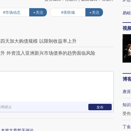
#市场动态
+关注
#美联储
+关注
易峘
视
四天加大购债规模 以限制收益率上升
升 外资流入亚洲新兴市场债券的趋势面临风险
博
唐涯
知识
新网观点
发布
受伤
丁金
本篇文章暂无评论