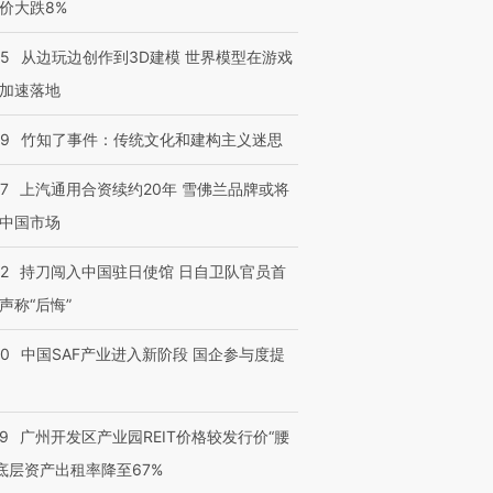
价大跌8%
25
从边玩边创作到3D建模 世界模型在游戏
加速落地
09
竹知了事件：传统文化和建构主义迷思
47
上汽通用合资续约20年 雪佛兰品牌或将
中国市场
42
持刀闯入中国驻日使馆 日自卫队官员首
声称“后悔”
30
中国SAF产业进入新阶段 国企参与度提
29
广州开发区产业园REIT价格较发行价“腰
 底层资产出租率降至67%