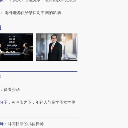
：
海外能源供给缺口对中国的影响
频
客
：
多看少动
分子
：
AI冲击之下，年轻人与高学历女性更
坤
：
耳闻目睹的几位律师