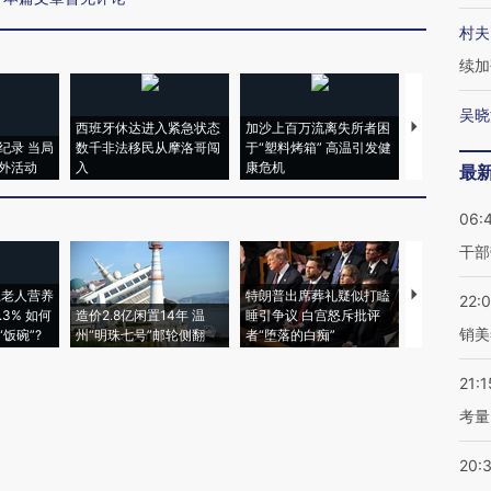
村夫
续加
吴晓
西班牙休达进入紧急状态
加沙上百万流离失所者困
马航飞行员
纪录 当局
数千非法移民从摩洛哥闯
于“塑料烤箱” 高温引发健
粒摇头丸 尿
外活动
入
康危机
毒品
最
06:
干部
上老人营养
特朗普出席葬礼疑似打瞌
视线｜全球
22:
3% 如何
造价2.8亿闲置14年 温
睡引争议 白宫怒斥批评
97个 印度如
销美
饭碗”?
州“明珠七号”邮轮侧翻
者“堕落的白痴”
的夏天
21:1
考量
20: