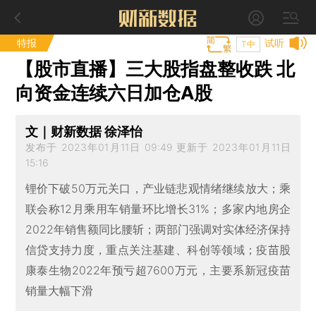
特报
试听
T中
【股市直播】三大股指盘整收跌 北
向资金连续六日加仓A股
文｜财新数据 徐泽怡
发布于 2023年01月11日 09:49 更新于 2023年01月11日
15:16
锂价下破50万元关口，产业链悲观情绪继续放大；乘
联会称12月乘用车销量环比增长31%；多家内地房企
2022年销售额同比腰斩；两部门强调对实体经济保持
信贷支持力度，重点关注基建、科创等领域；疫苗股
康泰生物2022年预亏超7600万元，主要系新冠疫苗
销量大幅下滑