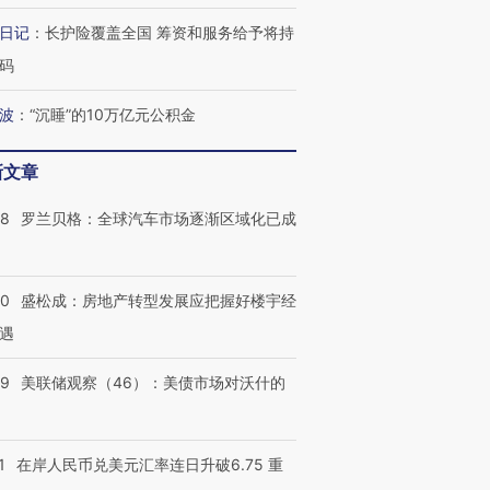
日记
：
长护险覆盖全国 筹资和服务给予将持
码
波
：
“沉睡”的10万亿元公积金
新文章
跨国走私7万
视线｜HY
检体内含3种
泽连斯基密集出访美英 索
秘鲁纳斯卡观光飞机坠毁
术：是什
58
罗兰贝格：全球汽车市场逐渐区域化已成
要防空导弹“救急”
13人遇难
心“花钱找
50
盛松成：房地产转型发展应把握好楼宇经
遇
最热百城独占
视线｜不考竞赛的王虹、
何熬过48°C
38岁梅西上演帽子戏法
围棋失利的邓煜 两位菲尔
习近平抵
39
美联储观察（46）：美债市场对沃什的
阿根廷3-0阿尔及利亚
兹奖得主的“非天才”拼图
再访朝鲜
1
在岸人民币兑美元汇率连日升破6.75 重