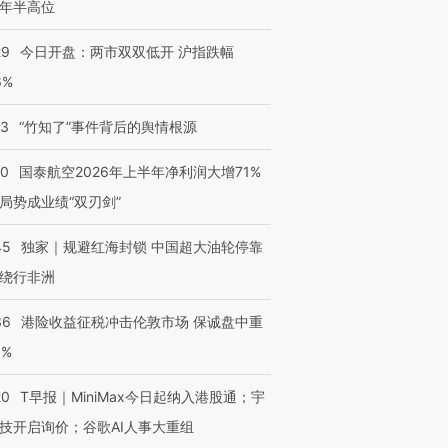
年半高位
29
今日开盘：两市双双低开 沪指跌幅
6%
13
“竹知了”事件背后的舆情根源
10
国泰航空2026年上半年净利润大增71%
局势成业绩“双刃剑”
45
独家｜规避红海封锁 中国超大油轮停靠
绕行非洲
36
港险收益征税冲击伦敦市场 保诚盘中重
3%
20
T早报｜MiniMax今日起纳入港股通；宇
技开启询价；谷歌AI人事大重组