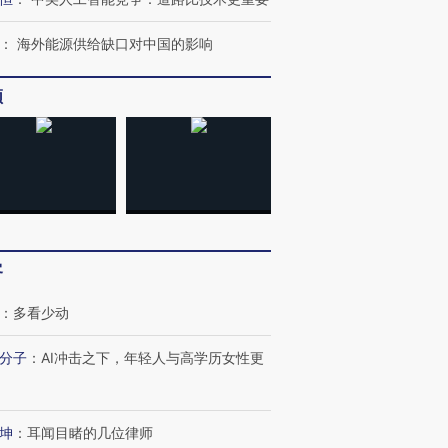
：
海外能源供给缺口对中国的影响
频
客
：
多看少动
分子
：
AI冲击之下，年轻人与高学历女性更
坤
：
耳闻目睹的几位律师