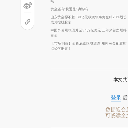
吨
黄金还有“抗通胀”功能吗
山东黄金拟不超130亿元收购银泰黄金约20%股份
成其控股股东
中国外储规模回升至3.1万亿美元 三年来首次增持
黄金
【市场洞察】金价底部区域逐渐明朗 黄金配置时
点如何把握？
本文共
登录
后
数据通会
可畅读全