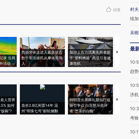
村夫
·
回复
续加
吴晓
最
西班牙休达进入紧急状态
加沙上百万流离失所者困
马航飞行员
纪录 当局
数千非法移民从摩洛哥闯
于“塑料烤箱” 高温引发健
粒摇头丸 尿
10:
外活动
入
康危机
毒品
趋势
10:
济机
上老人营养
特朗普出席葬礼疑似打瞌
视线｜全球
3% 如何
造价2.8亿闲置14年 温
睡引争议 白宫怒斥批评
97个 印度如
10:
饭碗”?
州“明珠七号”邮轮侧翻
者“堕落的白痴”
的夏天
考验
10:1