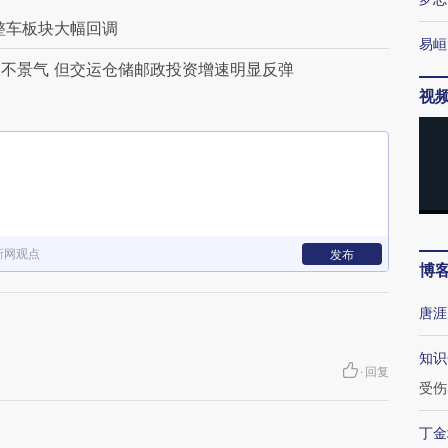
整车板块大幅回调
易峘
不景气 但交运仓储邮政投资增速明显反弹
视
新网观点
发布
博
唐涯
知识
·
回复
受伤
丁金