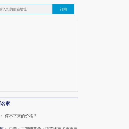
订阅
新名家
：
停不下来的价格？
恒
：
中美人工智能竞争：道路比技术更重要