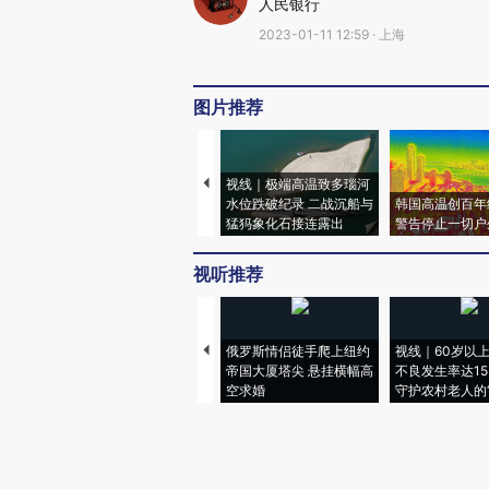
人民银行
2023-01-11 12:59 · 上海
图片推荐
视线｜极端高温致多瑙河
水位跌破纪录 二战沉船与
韩国高温创百年
猛犸象化石接连露出
警告停止一切户
视听推荐
俄罗斯情侣徒手爬上纽约
视线｜60岁以
帝国大厦塔尖 悬挂横幅高
不良发生率达15.
空求婚
守护农村老人的“