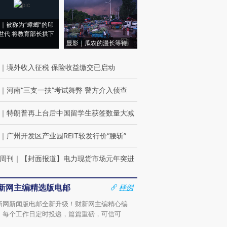
｜被称为“蟑螂”的印
世代 将教育部长拱下
显影｜瓜农的漫长等待
｜
境外收入征税 保险收益缴交已启动
｜
河南“三支一扶”考试舞弊 警方介入侦查
｜
特朗普再上台后中国留学生获签数量大减
｜
广州开发区产业园REIT较发行价“腰斩”
周刊
｜
【封面报道】电力现货市场元年突进
新网主编精选版电邮
样例
新网新闻版电邮全新升级！财新网主编精心编
，每个工作日定时投递，篇篇重磅，可信可
。