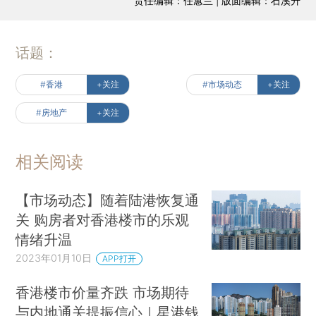
责任编辑：任蕙兰 | 版面编辑：石溪升
话题：
#香港
+关注
#市场动态
+关注
#房地产
+关注
相关阅读
【市场动态】随着陆港恢复通
关 购房者对香港楼市的乐观
情绪升温
2023年01月10日
APP打开
香港楼市价量齐跌 市场期待
与内地通关提振信心｜星港钱