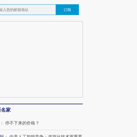
订阅
新名家
：
停不下来的价格？
恒
：
中美人工智能竞争：道路比技术更重要