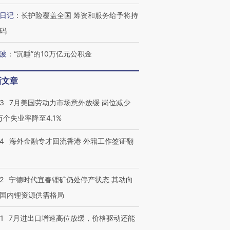
日记
：
长护险覆盖全国 筹资和服务给予将持
码
波
：
“沉睡”的10万亿元公积金
新文章
43
7月美国劳动力市场意外放缓 岗位减少
跨国走私7万
视线｜被称为“蟑螂”的印
视线｜“入侵”还是“人道危
检体内含3种
度Z世代 用街头抗争将教
机”？难民潮撕裂西班牙
秘鲁纳斯
3万个失业率降至4.1%
育部长拱下台
飞地休达
13人遇难
14
海外金融专才回流香港 外籍工作签证翻
2
宁德时代宜春锂矿仍处停产状态 其动向
最热百城独占
视线｜不
何熬过48°C
38岁梅西上演帽子戏法
韩国高温创百年纪录 当局
围棋失利
国内锂资源供需格局
阿根廷3-0阿尔及利亚
警告停止一切户外活动
兹奖得主
1
7月进出口增速高位放缓，价格驱动还能