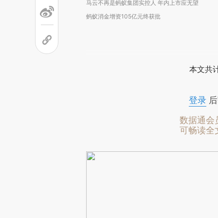
马云不再是蚂蚁集团实控人 年内上市应无望
蚂蚁消金增资105亿元终获批
本文共计
登录
后
数据通会
可畅读全