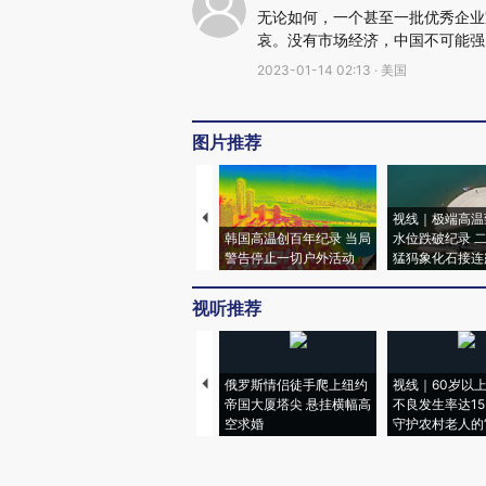
无论如何，一个甚至一批优秀企业
哀。没有市场经济，中国不可能强
2023-01-14 02:13 · 美国
图片推荐
视线｜极端高温
韩国高温创百年纪录 当局
水位跌破纪录 
警告停止一切户外活动
猛犸象化石接连
视听推荐
俄罗斯情侣徒手爬上纽约
视线｜60岁以
帝国大厦塔尖 悬挂横幅高
不良发生率达15.
空求婚
守护农村老人的“