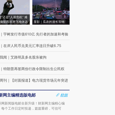
侵”还是“人道危机” 难
撕裂西班牙飞地休达
显影｜瓜农的漫长等待
｜
宇树发行市值610亿 先行者的加速和考验
｜
在岸人民币兑美元汇率连日升破6.75
我闻
｜
艾路明及多名股东被拘
｜
特朗普再签两份行政令限制出生公民权
周刊
｜
【封面报道】电力现货市场元年突进
新网主编精选版电邮
样例
新网新闻版电邮全新升级！财新网主编精心编
，每个工作日定时投递，篇篇重磅，可信可
。