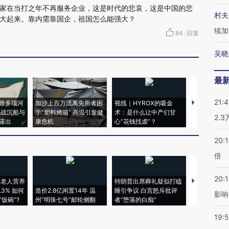
家在当打之年不再服务企业，这是时代的悲哀，这是中国的悲
村夫
大起来。靠内需靠国企，祖国怎么能强大？
续加
84
·
回复
吴晓
最
21:
致多瑙河
加沙上百万流离失所者困
视线｜HYROX的吸金
马航飞行员
二战沉船与
于“塑料烤箱” 高温引发健
术：是什么让中产们甘
粒摇头丸 尿
2.
露出
康危机
心“花钱找虐”？
毒品
20:
倍
20:1
上老人营养
特朗普出席葬礼疑似打瞌
视线｜全球
3% 如何
造价2.8亿闲置14年 温
睡引争议 白宫怒斥批评
97个 印度如
影响
饭碗”?
州“明珠七号”邮轮侧翻
者“堕落的白痴”
的夏天
19:5