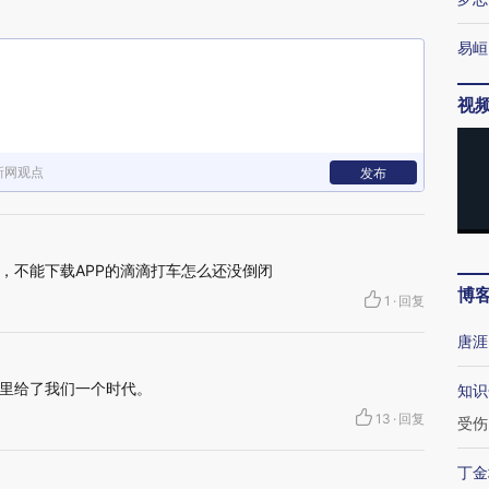
易峘
视
新网观点
发布
，不能下载APP的滴滴打车怎么还没倒闭
博
1
·
回复
唐涯
里给了我们一个时代。
知识
13
·
回复
受伤
丁金