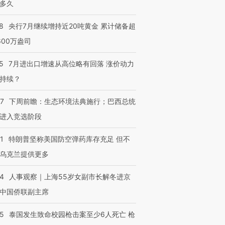
多久
8
央行7月继续增持近20吨黄金 累计储备超
600万盎司
5
7月进出口增速从高位略有回落 涨价动力
持续？
07
下周前瞻：生态环境法典施行；巴西总统
进入竞选阶段
1
特朗普坚称美国防空弹药库存充足 但不
乌克兰提供更多
24
人事观察｜上海55岁女副市长解冬进京
中国侨联副主席
45
泰国发生致命校园枪击案至少6人死亡 枪