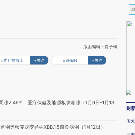
版面编辑：肖子何
#周刊提前读
+关注
#SHEIN
+关注
2.49%，医疗保健及能源板块领涨（1月9日-1月13
财
伍戈
奥密克戎变异株XBB.1.5感染病例（1月12日）
罗志