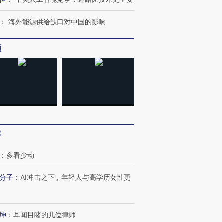
：
海外能源供给缺口对中国的影响
频
客
：
多看少动
分子
：
AI冲击之下，年轻人与高学历女性更
坤
：
耳闻目睹的几位律师