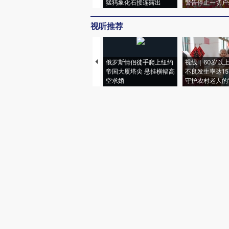
猛犸象化石接连露出
警告停止一切户
视听推荐
俄罗斯情侣徒手爬上纽约
视线｜60岁以
帝国大厦塔尖 悬挂横幅高
不良发生率达15.
空求婚
守护农村老人的“