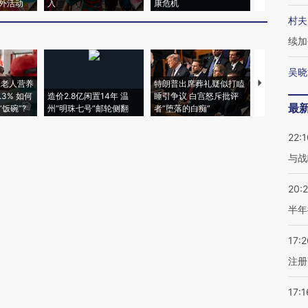
外活动
入
康危机
心“花钱找虐
村夫
续加
吴晓
上老人营养
特朗普出席葬礼疑似打瞌
视线｜全球
3% 如何
造价2.8亿闲置14年 温
睡引争议 白宫怒斥批评
97个 印度如
最
饭碗”?
州“明珠七号”邮轮侧翻
者“堕落的白痴”
的夏天
22:1
与战
20:
半年
17:2
注册
17:1