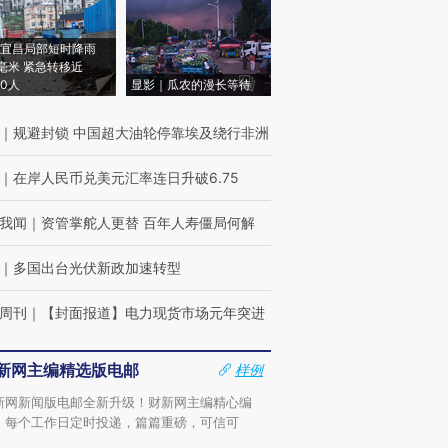
宜昌局部短时降雨
8毫米 紧急转移近
00人
显影｜瓜农的漫长等待
｜
规避封锁 中国超大油轮停靠埃及绕行非洲
｜
在岸人民币兑美元汇率连日升破6.75
我闻
｜
资管掌舵人更替 百年人寿僵局何解
｜
多国出台光伏新政加速转型
周刊
｜
【封面报道】电力现货市场元年突进
新网主编精选版电邮
样例
新网新闻版电邮全新升级！财新网主编精心编
，每个工作日定时投递，篇篇重磅，可信可
。