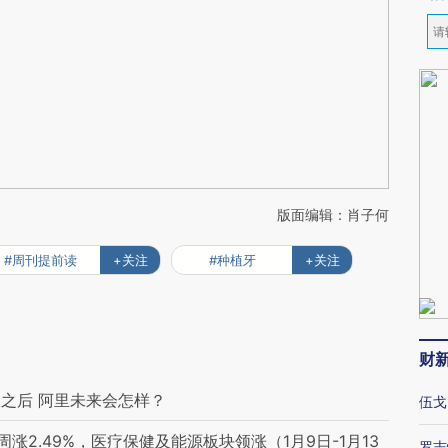
版面编辑：肖子何
#周刊提前读
+关注
#种植牙
+关注
财
之后 阿里未来会怎样？
伍戈
2.49%，医疗保健及能源板块领涨（1月9日-1月13
罗志