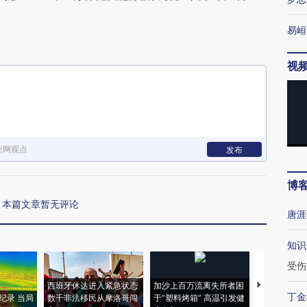
易峘
视
新网观点
发布
博
本篇文章暂无评论
唐涯
知识
受伤
西班牙休达进入紧急状态
加沙上百万流离失所者困
视线｜HYR
丁金
纪录 当局
数千非法移民从摩洛哥闯
于“塑料烤箱” 高温引发健
术：是什么