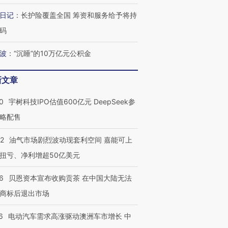
”？
毒品
育部长拱下台
13人遇难
日记
：
长护险覆盖全国 筹资和服务给予将持
码
波
：
“沉睡”的10万亿元公积金
最热百城独占
视线｜不考竞赛的王虹、
何熬过48°C
38岁梅西上演帽子戏法
围棋失利的邓煜 两位菲尔
习近平抵
新文章
阿根廷3-0阿尔及利亚
兹奖得主的“非天才”拼图
再访朝鲜
0
宇树科技IPO估值600亿元 DeepSeek参
略配售
22
油气市场剧烈波动现套利空间 嘉能可上
扭亏、净利增超50亿美元
6
贝恩资本宣布收购贡茶 在中国大陆无法
商标后退出市场
6
电动汽车需求高涨驱动澳洲车市增长 中