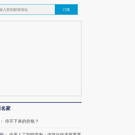
订阅
新名家
：
停不下来的价格？
恒
：
中美人工智能竞争：道路比技术更重要