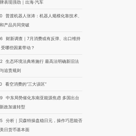
牌表现强劲｜出海·汽车
00
普渡机器人张涛：机器人规模化靠技术、
和产品共同突破
56
财新调查｜7月消费或有反弹、出口维持
 受哪些因素带动？
42
生态环境法典将施行 最高法明确新旧法
与追责规则
0
看空消费的“三大误区”
59
中东局势催化东南亚能源焦虑 多国出台
新政加速转型
05
分析｜贝森特操盘稳日元，操作巧思能否
美日货币基本面