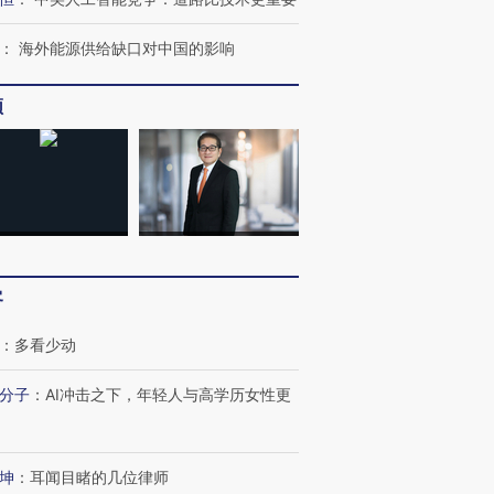
：
海外能源供给缺口对中国的影响
频
客
：
多看少动
分子
：
AI冲击之下，年轻人与高学历女性更
OX的吸金
马航飞行员跨国走私7万
视线｜被称为“蟑螂”的印
坤
：
耳闻目睹的几位律师
让中产们甘
粒摇头丸 尿检体内含3种
度Z世代 用街头抗争将教
秘鲁纳斯