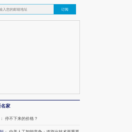
订阅
新名家
：
停不下来的价格？
恒
：
中美人工智能竞争：道路比技术更重要