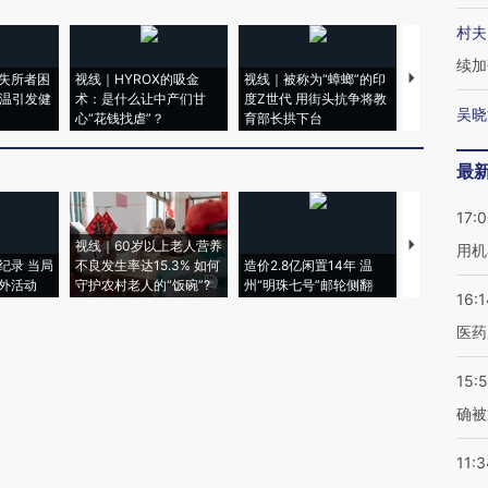
村夫
续加
失所者困
视线｜HYROX的吸金
视线｜被称为“蟑螂”的印
视线｜“入侵
高温引发健
术：是什么让中产们甘
度Z世代 用街头抗争将教
机”？难民潮
吴晓
心“花钱找虐”？
育部长拱下台
飞地休达
最
17:
视线｜60岁以上老人营养
特朗普出席
用机
纪录 当局
不良发生率达15.3% 如何
造价2.8亿闲置14年 温
睡引争议 白
外活动
守护农村老人的“饭碗”?
州“明珠七号”邮轮侧翻
者“堕落的白
16:1
医药
15:5
确被
11:3