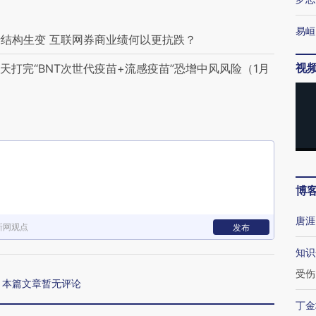
易峘
结构生变 互联网券商业绩何以更抗跌？
视
天打完“BNT次世代疫苗+流感疫苗”恐增中风风险（1月
博
唐涯
新网观点
发布
知识
受伤
本篇文章暂无评论
丁金