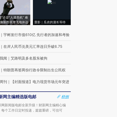
侵”还是“人道危机” 难
撕裂西班牙飞地休达
显影｜瓜农的漫长等待
｜
宇树发行市值610亿 先行者的加速和考验
｜
在岸人民币兑美元汇率连日升破6.75
我闻
｜
艾路明及多名股东被拘
｜
特朗普再签两份行政令限制出生公民权
周刊
｜
【封面报道】电力现货市场元年突进
新网主编精选版电邮
样例
新网新闻版电邮全新升级！财新网主编精心编
，每个工作日定时投递，篇篇重磅，可信可
。