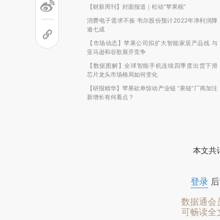
【财新周刊】封面报道｜松动“苹果税”
消费电子需求不振 韦尔股份预计2022年净利润降
逾七成
【市场动态】苹果公司拟扩大智能家居产品线 与
亚马逊和谷歌展开竞争
【数据图解】全球智能手机连续四季度出货下滑
芯片龙头市场格局如何变化
【研报精华】苹果砍单惊动产业链 “果链”厂商加注
新增长有何看点？
本文共计
登录
后
数据通会
可畅读全