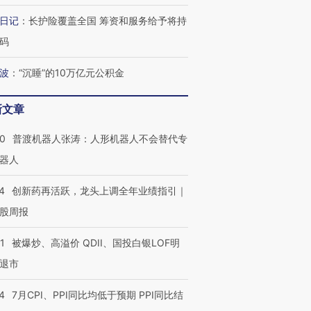
日记
：
长护险覆盖全国 筹资和服务给予将持
码
”还是“人道危
湖北宜昌局部短时降雨
哈尔滨遭遇短时极端强降
撕裂西班牙
128毫米 紧急转移近
雨 3小时累计雨量超80毫
秘鲁纳斯
波
：
“沉睡”的10万亿元公积金
4000人
米
13人遇难
新文章
00
普渡机器人张涛：人形机器人不会替代专
葬礼疑似打瞌
视线｜极端高温致多瑙河
视线｜不
器人
宫怒斥批评
水位跌破纪录 二战沉船与
38岁梅西上演帽子戏法
围棋失利
痴”
猛犸象化石接连露出
阿根廷3-0阿尔及利亚
兹奖得主
4
创新药再活跃，龙头上调全年业绩指引｜
股周报
1
被爆炒、高溢价 QDII、国投白银LOF明
退市
4
7月CPI、PPI同比均低于预期 PPI同比结