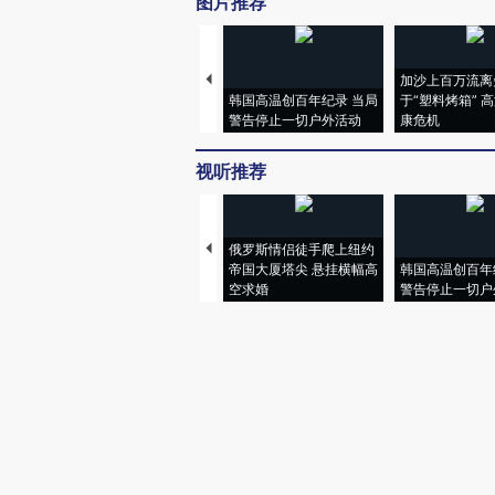
图片推荐
加沙上百万流离
韩国高温创百年纪录 当局
于“塑料烤箱” 
警告停止一切户外活动
康危机
视听推荐
俄罗斯情侣徒手爬上纽约
帝国大厦塔尖 悬挂横幅高
韩国高温创百年
空求婚
警告停止一切户