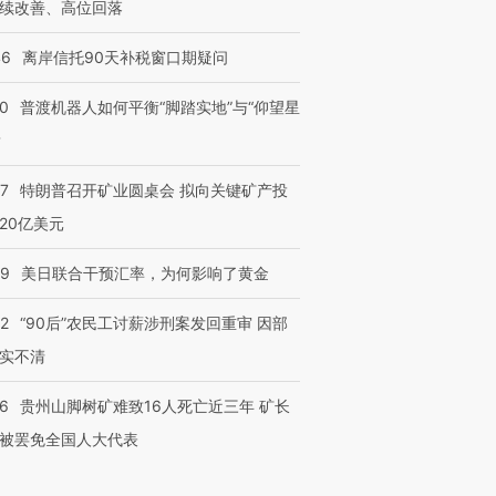
续改善、高位回落
46
离岸信托90天补税窗口期疑问
00
普渡机器人如何平衡“脚踏实地”与“仰望星
？
57
特朗普召开矿业圆桌会 拟向关键矿产投
20亿美元
09
美日联合干预汇率，为何影响了黄金
32
“90后”农民工讨薪涉刑案发回重审 因部
实不清
36
贵州山脚树矿难致16人死亡近三年 矿长
被罢免全国人大代表