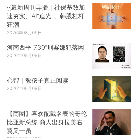
{{最新周刊导播｜社保基数加
速夯实、AI“追光”、韩股杠杆
狂潮
2026年08月09日
河南西平“7.30”刑案嫌犯落网
2026年08月09日
心智｜教孩子真正阅读
2026年08月09日
【商圈】喜欢配戴名表的哥伦
比亚新总统 商人出身拉美右
翼又一员