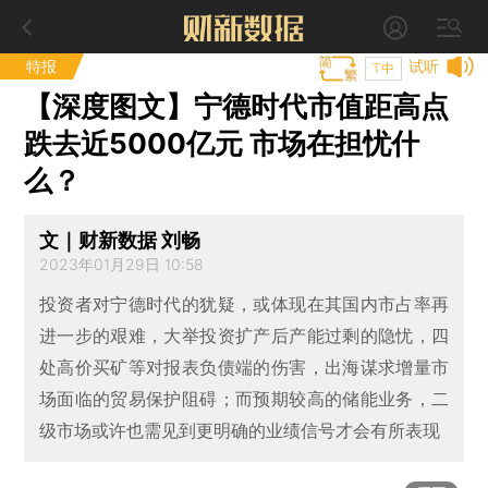
特报
试听
T中
【深度图文】宁德时代市值距高点
跌去近5000亿元 市场在担忧什
么？
文｜财新数据 刘畅
2023年01月29日 10:58
投资者对宁德时代的犹疑，或体现在其国内市占率再
进一步的艰难，大举投资扩产后产能过剩的隐忧，四
处高价买矿等对报表负债端的伤害，出海谋求增量市
场面临的贸易保护阻碍；而预期较高的储能业务，二
级市场或许也需见到更明确的业绩信号才会有所表现