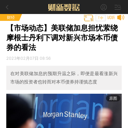
财经
试听
T中
【市场动态】美联储加息担忧萦绕
摩根士丹利下调对新兴市场本币债
券的看法
2023年02月07日 08:56
在对美联储加息的预期升温之际，即便是最看涨新兴
市场的投资者也转而对本币债券持谨慎态度
原图