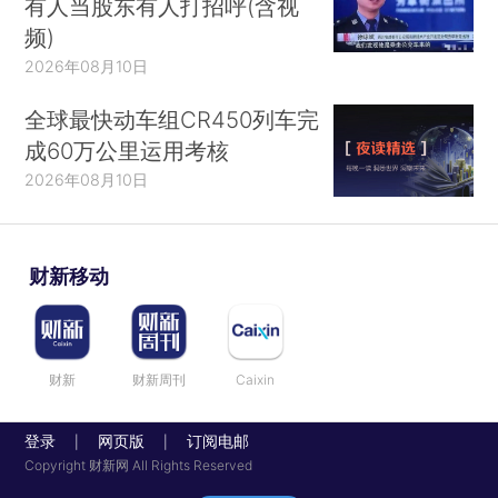
有人当股东有人打招呼(含视
频)
2026年08月10日
全球最快动车组CR450列车完
成60万公里运用考核
2026年08月10日
财新移动
财新
财新周刊
Caixin
登录
网页版
订阅电邮
|
|
Copyright 财新网 All Rights Reserved