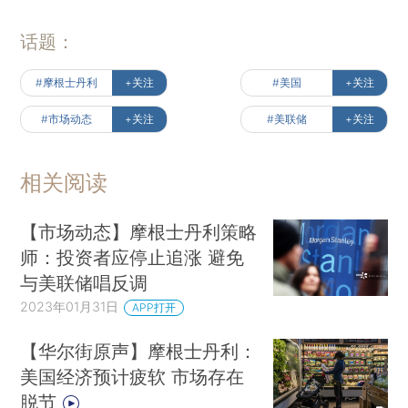
话题：
#摩根士丹利
+关注
#美国
+关注
#市场动态
+关注
#美联储
+关注
相关阅读
【市场动态】摩根士丹利策略
师：投资者应停止追涨 避免
与美联储唱反调
2023年01月31日
APP打开
【华尔街原声】摩根士丹利：
美国经济预计疲软 市场存在
脱节