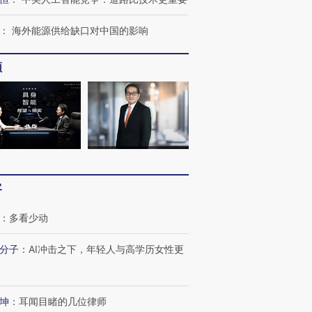
：
海外能源供给缺口对中国的影响
频
客
：
多看少动
分子
：
AI冲击之下，年轻人与高学历女性更
OX的吸金
马航飞行员跨国走私7万
视线｜被称为“蟑螂”的印
让中产们甘
粒摇头丸 尿检体内含3种
度Z世代 用街头抗争将教
秘鲁纳斯
坤
：
耳闻目睹的几位律师
”？
毒品
育部长拱下台
13人遇难