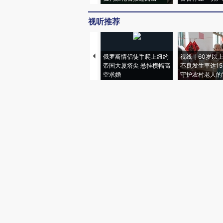
视听推荐
俄罗斯情侣徒手爬上纽约
视线｜60岁以
帝国大厦塔尖 悬挂横幅高
不良发生率达15.
空求婚
守护农村老人的“