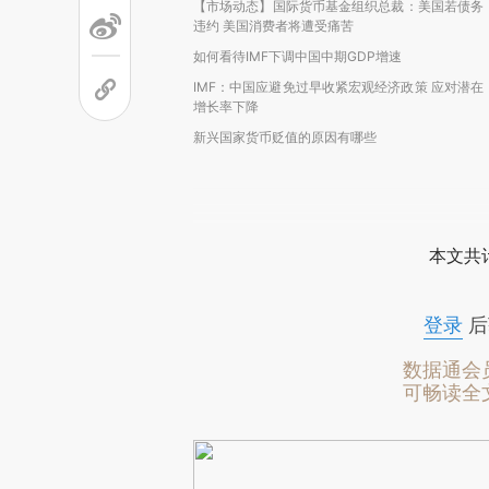
【市场动态】国际货币基金组织总裁：美国若债务
违约 美国消费者将遭受痛苦
如何看待IMF下调中国中期GDP增速
IMF：中国应避免过早收紧宏观经济政策 应对潜在
增长率下降
新兴国家货币贬值的原因有哪些
本文共计
登录
后
数据通会
可畅读全