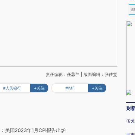
责任编辑：任蕙兰 | 版面编辑：张佳雯
#人民银行
+关注
#IMF
+关注
财
伍戈
美国2023年1月CPI报告出炉
罗志