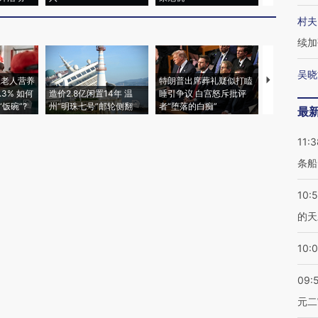
村夫
续加
吴晓
上老人营养
特朗普出席葬礼疑似打瞌
视线｜全球
3% 如何
造价2.8亿闲置14年 温
睡引争议 白宫怒斥批评
97个 印度如
饭碗”?
州“明珠七号”邮轮侧翻
者“堕落的白痴”
的夏天
最
11:3
条船
10:
的天
10:
09:
元二