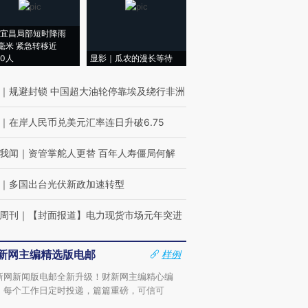
宜昌局部短时降雨
8毫米 紧急转移近
00人
显影｜瓜农的漫长等待
｜
规避封锁 中国超大油轮停靠埃及绕行非洲
｜
在岸人民币兑美元汇率连日升破6.75
我闻
｜
资管掌舵人更替 百年人寿僵局何解
｜
多国出台光伏新政加速转型
周刊
｜
【封面报道】电力现货市场元年突进
新网主编精选版电邮
样例
新网新闻版电邮全新升级！财新网主编精心编
，每个工作日定时投递，篇篇重磅，可信可
。