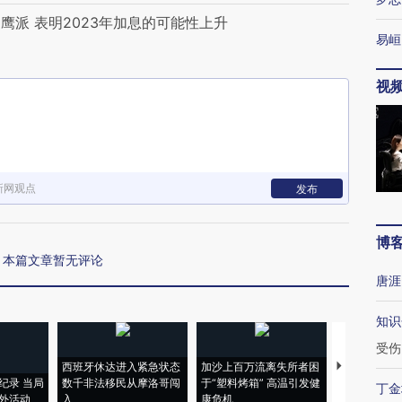
派 表明2023年加息的可能性上升
易峘
视
新网观点
发布
博
本篇文章暂无评论
唐涯
知识
受伤
西班牙休达进入紧急状态
加沙上百万流离失所者困
视线｜HYR
纪录 当局
数千非法移民从摩洛哥闯
于“塑料烤箱” 高温引发健
术：是什么
丁金
外活动
入
康危机
心“花钱找虐