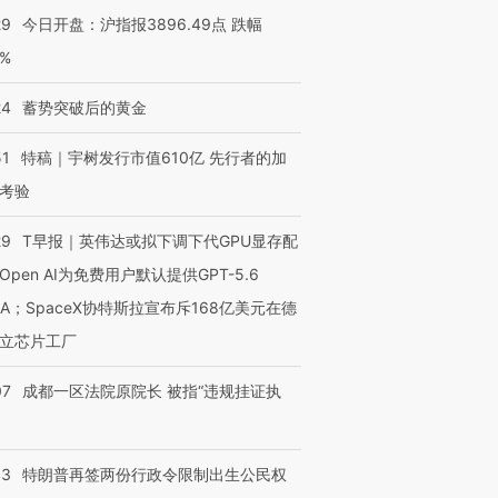
29
今日开盘：沪指报3896.49点 跌幅
0%
24
蓄势突破后的黄金
51
特稿｜宇树发行市值610亿 先行者的加
考验
29
T早报｜英伟达或拟下调下代GPU显存配
Open AI为免费用户默认提供GPT-5.6
NA；SpaceX协特斯拉宣布斥168亿美元在德
立芯片工厂
07
成都一区法院原院长 被指“违规挂证执
43
特朗普再签两份行政令限制出生公民权