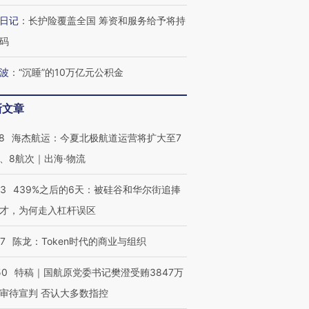
日记
：
长护险覆盖全国 筹资和服务给予将持
码
波
：
“沉睡”的10万亿元公积金
最热百城独占
视线｜不考竞赛的王虹、
何熬过48°C
38岁梅西上演帽子戏法
围棋失利的邓煜 两位菲尔
习近平抵
阿根廷3-0阿尔及利亚
兹奖得主的“非天才”拼图
再访朝鲜
新文章
8
海杰航运：今夏北极航道运营将扩大至7
、8航次｜出海·物流
53
439%之后的6天：被硅谷和华尔街追捧
才，为何走入杠杆误区
07
陈龙：Token时代的商业与组织
50
特稿｜国航原党委书记樊澄受贿3847万
审待宣判 否认大多数指控