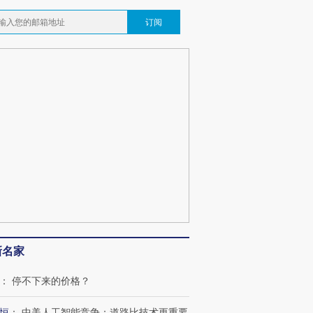
订阅
新名家
：
停不下来的价格？
恒
：
中美人工智能竞争：道路比技术更重要