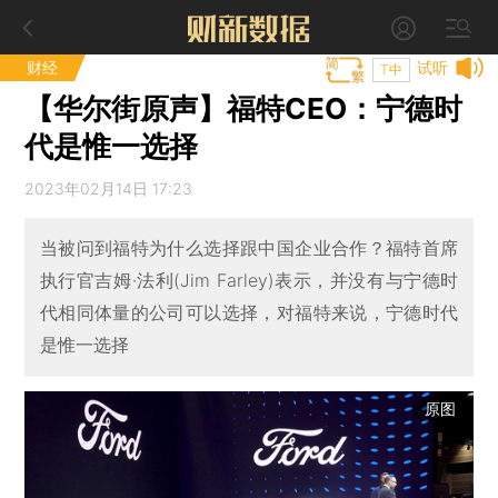
财经
试听
T中
【华尔街原声】福特CEO：宁德时
代是惟一选择
2023年02月14日 17:23
当被问到福特为什么选择跟中国企业合作？福特首席
执行官吉姆·法利(Jim Farley)表示，并没有与宁德时
代相同体量的公司可以选择，对福特来说，宁德时代
是惟一选择
原图