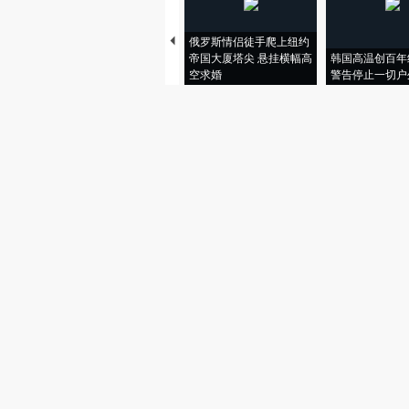
俄罗斯情侣徒手爬上纽约
帝国大厦塔尖 悬挂横幅高
韩国高温创百年
空求婚
警告停止一切户