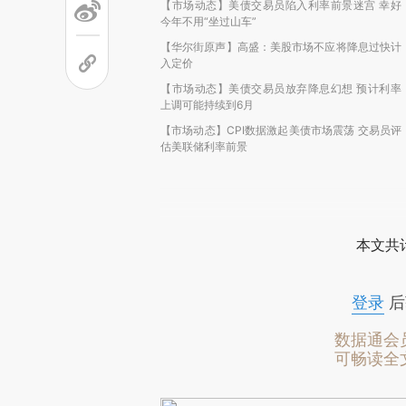
【市场动态】美债交易员陷入利率前景迷宫 幸好
今年不用“坐过山车”
【华尔街原声】高盛：美股市场不应将降息过快计
入定价
【市场动态】美债交易员放弃降息幻想 预计利率
上调可能持续到6月
【市场动态】CPI数据激起美债市场震荡 交易员评
估美联储利率前景
本文共计
登录
后
数据通会
可畅读全