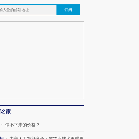
订阅
新名家
：
停不下来的价格？
恒
：
中美人工智能竞争：道路比技术更重要