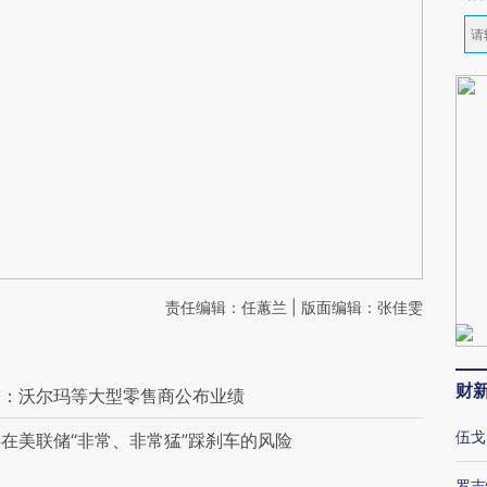
责任编辑：任蕙兰 | 版面编辑：张佳雯
财
瞻：沃尔玛等大型零售商公布业绩
伍戈
在美联储“非常、非常猛”踩刹车的风险
罗志