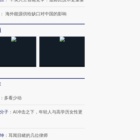
：
海外能源供给缺口对中国的影响
频
客
：
多看少动
”还是“人道危
湖北宜昌局部短时降雨
哈尔滨遭遇短时极端强降
分子
：
AI冲击之下，年轻人与高学历女性更
撕裂西班牙
128毫米 紧急转移近
雨 3小时累计雨量超80毫
秘鲁纳斯
4000人
米
13人遇难
坤
：
耳闻目睹的几位律师