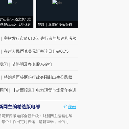
侵”还是“人道危机” 难
撕裂西班牙飞地休达
显影｜瓜农的漫长等待
｜
宇树发行市值610亿 先行者的加速和考验
｜
在岸人民币兑美元汇率连日升破6.75
我闻
｜
艾路明及多名股东被拘
｜
特朗普再签两份行政令限制出生公民权
周刊
｜
【封面报道】电力现货市场元年突进
新网主编精选版电邮
样例
新网新闻版电邮全新升级！财新网主编精心编
，每个工作日定时投递，篇篇重磅，可信可
。