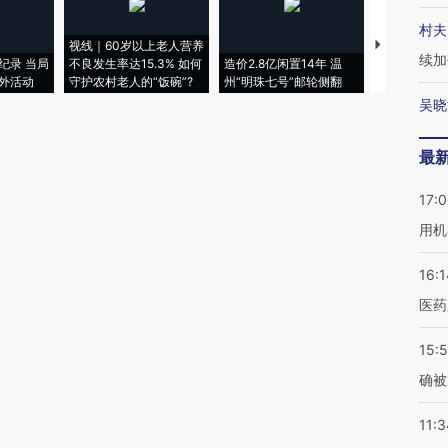
村夫
视线｜60岁以上老人营养
特朗普出席
续加
纪录 当局
不良发生率达15.3% 如何
造价2.8亿闲置14年 温
睡引争议 白
外活动
守护农村老人的“饭碗”?
州“明珠七号”邮轮侧翻
者“堕落的白
吴晓
最
17:
用机
16:1
医药
15:5
确被
11:3