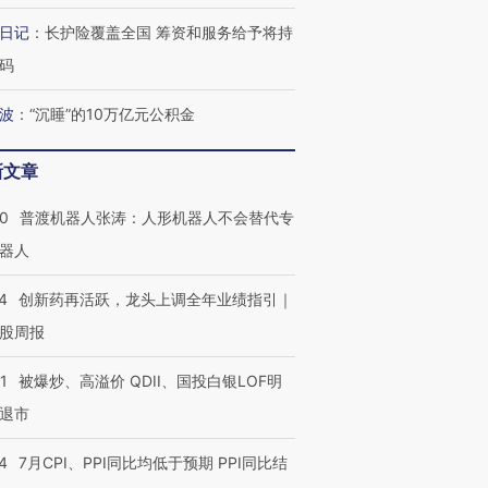
日记
：
长护险覆盖全国 筹资和服务给予将持
葬礼疑似打瞌
视线｜极端高温致多瑙河
视线｜不
码
宫怒斥批评
水位跌破纪录 二战沉船与
38岁梅西上演帽子戏法
围棋失利
痴”
猛犸象化石接连露出
阿根廷3-0阿尔及利亚
兹奖得主
波
：
“沉睡”的10万亿元公积金
新文章
00
普渡机器人张涛：人形机器人不会替代专
器人
4
创新药再活跃，龙头上调全年业绩指引｜
股周报
1
被爆炒、高溢价 QDII、国投白银LOF明
退市
4
7月CPI、PPI同比均低于预期 PPI同比结