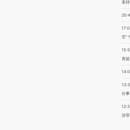
束持
20:
17:
空”
15:
资超
14:
13:
分事
12:
涉罪