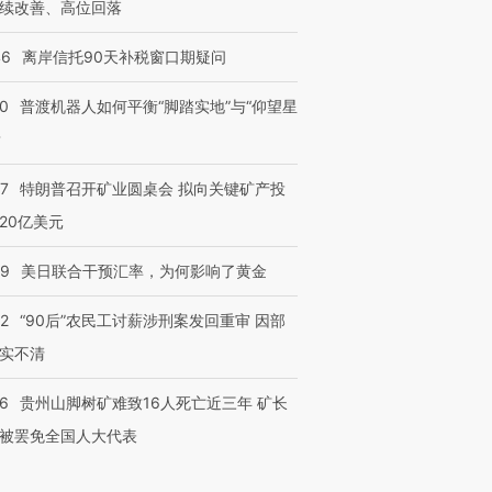
续改善、高位回落
46
离岸信托90天补税窗口期疑问
00
普渡机器人如何平衡“脚踏实地”与“仰望星
？
57
特朗普召开矿业圆桌会 拟向关键矿产投
20亿美元
09
美日联合干预汇率，为何影响了黄金
32
“90后”农民工讨薪涉刑案发回重审 因部
实不清
36
贵州山脚树矿难致16人死亡近三年 矿长
被罢免全国人大代表