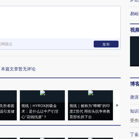
易峘
视
新网观点
发布
本篇文章暂无评论
博
唐涯
失所者困
视线｜HYROX的吸金
视线｜被称为“蟑螂”的印
视线｜“入侵
知识
高温引发健
术：是什么让中产们甘
度Z世代 用街头抗争将教
机”？难民潮
心“花钱找虐”？
育部长拱下台
飞地休达
受伤
丁金