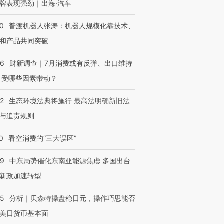
牌表现强劲｜出海·汽车
00
普渡机器人张涛：机器人规模化靠技术、
和产品共同突破
56
财新调查｜7月消费或有反弹、出口维持
 受哪些因素带动？
42
生态环境法典将施行 最高法明确新旧法
与追责规则
0
看空消费的“三大误区”
59
中东局势催化东南亚能源焦虑 多国出台
新政加速转型
05
分析｜贝森特操盘稳日元，操作巧思能否
美日货币基本面