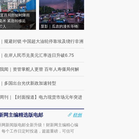
宜昌局部短时降雨
8毫米 紧急转移近
00人
显影｜瓜农的漫长等待
｜
规避封锁 中国超大油轮停靠埃及绕行非洲
｜
在岸人民币兑美元汇率连日升破6.75
我闻
｜
资管掌舵人更替 百年人寿僵局何解
｜
多国出台光伏新政加速转型
周刊
｜
【封面报道】电力现货市场元年突进
新网主编精选版电邮
样例
新网新闻版电邮全新升级！财新网主编精心编
，每个工作日定时投递，篇篇重磅，可信可
。