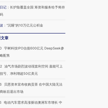
”？
毒品
育部长拱下台
13人遇难
日记
：
长护险覆盖全国 筹资和服务给予将持
码
波
：
“沉睡”的10万亿元公积金
最热百城独占
视线｜不考竞赛的王虹、
何熬过48°C
38岁梅西上演帽子戏法
围棋失利的邓煜 两位菲尔
习近平抵
新文章
阿根廷3-0阿尔及利亚
兹奖得主的“非天才”拼图
再访朝鲜
0
宇树科技IPO估值600亿元 DeepSeek参
略配售
22
油气市场剧烈波动现套利空间 嘉能可上
扭亏、净利增超50亿美元
6
贝恩资本宣布收购贡茶 在中国大陆无法
商标后退出市场
6
电动汽车需求高涨驱动澳洲车市增长 中