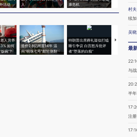
外活动
入
康危机
心“花钱找虐
村夫
续加
吴晓
上老人营养
特朗普出席葬礼疑似打瞌
视线｜全球
3% 如何
造价2.8亿闲置14年 温
睡引争议 白宫怒斥批评
97个 印度如
最
饭碗”?
州“明珠七号”邮轮侧翻
者“堕落的白痴”
的夏天
22:1
与战
20:
半年
17:2
注册
17:1