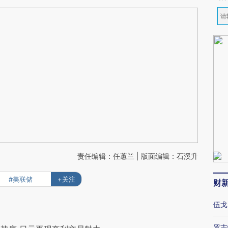
责任编辑：任蕙兰 | 版面编辑：石溪升
#美联储
+关注
财
伍戈
罗志