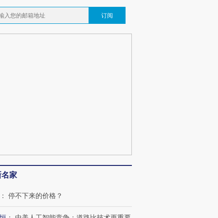
订阅
新名家
：
停不下来的价格？
恒
：
中美人工智能竞争：道路比技术更重要