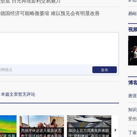
垫底 日元再现套利交易魅力
德国经济可能略微萎缩 难以预见会有明显改善
易峘
视
新网观点
发布
博
本篇文章暂无评论
唐涯
知识
受伤
西班牙休达进入紧急状态
加沙上百万流离失所者困
视线｜HYR
丁金
纪录 当局
数千非法移民从摩洛哥闯
于“塑料烤箱” 高温引发健
术：是什么