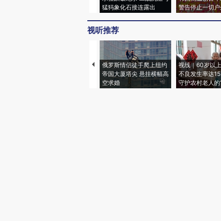
猛犸象化石接连露出
警告停止一切户
视听推荐
俄罗斯情侣徒手爬上纽约
视线｜60岁以
帝国大厦塔尖 悬挂横幅高
不良发生率达15.
空求婚
守护农村老人的“