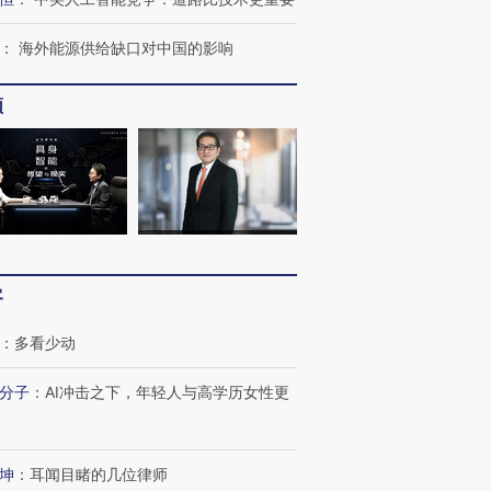
：
海外能源供给缺口对中国的影响
频
客
：
多看少动
分子
：
AI冲击之下，年轻人与高学历女性更
OX的吸金
马航飞行员跨国走私7万
视线｜被称为“蟑螂”的印
坤
：
耳闻目睹的几位律师
让中产们甘
粒摇头丸 尿检体内含3种
度Z世代 用街头抗争将教
秘鲁纳斯