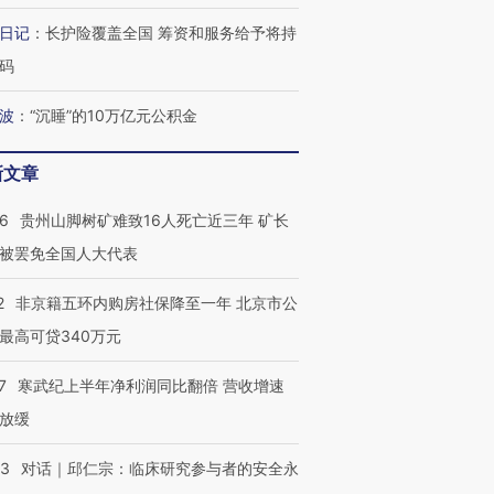
日记
：
长护险覆盖全国 筹资和服务给予将持
码
葬礼疑似打瞌
视线｜极端高温致多瑙河
视线｜不
宫怒斥批评
38岁梅西上演帽子戏法
水位跌破纪录 二战沉船与
围棋失利
痴”
阿根廷3-0阿尔及利亚
猛犸象化石接连露出
兹奖得主
波
：
“沉睡”的10万亿元公积金
新文章
36
贵州山脚树矿难致16人死亡近三年 矿长
被罢免全国人大代表
2
非京籍五环内购房社保降至一年 北京市公
最高可贷340万元
7
寒武纪上半年净利润同比翻倍 营收增速
放缓
53
对话｜邱仁宗：临床研究参与者的安全永