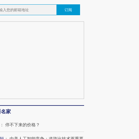
订阅
新名家
：
停不下来的价格？
恒
：
中美人工智能竞争：道路比技术更重要