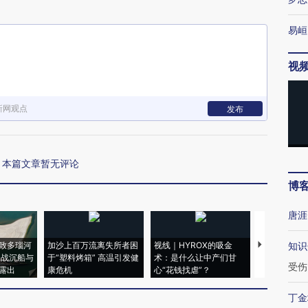
易峘
视
新网观点
发布
本篇文章暂无评论
博
唐涯
致多瑙河
加沙上百万流离失所者困
视线｜HYROX的吸金
马航飞行员
知识
二战沉船与
于“塑料烤箱” 高温引发健
术：是什么让中产们甘
粒摇头丸 尿
受伤
露出
康危机
心“花钱找虐”？
毒品
丁金