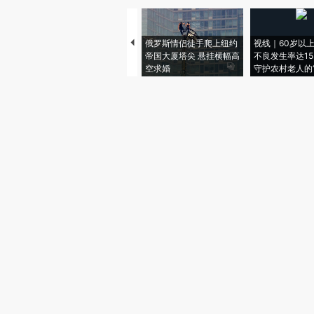
俄罗斯情侣徒手爬上纽约
视线｜60岁以
帝国大厦塔尖 悬挂横幅高
不良发生率达15.
空求婚
守护农村老人的“