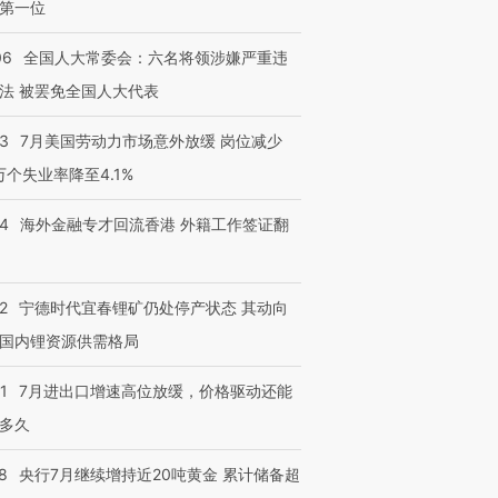
第一位
06
全国人大常委会：六名将领涉嫌严重违
法 被罢免全国人大代表
43
7月美国劳动力市场意外放缓 岗位减少
3万个失业率降至4.1%
14
海外金融专才回流香港 外籍工作签证翻
2
宁德时代宜春锂矿仍处停产状态 其动向
国内锂资源供需格局
1
7月进出口增速高位放缓，价格驱动还能
多久
8
央行7月继续增持近20吨黄金 累计储备超