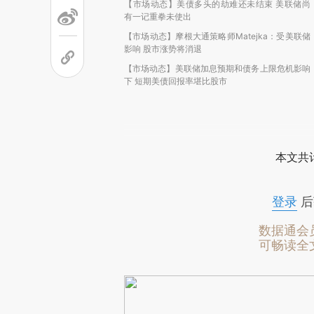
【市场动态】美债多头的劫难还未结束 美联储尚
有一记重拳未使出
【市场动态】摩根大通策略师Matejka：受美联储
影响 股市涨势将消退
【市场动态】美联储加息预期和债务上限危机影响
下 短期美债回报率堪比股市
本文共计
登录
后
数据通会
可畅读全