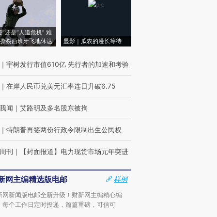
侵”还是“人道危机” 难
撕裂西班牙飞地休达
显影｜瓜农的漫长等待
｜
宇树发行市值610亿 先行者的加速和考验
｜
在岸人民币兑美元汇率连日升破6.75
我闻
｜
艾路明及多名股东被拘
｜
特朗普再签两份行政令限制出生公民权
周刊
｜
【封面报道】电力现货市场元年突进
新网主编精选版电邮
样例
新网新闻版电邮全新升级！财新网主编精心编
，每个工作日定时投递，篇篇重磅，可信可
。