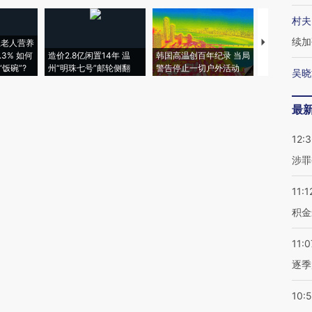
村夫
续加
上老人营养
特朗普出席
3% 如何
造价2.8亿闲置14年 温
韩国高温创百年纪录 当局
睡引争议 白
饭碗”?
州“明珠七号”邮轮侧翻
警告停止一切户外活动
者“堕落的白
吴晓
最
12:
涉罪
11:1
积金
11:0
逐季
10: