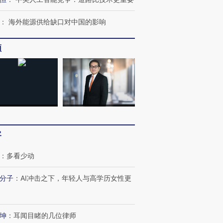
：
海外能源供给缺口对中国的影响
频
客
：
多看少动
跨国走私7万
分子
：
AI冲击之下，年轻人与高学历女性更
视线｜被称为“蟑螂”的印
视线｜“入侵”还是“人道危
检体内含3种
度Z世代 用街头抗争将教
机”？难民潮撕裂西班牙
秘鲁纳斯
育部长拱下台
飞地休达
13人遇难
坤
：
耳闻目睹的几位律师